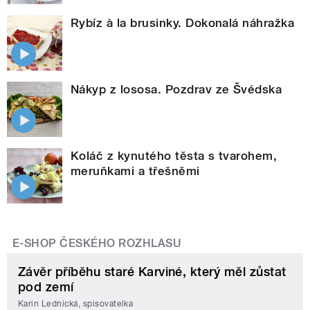
Rybíz à la brusinky. Dokonalá náhražka
Nákyp z lososa. Pozdrav ze Švédska
Koláč z kynutého těsta s tvarohem,
meruňkami a třešněmi
E-SHOP ČESKÉHO ROZHLASU
Závěr příběhu staré Karviné, který měl zůstat
pod zemí
Karin Lednická, spisovatelka