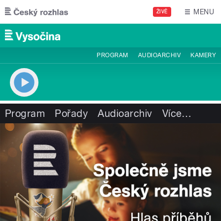
Přejít k hlavnímu obsahu
MENU
ŽIVĚ
PROGRAM
AUDIOARCHIV
KAMERY
Program
Pořady
Audioarchiv
Více
…