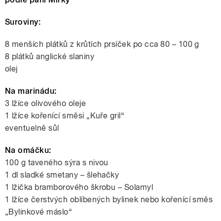
Suroviny:
8 menších plátků z krůtích prsíček po cca 80 – 100 g
8 plátků anglické slaniny
olej
Na marinádu:
3 lžíce olivového oleje
1 lžíce kořenící směsi „Kuře gril“
eventuelně sůl
Na omáčku:
100 g taveného sýra s nivou
1 dl sladké smetany – šlehačky
1 lžička bramborového škrobu – Solamyl
1 lžíce čerstvých oblíbených bylinek nebo kořenící směs
„Bylinkové máslo“