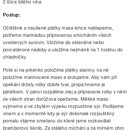
2 lžíce bílého vína
Postup:
Očištěné a osušené plátky masa lehce naklepeme,
potřeme marinádou připravenou smícháním všech
uvedených surovin. Vložíme do skleněné nebo
porcelánové nádoby a uložíme nejméně na 1 hodinu do
chladničky.
Poté si na prkénko položíme plátky slaniny, na ně
položíme marinované maso a srolujeme. Aby nám při
opékání držely rolky dobře tvar, propíchneme je
párátkem. V pánvi rozpálíme olej a připravené rolky v něm
ze všech stran dorůžova opečeme. Měkké maso
vyjmeme a ve zbylém výpeku rozpustíme sýr. Podlijeme
vínem a v momentě kdy je sýr dokonale rozpuštěný
pomalu vlijeme smetanu do které jsme rozkvedlali
bramborový škrob. Za stálého míchání a na mírném ohni