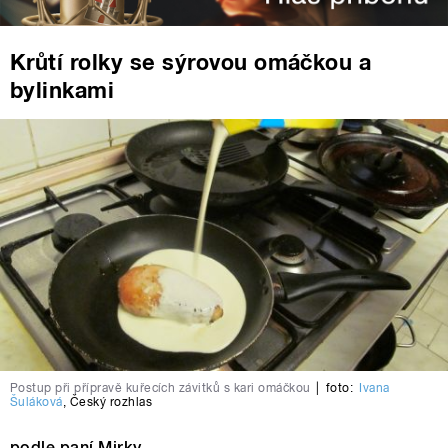
Krůtí rolky se sýrovou omáčkou a
bylinkami
Postup při přípravě kuřecích závitků s kari omáčkou
|
foto:
Ivana
Šuláková
,
Český rozhlas
podle paní Mirky