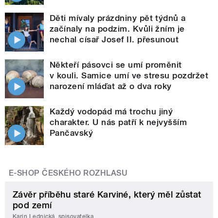
Děti mívaly prázdniny pět týdnů a
začínaly na podzim. Kvůli žním je
nechal císař Josef II. přesunout
Někteří pásovci se umí proměnit
v kouli. Samice umí ve stresu pozdržet
narození mláďat až o dva roky
Každý vodopád má trochu jiný
charakter. U nás patří k nejvyšším
Pančavský
E-SHOP ČESKÉHO ROZHLASU
Závěr příběhu staré Karviné, který měl zůstat
pod zemí
Karin Lednická, spisovatelka