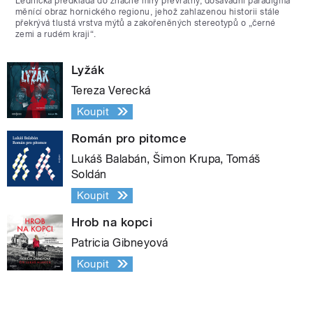
Lednická předkládá do značné míry převratný, dosavadní paradigma
měnící obraz hornického regionu, jehož zahlazenou historii stále
překrývá tlustá vrstva mýtů a zakořeněných stereotypů o „černé
zemi a rudém kraji“.
Lyžák
Tereza Verecká
Koupit
Román pro pitomce
Lukáš Balabán, Šimon Krupa, Tomáš
Soldán
Koupit
Hrob na kopci
Patricia Gibneyová
Koupit