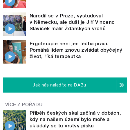
Narodil se v Praze, vystudoval
v Německu, ale duší je Jiří Vincenc
Slavíček malíř Žďárských vrchů
Ergoterapie není jen léčba prací.
Pomáhá lidem znovu zvládat obyčejný
život, říká terapeutka
Jak nás naladíte na DABu
VÍCE Z POŘADU
Příběh českých skal začíná v dobách,
kdy na našem území bylo moře a
ukládaly se tu vrstvy písku