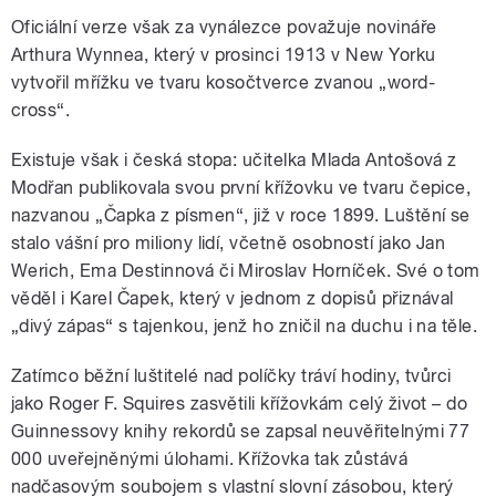
Oficiální verze však za vynálezce považuje novináře
Arthura Wynnea, který v prosinci 1913 v New Yorku
vytvořil mřížku ve tvaru kosočtverce zvanou „word-
cross“.
Existuje však i česká stopa: učitelka Mlada Antošová z
Modřan publikovala svou první křížovku ve tvaru čepice,
nazvanou „Čapka z písmen“, již v roce 1899. Luštění se
stalo vášní pro miliony lidí, včetně osobností jako Jan
Werich, Ema Destinnová či Miroslav Horníček. Své o tom
věděl i Karel Čapek, který v jednom z dopisů přiznával
„divý zápas“ s tajenkou, jenž ho zničil na duchu i na těle.
Zatímco běžní luštitelé nad políčky tráví hodiny, tvůrci
jako Roger F. Squires zasvětili křížovkám celý život – do
Guinnessovy knihy rekordů se zapsal neuvěřitelnými 77
000 uveřejněnými úlohami. Křížovka tak zůstává
nadčasovým soubojem s vlastní slovní zásobou, který