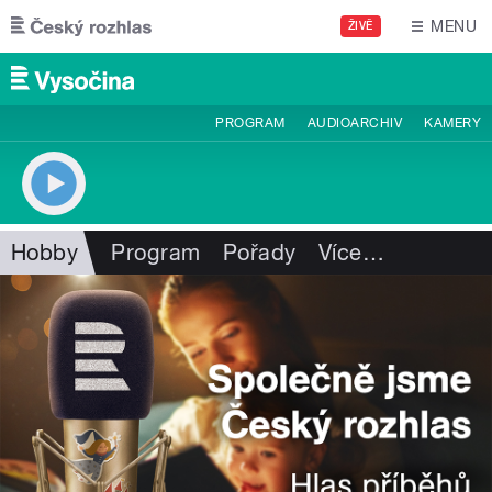
Přejít k hlavnímu obsahu
MENU
ŽIVĚ
PROGRAM
AUDIOARCHIV
KAMERY
Hobby
Program
Pořady
Více
…