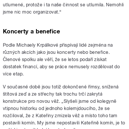
utlumené, protože i ta naše činnost se utlumila. Nemohli
jsme nic moc organizovat.“
Koncerty a benefice
Podle Michaely Krpálkové přispívají lidé zejména na
různých akcích jako jsou koncerty nebo benefice.
Členové spolku ale věří, že se letos podaří získat
dostatek financí, aby se práce nemusely rozdělovat do
více etap.
V současné době jsou totiž dokončené římsy, snížená
štítová zeď a ze střechy tak trochu trčí zakrytá
konstrukce pro novou věž. „Slyšeli jsme od kolegyně
vtipnou historku od jednoho kolemjdoucího, že se
rozčiloval, že z Kateřiny zmizela věž a místo toho tam
postavili komín. My jsme nepostavili Kateřině komín, je to