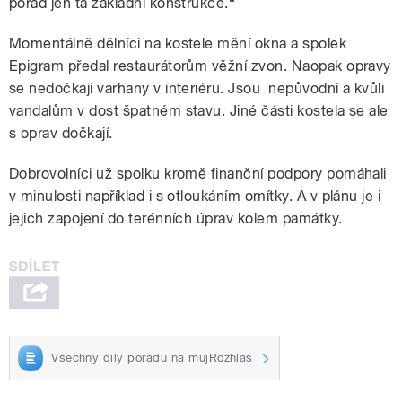
pořád jen ta základní konstrukce.“
Momentálně dělníci na kostele mění okna a spolek
Epigram předal restaurátorům věžní zvon. Naopak opravy
se nedočkají varhany v interiéru. Jsou nepůvodní a kvůli
vandalům v dost špatném stavu. Jiné části kostela se ale
s oprav dočkají.
Dobrovolníci už spolku kromě finanční podpory pomáhali
v minulosti například i s otloukáním omítky. A v plánu je i
jejich zapojení do terénních úprav kolem památky.
Všechny díly pořadu na mujRozhlas