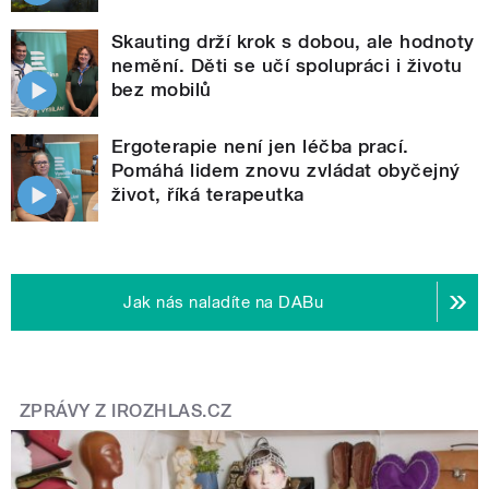
Skauting drží krok s dobou, ale hodnoty
nemění. Děti se učí spolupráci i životu
bez mobilů
Ergoterapie není jen léčba prací.
Pomáhá lidem znovu zvládat obyčejný
život, říká terapeutka
Jak nás naladíte na DABu
ZPRÁVY Z IROZHLAS.CZ