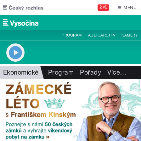
Přejít k hlavnímu obsahu
MENU
ŽIVĚ
PROGRAM
AUDIOARCHIV
KAMERY
Ekonomické
Program
Pořady
Více
…