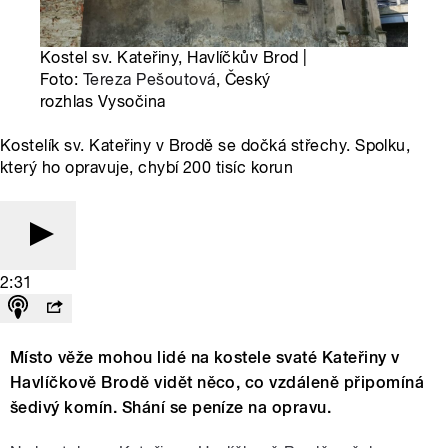
Kostel sv. Kateřiny, Havlíčkův Brod |
Foto:
Tereza Pešoutová
, Český
rozhlas Vysočina
Kostelík sv. Kateřiny v Brodě se dočká střechy. Spolku,
který ho opravuje, chybí 200 tisíc korun
2:31
Místo věže mohou lidé na kostele svaté Kateřiny v
Havlíčkově Brodě vidět něco, co vzdáleně připomíná
šedivý komín. Shání se peníze na opravu.