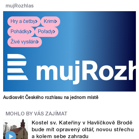
mujRozhlas
Hry a četby
Krimi
Pohádky
Pořady
Živé vysílání
Audiosvět Českého rozhlasu na jednom místě
MOHLO BY VÁS ZAJÍMAT
Kostel sv. Kateřiny v Havlíčkově Brodě
bude mít opravený oltář, novou střechu
a kolem sebe zahradu