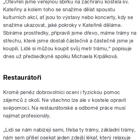
„Otevřeli jsme veřejnou sbírku na záchranu kostela sv.
Kateřiny a kolem toho se snažíme dělat spoustu
kulturních akcí, ať jsou to výstavy nebo koncerty, kdy se
snažíme ukazovat, jaké pokroky v Kateřině děláme.
Sbíráme prostředky, připravili jsme dřevo, máme trámy na
střechu, které jsme dostali částečně a částečně jsme je
koupili. Lidé si můžou koupit svůj metr trámu,“ popisuje
dnes už předsedkyně spolku Michaela Krpálková.
Restaurátoři
Kromě peněz dobrovolníci ocení i fyzickou pomoc
zájemců z okolí. Ne všechno lze ale v kostele opravit
svépomocí. Na restaurátorské a odborné práce musí
najímat profesionály.
„Lidi se nám nabízejí sami, třeba ty trámy, základní trámy,
nám sem přišel osekat jeden zdejší lékař, který relaxuje