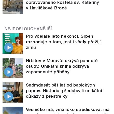
opravovaného kostela sv. Kateřiny
v Havlíčkově Brodě
NEJPOSLOUCHANĚJŠÍ
Pro včelaře léto nekončí. Srpen
rozhoduje o tom, jestli včely přežijí
zimu
Hřbitov v Moravči ukrývá pohnuté
osudy. Unikátní kniha odkrývá
zapomenuté příběhy
Sedmdesát pět let od babických
poprav. Historici představili unikátní
důkazy z přestřelky
Vesničko má, vesničko středisková: má