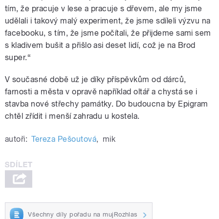
tím, že pracuje v lese a pracuje s dřevem, ale my jsme
udělali i takový malý experiment, že jsme sdíleli výzvu na
facebooku, s tím, že jsme počítali, že přijdeme sami sem
s kladivem bušit a přišlo asi deset lidí, což je na Brod
super.“
V současné době už je díky příspěvkům od dárců,
farnosti a města v opravě například oltář a chystá se i
stavba nové střechy památky. Do budoucna by Epigram
chtěl zřídit i menší zahradu u kostela.
autoři:
Tereza Pešoutová
,
mik
Všechny díly pořadu na mujRozhlas