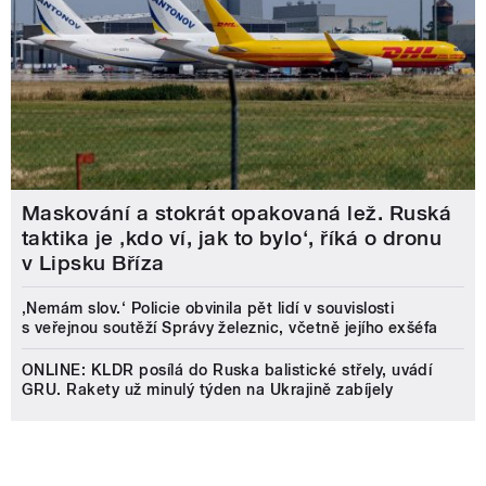
Maskování a stokrát opakovaná lež. Ruská
taktika je ‚kdo ví, jak to bylo‘, říká o dronu
v Lipsku Bříza
‚Nemám slov.‘ Policie obvinila pět lidí v souvislosti
s veřejnou soutěží Správy železnic, včetně jejího exšéfa
ONLINE: KLDR posílá do Ruska balistické střely, uvádí
GRU. Rakety už minulý týden na Ukrajině zabíjely