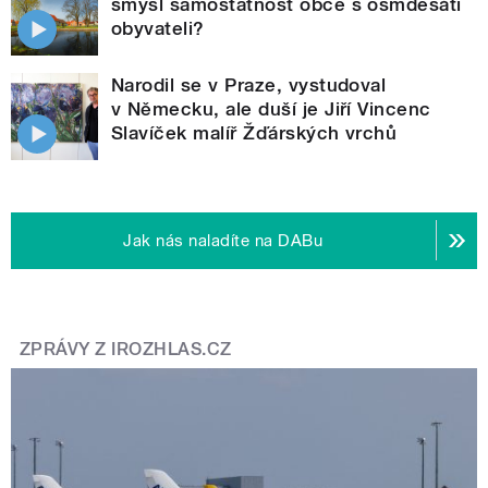
smysl samostatnost obce s osmdesáti
obyvateli?
Narodil se v Praze, vystudoval
v Německu, ale duší je Jiří Vincenc
Slavíček malíř Žďárských vrchů
Jak nás naladíte na DABu
ZPRÁVY Z IROZHLAS.CZ