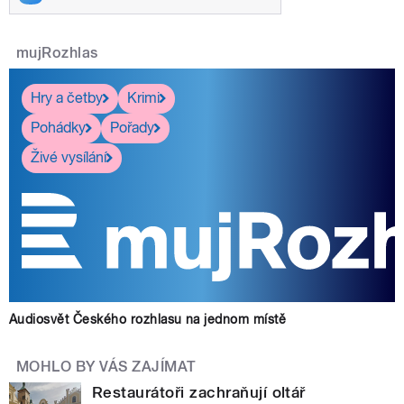
mujRozhlas
Hry a četby
Krimi
Pohádky
Pořady
Živé vysílání
Audiosvět Českého rozhlasu na jednom místě
MOHLO BY VÁS ZAJÍMAT
Restaurátoři zachraňují oltář