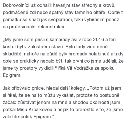
Dobrovolníci už odhalili havarijní stav střechy a krovů,
podmáčené zdi nebo špatný stav tamního oltáře. Opravit
památku se snaží jak svépomocí, tak i vybíráním peněz
na profesionální rekonstrukci.
„My jsme sem přišli s kamarády asi v roce 2016 a ten
kostel byl v žalostném stavu. Bylo tady víceméně
skladiště, nahoře na půdě byly hromady holubinců a tady
dole se prakticky nedalo být, tak první co jsme udělali, že
jsme ty prostory vyklidili,“ říká Vít Vodrážka ze spolku
Epigram.
Jak přibývalo práce, hledal další kolegy. „Potom už jsem
si říkal, že se na to můžu vykašlat, protože to postupně
začalo zůstávat jenom na mně a shodou okolností jsem
potkal Míšu Krpálkovou a nějak to přerostlo v to, že jsme
založili spolek Epigram.“