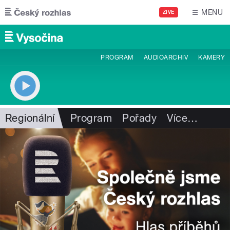
Přejít k hlavnímu obsahu
MENU
ŽIVĚ
PROGRAM
AUDIOARCHIV
KAMERY
Regionální
Program
Pořady
Více
…