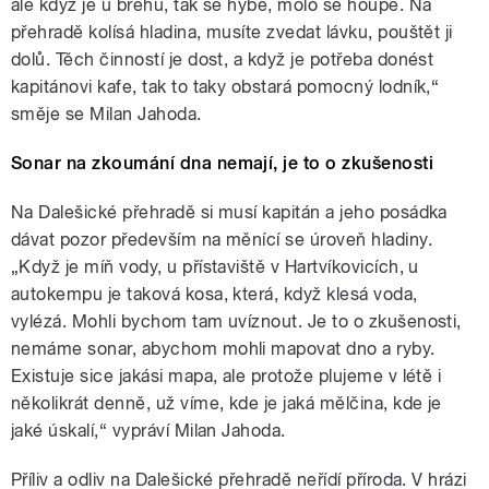
ale když je u břehu, tak se hýbe, molo se houpe. Na
přehradě kolísá hladina, musíte zvedat lávku, pouštět ji
dolů. Těch činností je dost, a když je potřeba donést
kapitánovi kafe, tak to taky obstará pomocný lodník,“
směje se Milan Jahoda.
Sonar na zkoumání dna nemají, je to o zkušenosti
Na Dalešické přehradě si musí kapitán a jeho posádka
dávat pozor především na měnící se úroveň hladiny.
„Když je míň vody, u přístaviště v Hartvíkovicích, u
autokempu je taková kosa, která, když klesá voda,
vylézá. Mohli bychom tam uvíznout. Je to o zkušenosti,
nemáme sonar, abychom mohli mapovat dno a ryby.
Existuje sice jakási mapa, ale protože plujeme v létě i
několikrát denně, už víme, kde je jaká mělčina, kde je
jaké úskalí,“ vypráví Milan Jahoda.
Příliv a odliv na Dalešické přehradě neřídí příroda. V hrázi