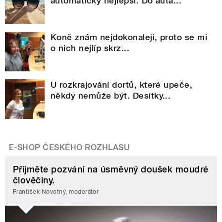
automaticky nejlepší. Do auta...
Koně znám nejdokonaleji, proto se mi
o nich nejlíp skrz...
U rozkrajování dortů, které upeče,
někdy nemůže být. Desítky...
E-SHOP ČESKÉHO ROZHLASU
Přijměte pozvání na úsměvný doušek moudré
člověčiny.
František Novotný, moderátor