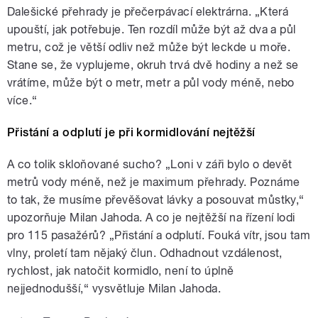
Dalešické přehrady je přečerpávací elektrárna. „Která
upouští, jak potřebuje. Ten rozdíl může být až dva a půl
metru, což je větší odliv než může být leckde u moře.
Stane se, že vyplujeme, okruh trvá dvě hodiny a než se
vrátíme, může být o metr, metr a půl vody méně, nebo
více.“
Přistání a odplutí je při kormidlování nejtěžší
A co tolik skloňované sucho? „Loni v záři bylo o devět
metrů vody méně, než je maximum přehrady. Poznáme
to tak, že musíme převěšovat lávky a posouvat můstky,“
upozorňuje Milan Jahoda. A co je nejtěžší na řízení lodi
pro 115 pasažérů? „Přistání a odplutí. Fouká vítr, jsou tam
vlny, proletí tam nějaký člun. Odhadnout vzdálenost,
rychlost, jak natočit kormidlo, není to úplně
nejjednodušší,“ vysvětluje Milan Jahoda.