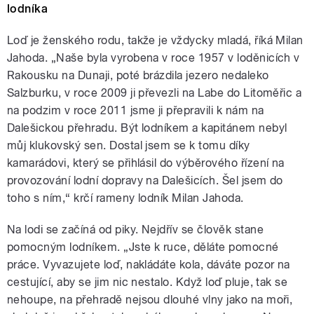
lodníka
Loď je ženského rodu, takže je vždycky mladá, říká Milan
Jahoda. „Naše byla vyrobena v roce 1957 v loděnicích v
Rakousku na Dunaji, poté brázdila jezero nedaleko
Salzburku, v roce 2009 ji převezli na Labe do Litoměřic a
na podzim v roce 2011 jsme ji přepravili k nám na
Dalešickou přehradu. Být lodníkem a kapitánem nebyl
můj klukovský sen. Dostal jsem se k tomu díky
kamarádovi, který se přihlásil do výběrového řízení na
provozování lodní dopravy na Dalešicích. Šel jsem do
toho s ním,“ krčí rameny lodník Milan Jahoda.
Na lodi se začíná od piky. Nejdřív se člověk stane
pomocným lodníkem. „Jste k ruce, děláte pomocné
práce. Vyvazujete loď, nakládáte kola, dáváte pozor na
cestující, aby se jim nic nestalo. Když loď pluje, tak se
nehoupe, na přehradě nejsou dlouhé vlny jako na moři,