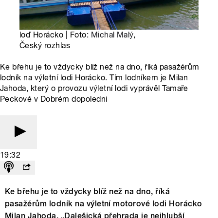
loď Horácko | Foto:
Michal Malý
,
Český rozhlas
Ke břehu je to vždycky blíž než na dno, říká pasažérům
lodník na výletní lodi Horácko. Tím lodníkem je Milan
Jahoda, který o provozu výletní lodi vyprávěl Tamaře
Peckové v Dobrém dopoledni
19:32
Ke břehu je to vždycky blíž než na dno, říká
pasažérům lodník na výletní motorové lodi Horácko
Milan Jahoda. „Dalešická přehrada je nejhlubší