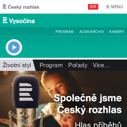
Přejít k hlavnímu obsahu
MENU
ŽIVĚ
PROGRAM
AUDIOARCHIV
KAMERY
Životní styl
Program
Pořady
Více
…