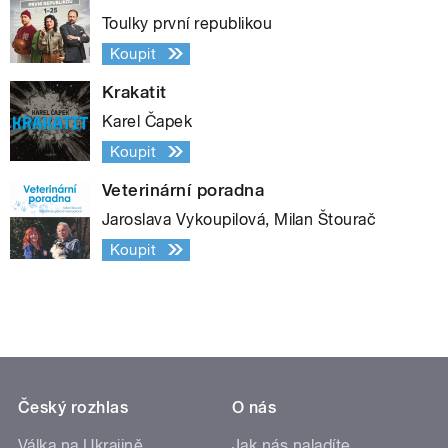
Toulky první republikou
Koupit
Krakatit
Karel Čapek
Koupit
Veterinární poradna
Jaroslava Vykoupilová, Milan Štourač
Koupit
Český rozhlas
O nás
Válka na Ukrajině
Jak nás naladíte