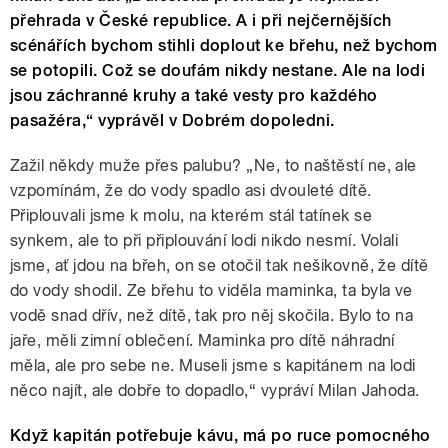
přehrada v České republice. A i při nejčernějších
scénářích bychom stihli doplout ke břehu, než bychom
se potopili. Což se doufám nikdy nestane. Ale na lodi
jsou záchranné kruhy a také vesty pro každého
pasažéra,“ vyprávěl v Dobrém dopoledni.
Zažil někdy muže přes palubu? „Ne, to naštěstí ne, ale
vzpomínám, že do vody spadlo asi dvouleté dítě.
Připlouvali jsme k molu, na kterém stál tatínek se
synkem, ale to při připlouvání lodi nikdo nesmí. Volali
jsme, ať jdou na břeh, on se otočil tak nešikovně, že dítě
do vody shodil. Ze břehu to viděla maminka, ta byla ve
vodě snad dřív, než dítě, tak pro něj skočila. Bylo to na
jaře, měli zimní oblečení. Maminka pro dítě náhradní
měla, ale pro sebe ne. Museli jsme s kapitánem na lodi
něco najít, ale dobře to dopadlo,“ vypráví Milan Jahoda.
Když kapitán potřebuje kávu, má po ruce pomocného