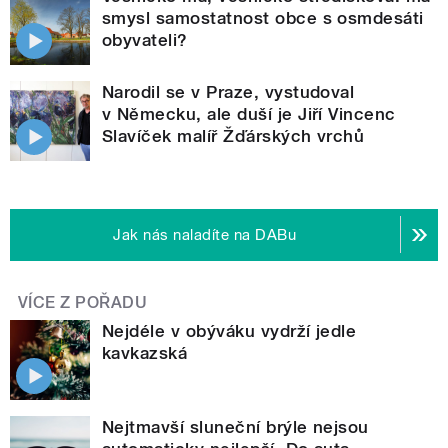
smysl samostatnost obce s osmdesáti
obyvateli?
Narodil se v Praze, vystudoval
v Německu, ale duší je Jiří Vincenc
Slavíček malíř Žďárských vrchů
Jak nás naladíte na DABu
VÍCE Z POŘADU
Nejdéle v obýváku vydrží jedle
kavkazská
Nejtmavší sluneční brýle nejsou