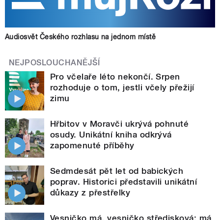
Audiosvět Českého rozhlasu na jednom místě
NEJPOSLOUCHANĚJŠÍ
Pro včelaře léto nekončí. Srpen
rozhoduje o tom, jestli včely přežijí
zimu
Hřbitov v Moravči ukrývá pohnuté
osudy. Unikátní kniha odkrývá
zapomenuté příběhy
Sedmdesát pět let od babických
poprav. Historici představili unikátní
důkazy z přestřelky
Vesničko má, vesničko středisková: má