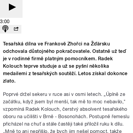
3:00
Tesařská dílna ve Frankově Zhořci na Žďársku
odchovala důstojného pokračovatele. Ostatně už teď
je v rodinné firmě platným pomocníkem. Radek
Kolouch teprve studuje a už se pyšní několika
medailemi z tesařských soutěží. Letos získal dokonce
zlato.
Poprvé držel sekeru v ruce asi v osmi letech. „Úplně ze
začátku, když jsem byl menší, tak mě to moc nebavilo,"
vzpomíná Radek Kolouch, čerstvý absolvent tesařského
oboru na učilišti v Brně - Bosonohách. Postupně řemeslu
přicházel na chuť a stále častěji také přiložil ruku k dílu.
„Mně to ani nepřišlo, že bych jim nešel pomoct, takže