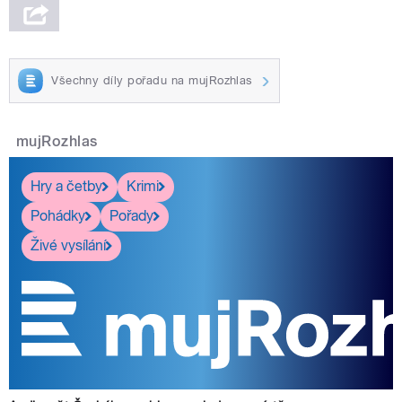
Všechny díly pořadu na mujRozhlas
mujRozhlas
Hry a četby
Krimi
Pohádky
Pořady
Živé vysílání