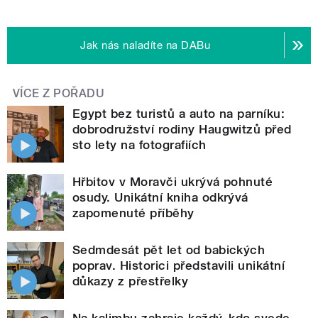
Jak nás naladíte na DABu
VÍCE Z POŘADU
Egypt bez turistů a auto na parníku:
dobrodružství rodiny Haugwitzů před
sto lety na fotografiích
Hřbitov v Moravči ukrývá pohnuté
osudy. Unikátní kniha odkrývá
zapomenuté příběhy
Sedmdesát pět let od babických
poprav. Historici představili unikátní
důkazy z přestřelky
Na kalimbu zahraje každý, kdo svede