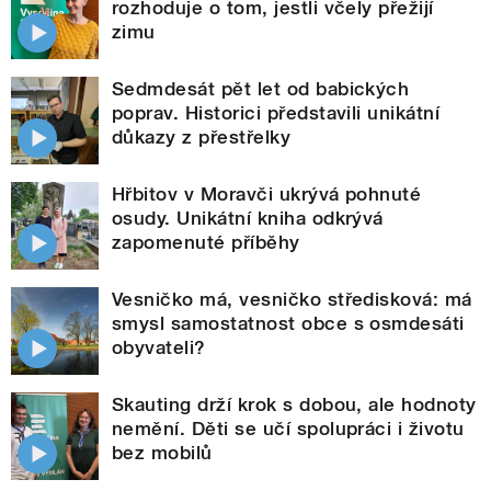
rozhoduje o tom, jestli včely přežijí
zimu
Sedmdesát pět let od babických
poprav. Historici představili unikátní
důkazy z přestřelky
Hřbitov v Moravči ukrývá pohnuté
osudy. Unikátní kniha odkrývá
zapomenuté příběhy
Vesničko má, vesničko středisková: má
smysl samostatnost obce s osmdesáti
obyvateli?
Skauting drží krok s dobou, ale hodnoty
nemění. Děti se učí spolupráci i životu
bez mobilů