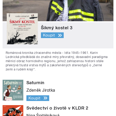
Šikmý kostel 3
Koupit
Románová kronika ztraceného města - léta 1945–1961. Karin
Lednická předkládá do značné míry převratný, dosavadní paradigma
měnící obraz hornického regionu, jehož zahlazenou historii stále
překrývá tlustá vrstva mýtů a zakořeněných stereotypů o „černé
zemi a rudém kraji“.
Saturnin
Zdeněk Jirotka
Koupit
Svědectví o životě v KLDR 2
Nina Špitálníková