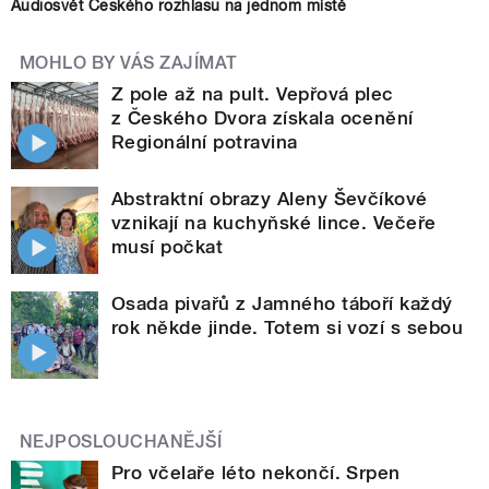
Audiosvět Českého rozhlasu na jednom místě
MOHLO BY VÁS ZAJÍMAT
Z pole až na pult. Vepřová plec
z Českého Dvora získala ocenění
Regionální potravina
Abstraktní obrazy Aleny Ševčíkové
vznikají na kuchyňské lince. Večeře
musí počkat
Osada pivařů z Jamného táboří každý
rok někde jinde. Totem si vozí s sebou
NEJPOSLOUCHANĚJŠÍ
Pro včelaře léto nekončí. Srpen