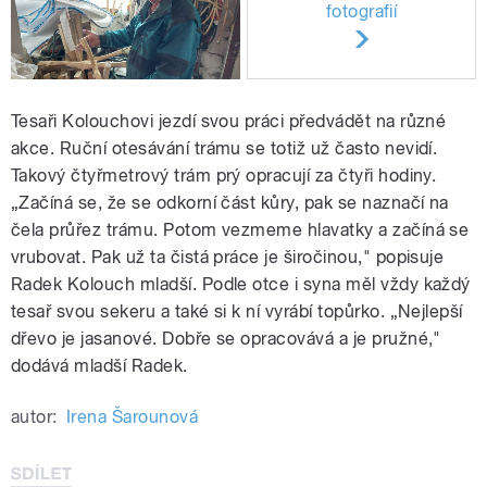
fotografií
Tesaři Kolouchovi jezdí svou práci předvádět na různé
akce. Ruční otesávání trámu se totiž už často nevidí.
Takový čtyřmetrový trám prý opracují za čtyři hodiny.
„Začíná se, že se odkorní část kůry, pak se naznačí na
čela průřez trámu. Potom vezmeme hlavatky a začíná se
vrubovat. Pak už ta čistá práce je širočinou," popisuje
Radek Kolouch mladší. Podle otce i syna měl vždy každý
tesař svou sekeru a také si k ní vyrábí topůrko. „Nejlepší
dřevo je jasanové. Dobře se opracovává a je pružné,"
dodává mladší Radek.
autor:
Irena Šarounová