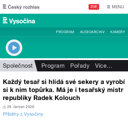
Přejít k hlavnímu obsahu
MENU
ŽIVĚ
PROGRAM
AUDIOARCHIV
KAMERY
Společnost
Program
Pořady
Více
…
Každý tesař si hlídá své sekery a vyrobí
si k nim topůrka. Má je i tesařský mistr
republiky Radek Kolouch
29. červen 2026
Příběhy z Vysočiny