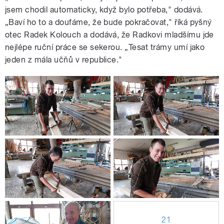
jsem chodil automaticky, když bylo potřeba," dodává.
„Baví ho to a doufáme, že bude pokračovat," říká pyšný
otec Radek Kolouch a dodává, že Radkovi mladšímu jde
nejlépe ruční práce se sekerou. „Tesat trámy umí jako
jeden z mála učňů v republice."
21