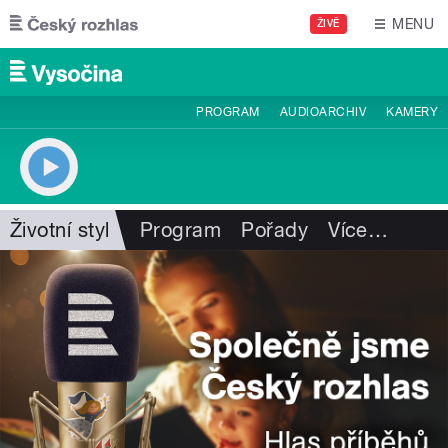
Přejít k hlavnímu obsahu
MENU
ŽIVĚ
PROGRAM
AUDIOARCHIV
KAMERY
Životní styl
Program
Pořady
Více
…