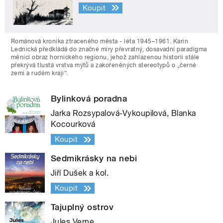
Koupit
Románová kronika ztraceného města - léta 1945–1961. Karin
Lednická předkládá do značné míry převratný, dosavadní paradigma
měnící obraz hornického regionu, jehož zahlazenou historii stále
překrývá tlustá vrstva mýtů a zakořeněných stereotypů o „černé
zemi a rudém kraji“.
Bylinková poradna
Jarka Rozsypalová-Vykoupilová, Blanka
Kocourková
Koupit
Sedmikrásky na nebi
Jiří Dušek a kol.
Koupit
Tajuplný ostrov
Jules Verne