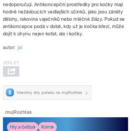
nedoporučují. Antikoncepční prostředky pro kočky mají
hodně nežádoucích vedlejších účinků, jako jsou záněty
dělohy, rakovina vaječníků nebo mléčné žlázy. Pokud se
antikoncepce podá v době, kdy už je kočka březí, může
dojít k úhynu nejen koťat, ale i kočky.
autor:
jsl
Všechny díly pořadu na mujRozhlas
mujRozhlas
Hry a četby
Krimi