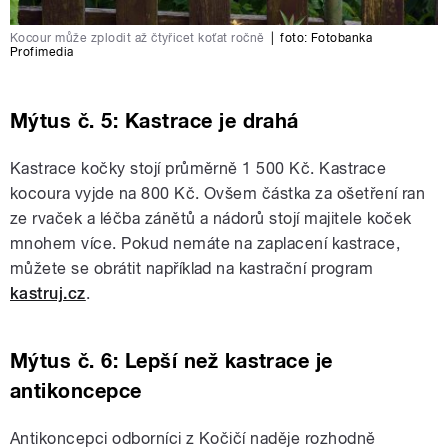
Kocour může zplodit až čtyřicet koťat ročně
|
foto:
Fotobanka
Profimedia
Mýtus č. 5: Kastrace je drahá
Kastrace kočky stojí průměrně 1 500 Kč. Kastrace
kocoura vyjde na 800 Kč. Ovšem částka za ošetření ran
ze rvaček a léčba zánětů a nádorů stojí majitele koček
mnohem více. Pokud nemáte na zaplacení kastrace,
můžete se obrátit například na kastrační program
kastruj.cz
.
Mýtus č. 6: Lepší než kastrace je
antikoncepce
Antikoncepci odborníci z Kočičí naděje rozhodně