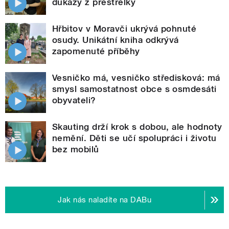
důkazy z přestřelky
Hřbitov v Moravči ukrývá pohnuté
osudy. Unikátní kniha odkrývá
zapomenuté příběhy
Vesničko má, vesničko středisková: má
smysl samostatnost obce s osmdesáti
obyvateli?
Skauting drží krok s dobou, ale hodnoty
nemění. Děti se učí spolupráci i životu
bez mobilů
Jak nás naladíte na DABu