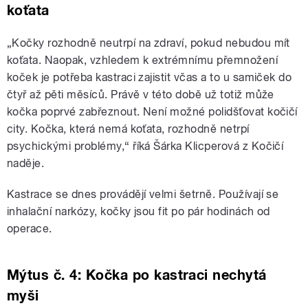
koťata
„Kočky rozhodně neutrpí na zdraví, pokud nebudou mít
koťata. Naopak, vzhledem k extrémnímu přemnožení
koček je potřeba kastraci zajistit včas a to u samiček do
čtyř až pěti měsíců. Právě v této době už totiž může
kočka poprvé zabřeznout. Není možné polidšťovat kočičí
city. Kočka, která nemá koťata, rozhodně netrpí
psychickými problémy,“ říká Šárka Klicperová z Kočičí
naděje.
Kastrace se dnes provádějí velmi šetrně. Používají se
inhalační narkózy, kočky jsou fit po pár hodinách od
operace.
Mýtus č. 4: Kočka po kastraci nechytá
myši