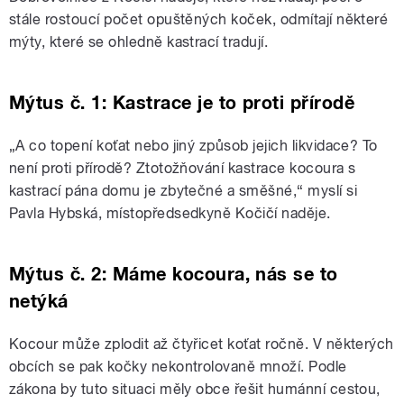
stále rostoucí počet opuštěných koček, odmítají některé
mýty, které se ohledně kastrací tradují.
Mýtus č. 1: Kastrace je to proti přírodě
„A co topení koťat nebo jiný způsob jejich likvidace? To
není proti přírodě? Ztotožňování kastrace kocoura s
kastrací pána domu je zbytečné a směšné,“ myslí si
Pavla Hybská, místopředsedkyně Kočičí naděje.
Mýtus č. 2: Máme kocoura, nás se to
netýká
Kocour může zplodit až čtyřicet koťat ročně. V některých
obcích se pak kočky nekontrolovaně množí. Podle
zákona by tuto situaci měly obce řešit humánní cestou,