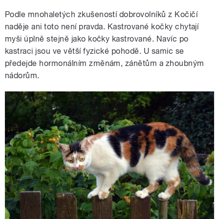
Podle mnohaletých zkušeností dobrovolníků z Kočičí
naděje ani toto není pravda. Kastrované kočky chytají
myši úplně stejně jako kočky kastrované. Navíc po
kastraci jsou ve větší fyzické pohodě. U samic se
předejde hormonálním změnám, zánětům a zhoubným
nádorům.