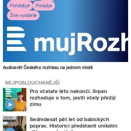
Pohádky
Pořady
Živé vysílání
Audiosvět Českého rozhlasu na jednom místě
NEJPOSLOUCHANĚJŠÍ
Pro včelaře léto nekončí. Srpen
rozhoduje o tom, jestli včely přežijí
zimu
Sedmdesát pět let od babických
poprav. Historici představili unikátní