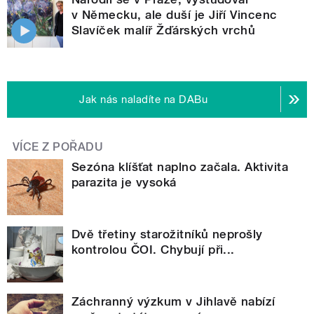
v Německu, ale duší je Jiří Vincenc
Slavíček malíř Žďárských vrchů
Jak nás naladíte na DABu
VÍCE Z POŘADU
Sezóna klíšťat naplno začala. Aktivita
parazita je vysoká
Dvě třetiny starožitníků neprošly
kontrolou ČOI. Chybují při...
Záchranný výzkum v Jihlavě nabízí