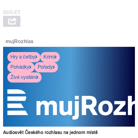
mujRozhlas
Hry a četby
Krimi
Pohádky
Pořady
Živé vysílání
Audiosvět Českého rozhlasu na jednom místě