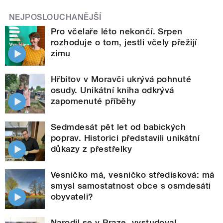
NEJPOSLOUCHANĚJŠÍ
Pro včelaře léto nekončí. Srpen
rozhoduje o tom, jestli včely přežijí
zimu
Hřbitov v Moravči ukrývá pohnuté
osudy. Unikátní kniha odkrývá
zapomenuté příběhy
Sedmdesát pět let od babických
poprav. Historici představili unikátní
důkazy z přestřelky
Vesničko má, vesničko středisková: má
smysl samostatnost obce s osmdesáti
obyvateli?
Narodil se v Praze, vystudoval