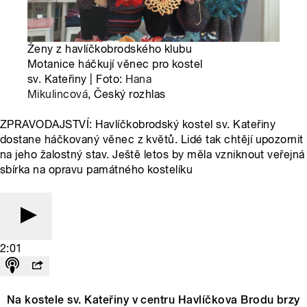
Ženy z havlíčkobrodského klubu
Motanice háčkují věnec pro kostel
sv. Kateřiny | Foto:
Hana
Mikulincová
, Český rozhlas
ZPRAVODAJSTVÍ: Havlíčkobrodský kostel sv. Kateřiny
dostane háčkovaný věnec z květů. Lidé tak chtějí upozornit
na jeho žalostný stav. Ještě letos by měla vzniknout veřejná
sbírka na opravu památného kostelíku
2:01
Na kostele sv. Kateřiny v centru Havlíčkova Brodu brzy