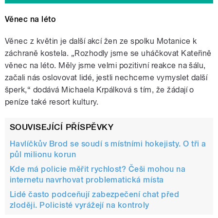
Věnec na léto
Věnec z květin je další akcí žen ze spolku Motanice k
záchraně kostela. „Rozhodly jsme se uháčkovat Kateřině
věnec na léto. Měly jsme velmi pozitivní reakce na šálu,
začali nás oslovovat lidé, jestli nechceme vymyslet další
šperk,“ dodává Michaela Krpálková s tím, že žádají o
peníze také resort kultury.
SOUVISEJÍCÍ PŘÍSPĚVKY
Havlíčkův Brod se soudí s místními hokejisty. O tři a
půl milionu korun
Kde má policie měřit rychlost? Češi mohou na
internetu navrhovat problematická místa
Lidé často podceňují zabezpečení chat před
zloději. Policisté vyrážejí na kontroly