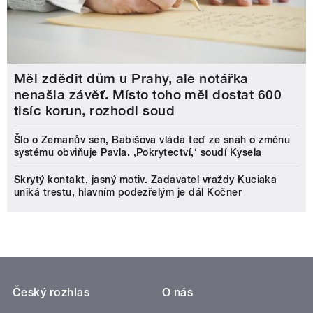
Měl zdědit dům u Prahy, ale notářka
nenašla závěť. Místo toho měl dostat 600
tisíc korun, rozhodl soud
Šlo o Zemanův sen, Babišova vláda teď ze snah o změnu
systému obviňuje Pavla. ‚Pokrytectví,‘ soudí Kysela
Skrytý kontakt, jasný motiv. Zadavatel vraždy Kuciaka
uniká trestu, hlavním podezřelým je dál Kočner
Český rozhlas
O nás