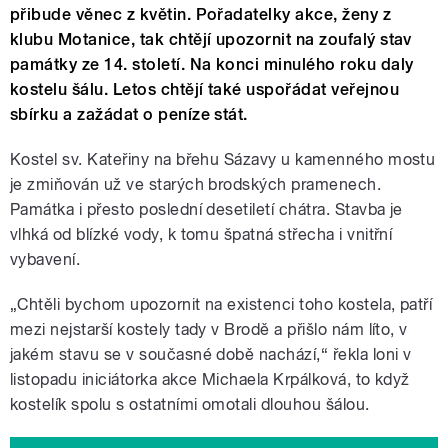
přibude věnec z květin. Pořadatelky akce, ženy z
klubu Motanice, tak chtějí upozornit na zoufalý stav
památky ze 14. století. Na konci minulého roku daly
kostelu šálu. Letos chtějí také uspořádat veřejnou
sbírku a zažádat o peníze stát.
Kostel sv. Kateřiny na břehu Sázavy u kamenného mostu
je zmiňován už ve starých brodských pramenech.
Památka i přesto poslední desetiletí chátra. Stavba je
vlhká od blízké vody, k tomu špatná střecha i vnitřní
vybavení.
„Chtěli bychom upozornit na existenci toho kostela, patří
mezi nejstarší kostely tady v Brodě a přišlo nám líto, v
jakém stavu se v současné době nachází,“ řekla loni v
listopadu iniciátorka akce Michaela Krpálková, to když
kostelík spolu s ostatními omotali dlouhou šálou.