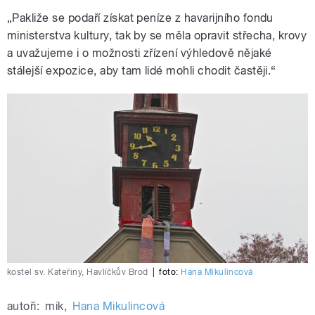
„Pakliže se podaří získat peníze z havarijního fondu
ministerstva kultury, tak by se měla opravit střecha, krovy
a uvažujeme i o možnosti zřízení výhledově nějaké
stálejší expozice, aby tam lidé mohli chodit častěji.“
kostel sv. Kateřiny, Havlíčkův Brod
|
foto:
Hana Mikulincová
autoři:
mik
,
Hana Mikulincová