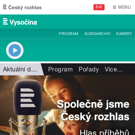
Přejít k hlavnímu obsahu
MENU
ŽIVĚ
PROGRAM
AUDIOARCHIV
KAMERY
Aktuální dění
Program
Pořady
Více
…