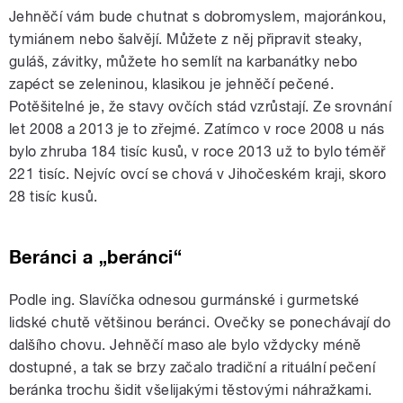
Jehněčí vám bude chutnat s dobromyslem, majoránkou,
tymiánem nebo šalvějí. Můžete z něj připravit steaky,
guláš, závitky, můžete ho semlít na karbanátky nebo
zapéct se zeleninou, klasikou je jehněčí pečené.
Potěšitelné je, že stavy ovčích stád vzrůstají. Ze srovnání
let 2008 a 2013 je to zřejmé. Zatímco v roce 2008 u nás
bylo zhruba 184 tisíc kusů, v roce 2013 už to bylo téměř
221 tisíc. Nejvíc ovcí se chová v Jihočeském kraji, skoro
28 tisíc kusů.
Beránci a „beránci“
Podle ing. Slavíčka odnesou gurmánské i gurmetské
lidské chutě většinou beránci. Ovečky se ponechávají do
dalšího chovu. Jehněčí maso ale bylo vždycky méně
dostupné, a tak se brzy začalo tradiční a rituální pečení
beránka trochu šidit všelijakými těstovými náhražkami.