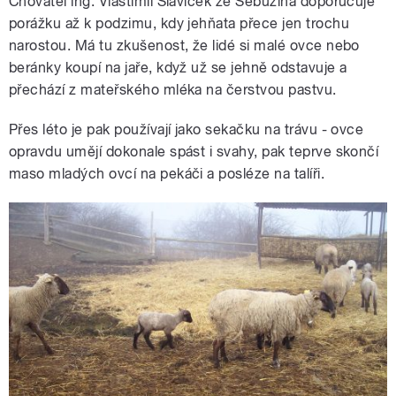
Chovatel ing. Vlastimil Slavíček ze Sebuzína doporučuje
porážku až k podzimu, kdy jehňata přece jen trochu
narostou. Má tu zkušenost, že lidé si malé ovce nebo
beránky koupí na jaře, když už se jehně odstavuje a
přechází z mateřského mléka na čerstvou pastvu.
Přes léto je pak používají jako sekačku na trávu - ovce
opravdu umějí dokonale spást i svahy, pak teprve skončí
maso mladých ovcí na pekáči a posléze na talíři.