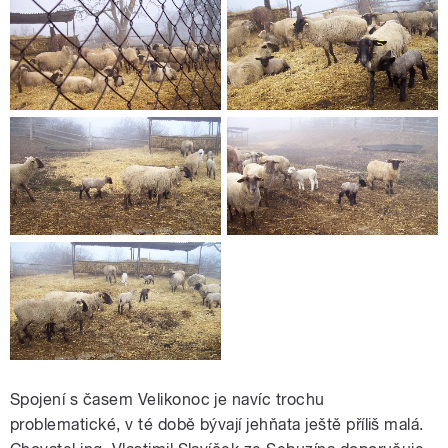
Spojení s časem Velikonoc je navíc trochu
problematické, v té době bývají jehňata ještě příliš malá.