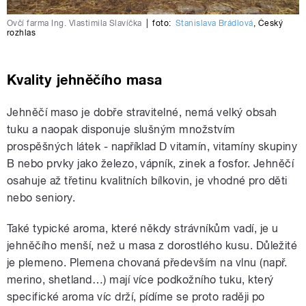
Ovčí farma Ing. Vlastimila Slavíčka
|
foto:
Stanislava Brádlová
,
Český
rozhlas
Kvality jehněčího masa
Jehněčí maso je dobře stravitelné, nemá velký obsah
tuku a naopak disponuje slušným množstvím
prospěšných látek - například D vitamín, vitamíny skupiny
B nebo prvky jako železo, vápník, zinek a fosfor. Jehněčí
osahuje až třetinu kvalitních bílkovin, je vhodné pro děti
nebo seniory.
Také typické aroma, které někdy strávníkům vadí, je u
jehněčího menší, než u masa z dorostlého kusu. Důležité
je plemeno. Plemena chovaná především na vlnu (např.
merino, shetland…) mají více podkožního tuku, který
specifické aroma víc drží, pídíme se proto raději po