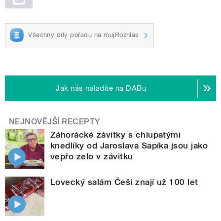
Všechny díly pořadu na mujRozhlas
Jak nás naladíte na DABu
NEJNOVĚJŠÍ RECEPTY
Záhorácké závitky s chlupatými
knedlíky od Jaroslava Sapíka jsou jako
vepřo zelo v závitku
Lovecký salám Češi znají už 100 let