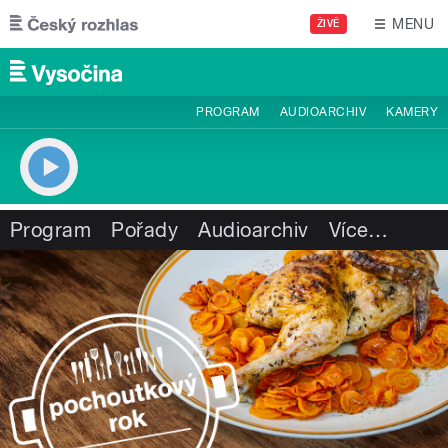
Přejít k hlavnímu obsahu
MENU
ŽIVĚ
PROGRAM
AUDIOARCHIV
KAMERY
Program
Pořady
Audioarchiv
Více
…