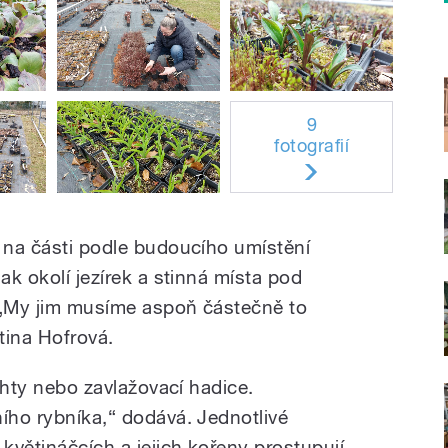
9
fotografií
á na části podle budoucího umístění
ak okolí jezírek a stinná místa pod
 „My jim musíme aspoň částečně to
rtina Hofrová.
achty nebo zavlažovací hadice.
ního rybníka,“ dodává. Jednotlivé
 květináčcích a jejich kořeny prostupují