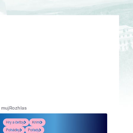
mujRozhlas
Hry a četby
Krimi
Pohádky
Pořady