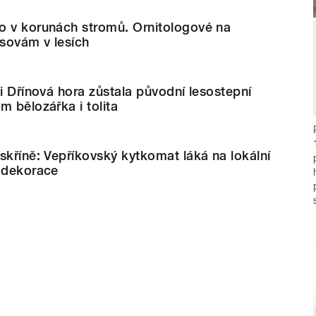
o v korunách stromů. Ornitologové na
sovám v lesích
ci Dřínová hora zůstala původní lesostepní
m bělozářka i tolita
skříně: Vepříkovský kytkomat láká na lokální
é dekorace