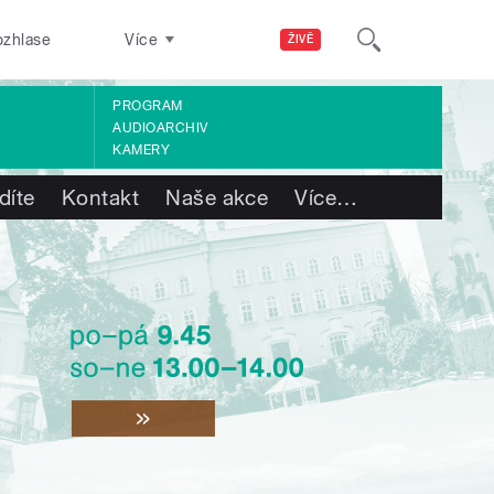
ozhlase
Více
ŽIVĚ
PROGRAM
AUDIOARCHIV
KAMERY
díte
Kontakt
Naše akce
Více
…