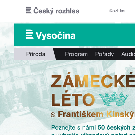
Přejít k hlavnímu obsahu
iRozhlas
Příroda
Program
Pořady
Audi