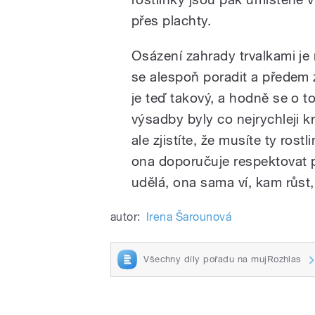
přes plachty.
Osázení zahrady trvalkami je 
se alespoň poradit a předem z
je teď takový, a hodně se o to
výsadby byly co nejrychleji k
ale zjistíte, že musíte ty rostl
ona doporučuje respektovat př
udělá, ona sama ví, kam růst
autor:
Irena Šarounová
Všechny díly pořadu na mujRozhlas