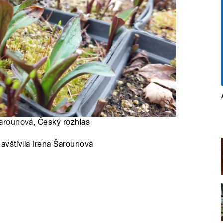
Šarounová
, Český rozhlas
avštívila Irena Šarounová