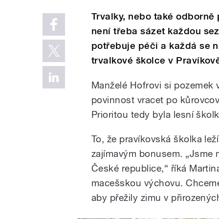
Trvalky, nebo také odborně p
není třeba sázet každou sez
potřebuje péči a každá se n
trvalkové školce v Pravíkov
Manželé Hofrovi si pozemek v P
povinnost vracet po kůrovcov
Prioritou tedy byla lesní školk
To, že pravíkovská školka le
zajímavým bonusem. „Jsme m
České republice,“ říká Martin
macešskou výchovu. Chceme, 
aby přežily zimu v přirozený