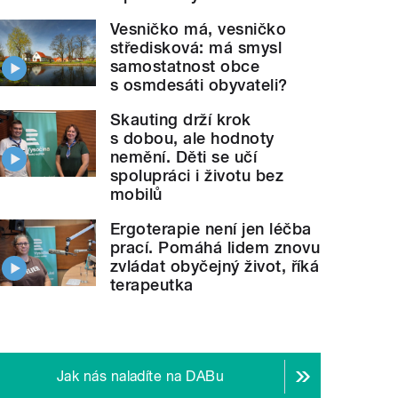
Vesničko má, vesničko
středisková: má smysl
samostatnost obce
s osmdesáti obyvateli?
Skauting drží krok
s dobou, ale hodnoty
nemění. Děti se učí
spolupráci i životu bez
mobilů
Ergoterapie není jen léčba
prací. Pomáhá lidem znovu
zvládat obyčejný život, říká
terapeutka
Jak nás naladíte na DABu