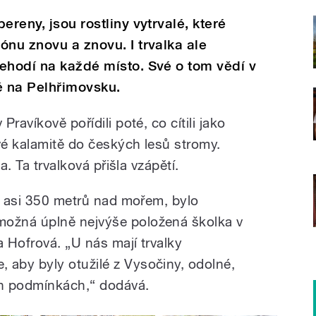
ereny, jsou rostliny vytrvalé, které
ónu znovu a znovu. I trvalka ale
ehodí na každé místo. Své o tom vědí v
ě na Pelhřimovsku.
ravíkově pořídili poté, co cítili jako
é kalamitě do českých lesů stromy.
a. Ta trvalková přišla vzápětí.
ží asi 350 metrů nad mořem, bylo
ožná úplně nejvýše položená školka v
a Hofrová. „U nás mají trvalky
aby byly otužilé z Vysočiny, odolné,
ch podmínkách,“ dodává.