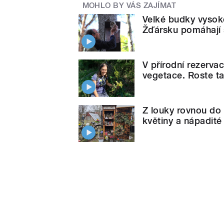
MOHLO BY VÁS ZAJÍMAT
Velké budky vysok
Žďársku pomáhají 
V přírodní rezerva
vegetace. Roste ta
Z louky rovnou do 
květiny a nápadit