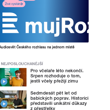
Živé vysílání
Audiosvět Českého rozhlasu na jednom místě
NEJPOSLOUCHANĚJŠÍ
Pro včelaře léto nekončí.
Srpen rozhoduje o tom,
jestli včely přežijí zimu
Sedmdesát pět let od
babických poprav. Historici
představili unikátní důkazy
z přestřelky