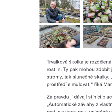
Trvalková školka je rozdělen
rostlin. Ty pak mohou zdobit j
stromy, tak slunečné skalky.
prostředí simulovat,“ říká Ma
Za pravdu jí dávají stínící pl
„Automatické závlahy z vlast
rostlinky jsou pak umístěné v