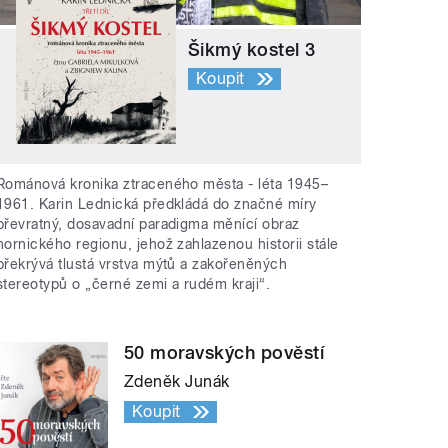
Šikmý kostel 3
Koupit
Románová kronika ztraceného města - léta 1945–
1961. Karin Lednická předkládá do značné míry
převratný, dosavadní paradigma měnící obraz
hornického regionu, jehož zahlazenou historii stále
překrývá tlustá vrstva mýtů a zakořeněných
stereotypů o „černé zemi a rudém kraji“.
50 moravských pověstí
Zdeněk Junák
Koupit