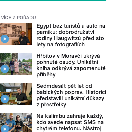
VÍCE Z POŘADU
Egypt bez turistů a auto na
parníku: dobrodružství
rodiny Haugwitzů před sto
lety na fotografiích
Hřbitov v Moravči ukrývá
pohnuté osudy. Unikátní
kniha odkrývá zapomenuté
příběhy
Sedmdesát pět let od
babických poprav. Historici
představili unikátní důkazy
z přestřelky
Na kalimbu zahraje každý,
kdo svede napsat SMS na
chytrém telefonu. Nástroj