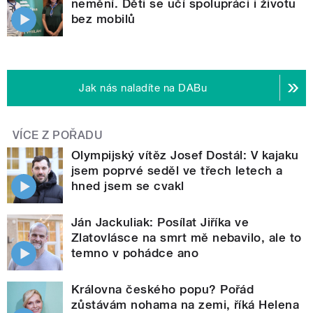
nemění. Děti se učí spolupráci i životu
bez mobilů
Jak nás naladíte na DABu
VÍCE Z POŘADU
Olympijský vítěz Josef Dostál: V kajaku
jsem poprvé seděl ve třech letech a
hned jsem se cvakl
Ján Jackuliak: Posílat Jiříka ve
Zlatovlásce na smrt mě nebavilo, ale to
temno v pohádce ano
Královna českého popu? Pořád
zůstávám nohama na zemi, říká Helena