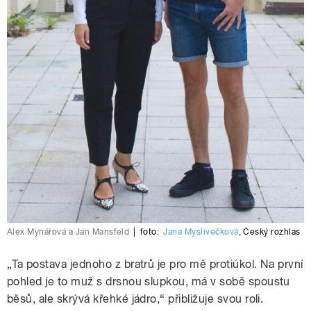
Alex Mynářová a Jan Mansfeld
|
foto:
Jana Myslivečková
,
Český rozhlas
„Ta postava jednoho z bratrů je pro mě protiúkol. Na první
pohled je to muž s drsnou slupkou, má v sobě spoustu
běsů, ale skrývá křehké jádro,“ přibližuje svou roli.