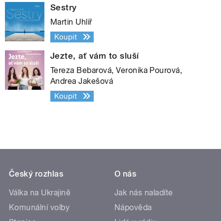
Sestry
Martin Uhlíř
Koupit
Jezte, ať vám to sluší
Tereza Bebarová, Veronika Pourová,
Andrea Jakešová
Koupit
Český rozhlas
O nás
Válka na Ukrajině
Jak nás naladíte
Komunální volby
Nápověda