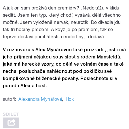
A jak on sám prožívá den premiéry? „Nedokážu v klidu
sedět. Jsem ten typ, který chodí, vysává, dělá všechno
možné. Jsem vyloženě nervák, neurotik. Do divadla jdu
tak tři hodiny předem. A když je po premiéře, tak se
teprve dostaví pocit štěstí a endorfiny,“ dodává.
V rozhovoru s Alex Mynářovou také prozradil, jestli má
jeho příjmení nějakou souvislost s rodem Mansfeldů,
jaké má herecké vzory, co dělá ve volném čase a také
nechal posluchače nahlédnout pod pokličku své
komplikované blíženecké povahy. Poslechněte si v
pořadu Alex a host.
autoři:
Alexandra Mynářová
,
Hok