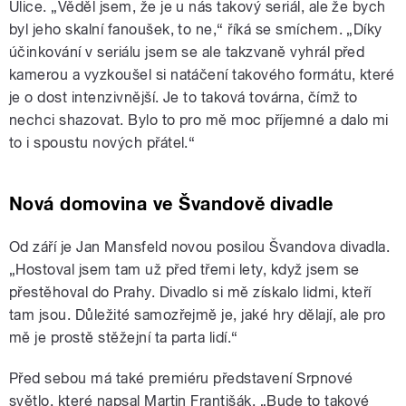
Ulice. „Věděl jsem, že je u nás takový seriál, ale že bych
byl jeho skalní fanoušek, to ne,“ říká se smíchem. „Díky
účinkování v seriálu jsem se ale takzvaně vyhrál před
kamerou a vyzkoušel si natáčení takového formátu, které
je o dost intenzivnější. Je to taková továrna, čímž to
nechci shazovat. Bylo to pro mě moc příjemné a dalo mi
to i spoustu nových přátel.“
Nová domovina ve Švandově divadle
Od září je Jan Mansfeld novou posilou Švandova divadla.
„Hostoval jsem tam už před třemi lety, když jsem se
přestěhoval do Prahy. Divadlo si mě získalo lidmi, kteří
tam jsou. Důležité samozřejmě je, jaké hry dělají, ale pro
mě je prostě stěžejní ta parta lidí.“
Před sebou má také premiéru představení Srpnové
světlo, které napsal Martin Františák. „Bude to takové