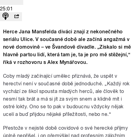
25:01
Herce Jana Mansfelda diváci znají z nekonečného
seriálu Ulice. V současné době ale začíná angažmá v
nové domovině – ve Švandově divadle. „Získalo si mě
hlavně partou lidí, která tam je, ta je pro mě stěžejní,“
říká v rozhovoru s Alex Mynářovou.
Coby mladý začínající umělec přiznává, že uspět v
herectví není v současné době jednoduché. „Každý rok
vychází ze škol spousta mladých herců, ale člověk to
nesmí tak brát a má si jít za svým snem a klidně mít i
ostré lokty. Ono se to pak v budoucnu vždycky nějak
ucelí a buď přijdou nějaké příležitosti, nebo ne.“
Přestože v nejisté době covidové o své herecké příjmy
úplně nepřišel, i on přemýšlel nad profesním záložním