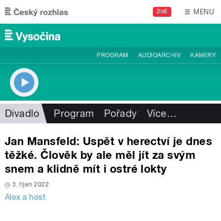
Přejít k hlavnímu obsahu
MENU
ŽIVĚ
PROGRAM
AUDIOARCHIV
KAMERY
Divadlo
Program
Pořady
Více
…
Jan Mansfeld: Uspět v herectví je dnes
těžké. Člověk by ale měl jít za svým
snem a klidně mít i ostré lokty
3. říjen 2022
Alex a host