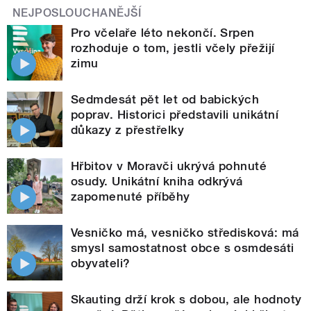
NEJPOSLOUCHANĚJŠÍ
Pro včelaře léto nekončí. Srpen
rozhoduje o tom, jestli včely přežijí
zimu
Sedmdesát pět let od babických
poprav. Historici představili unikátní
důkazy z přestřelky
Hřbitov v Moravči ukrývá pohnuté
osudy. Unikátní kniha odkrývá
zapomenuté příběhy
Vesničko má, vesničko středisková: má
smysl samostatnost obce s osmdesáti
obyvateli?
Skauting drží krok s dobou, ale hodnoty