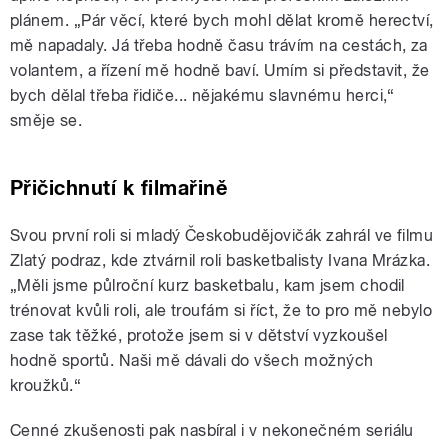
plánem. „Pár věcí, které bych mohl dělat kromě herectví,
mě napadaly. Já třeba hodně času trávím na cestách, za
volantem, a řízení mě hodně baví. Umím si představit, že
bych dělal třeba řidiče... nějakému slavnému herci,“
směje se.
Přičichnutí k filmařině
Svou první roli si mladý Českobudějovičák zahrál ve filmu
Zlatý podraz, kde ztvárnil roli basketbalisty Ivana Mrázka.
„Měli jsme půlroční kurz basketbalu, kam jsem chodil
trénovat kvůli roli, ale troufám si říct, že to pro mě nebylo
zase tak těžké, protože jsem si v dětství vyzkoušel
hodně sportů. Naši mě dávali do všech možných
kroužků.“
Cenné zkušenosti pak nasbíral i v nekonečném seriálu