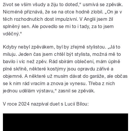
život se vším všudy a žiju to doteď,“ usmívá se zpěvák.
Nicméně přiznává, že se na otce hodně zlobil. „On je v
těch rozhodnutích dost impulzivní. V Anglii jsem žil
splněný sen. Ale povedlo se mi to i tady, za to jsem
vděčný.“
Kdyby nebyl zpěvákem, byl by zřejmě stylistou. „Já to
miluju. Jeden čas jsem chtěl být stylista, možná mě to
bavilo i víc než zpěv. Rád sbírám oblečení, mám úplně
plné skříně, některé kostýmy jsou opravdu zářivé a
objemné. A některé už musím dávat do garáže, ale občas
se k nim rád vracím a znova je vynesu. Třeba z nich
jednou udělám výstavu,“ zasnil se zpěvák.
V roce 2024 nazpíval duet s Lucií Bílou:
Lucie Bílá & Jan Bendig - Jednu malou