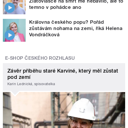
Zlatovlásce na smrt mě nebavilo, ale to
temno v pohádce ano
Královna českého popu? Pořád
zůstávám nohama na zemi, říká Helena
Vondráčková
E-SHOP ČESKÉHO ROZHLASU
Závěr příběhu staré Karviné, který měl zůstat
pod zemí
Karin Lednická, spisovatelka