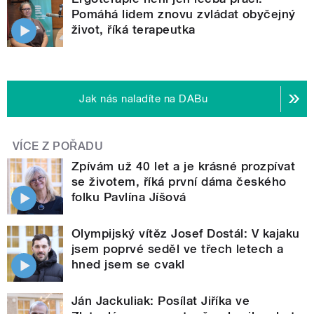
Pomáhá lidem znovu zvládat obyčejný
život, říká terapeutka
Jak nás naladíte na DABu
VÍCE Z POŘADU
Zpívám už 40 let a je krásné prozpívat
se životem, říká první dáma českého
folku Pavlína Jíšová
Olympijský vítěz Josef Dostál: V kajaku
jsem poprvé seděl ve třech letech a
hned jsem se cvakl
Ján Jackuliak: Posílat Jiříka ve