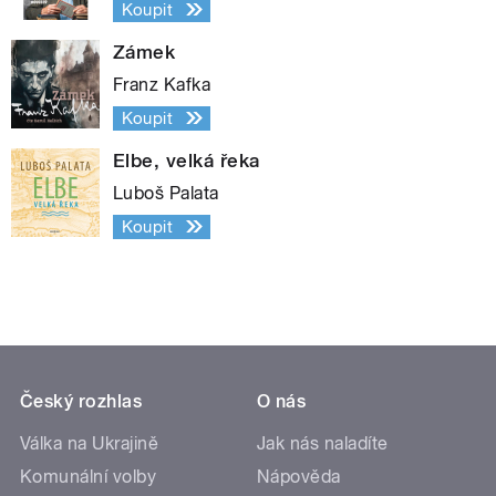
Koupit
Zámek
Franz Kafka
Koupit
Elbe, velká řeka
Luboš Palata
Koupit
Český rozhlas
O nás
Válka na Ukrajině
Jak nás naladíte
Komunální volby
Nápověda