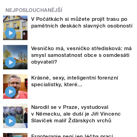
NEJPOSLOUCHANĚJŠÍ
V Počátkách si můžete projít trasu po
pamětních deskách slavných osobností
Vesničko má, vesničko středisková: má
smysl samostatnost obce s osmdesáti
obyvateli?
Krásné, sexy, inteligentní forenzní
specialistky, které...
Narodil se v Praze, vystudoval
v Německu, ale duší je Jiří Vincenc
Slavíček malíř Žďárských vrchů
Ergoterapie není jen léčba prací.