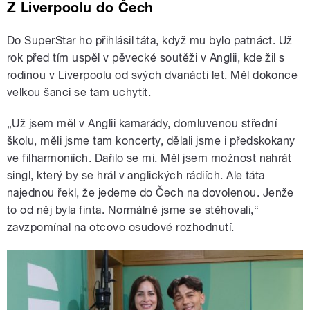
Z Liverpoolu do Čech
Do SuperStar ho přihlásil táta, když mu bylo patnáct. Už
rok před tím uspěl v pěvecké soutěži v Anglii, kde žil s
rodinou v Liverpoolu od svých dvanácti let. Měl dokonce
velkou šanci se tam uchytit.
„Už jsem měl v Anglii kamarády, domluvenou střední
školu, měli jsme tam koncerty, dělali jsme i předskokany
ve filharmoniích. Dařilo se mi. Měl jsem možnost nahrát
singl, který by se hrál v anglických rádiích. Ale táta
najednou řekl, že jedeme do Čech na dovolenou. Jenže
to od něj byla finta. Normálně jsme se stěhovali,“
zavzpomínal na otcovo osudové rozhodnutí.