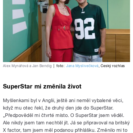
Alex Mynářová a Jan Bendig
|
foto:
Jana Myslivečková
,
Český rozhlas
SuperStar mi změnila život
Myšlenkami byl v Anglii, ještě ani neměl vybalené věci,
když mu otec řekl, že druhý den jde do SuperStar.
„Předpověděl mi čtvrté místo. O SuperStar jsem věděl.
Ale nikdy jsem tam nechtěl jít. Já se připravoval na britský
X factor, tam jsem měl podanou přihlášku. Změnilo mi to