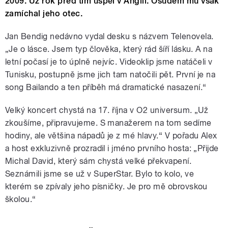
2009. Už rok před tím uspěl v Anglii. Osudem mu však
zamíchal jeho otec.
Jan Bendig nedávno vydal desku s názvem Telenovela.
„Je o lásce. Jsem typ člověka, který rád šíří lásku. A na
letní počasí je to úplně nejvíc. Videoklip jsme natáčeli v
Tunisku, postupně jsme jich tam natočili pět. První je na
song Bailando a ten příběh má dramatické nasazení.“
Velký koncert chystá na 17. října v O2 universum. „Už
zkoušíme, připravujeme. S manažerem na tom sedíme
hodiny, ale většina nápadů je z mé hlavy.“ V pořadu Alex
a host exkluzivně prozradil i jméno prvního hosta: „Přijde
Michal David, který sám chystá velké překvapení.
Seznámili jsme se už v SuperStar. Bylo to kolo, ve
kterém se zpívaly jeho písničky. Je pro mě obrovskou
školou.“