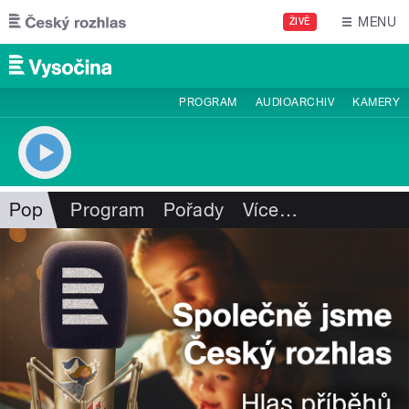
Přejít k hlavnímu obsahu
MENU
ŽIVĚ
PROGRAM
AUDIOARCHIV
KAMERY
Pop
Program
Pořady
Více
…