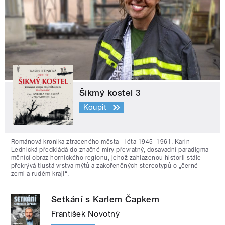
Šikmý kostel 3
Koupit
Románová kronika ztraceného města - léta 1945–1961. Karin
Lednická předkládá do značné míry převratný, dosavadní paradigma
měnící obraz hornického regionu, jehož zahlazenou historii stále
překrývá tlustá vrstva mýtů a zakořeněných stereotypů o „černé
zemi a rudém kraji“.
Setkání s Karlem Čapkem
František Novotný