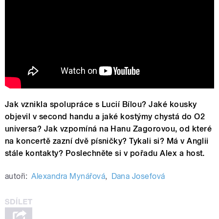
chvíli (oficiální video)
Jak vznikla spolupráce s Lucií Bílou? Jaké kousky
objevil v second handu a jaké kostýmy chystá do O2
universa? Jak vzpomíná na Hanu Zagorovou, od které
na koncertě zazní dvě písničky? Tykali si? Má v Anglii
stále kontakty? Poslechněte si v pořadu Alex a host.
autoři:
Alexandra Mynářová
,
Dana Josefová