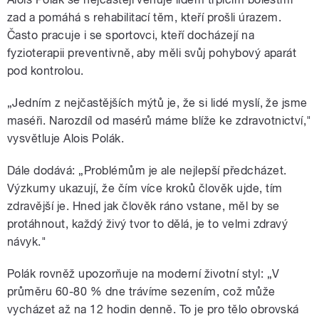
zad a pomáhá s rehabilitací těm, kteří prošli úrazem.
Často pracuje i se sportovci, kteří docházejí na
fyzioterapii preventivně, aby měli svůj pohybový aparát
pod kontrolou.
„Jedním z
nejčastějších mýtů je, že si lidé myslí, že jsme
maséři. Narozdíl od masérů máme blíže ke zdravotnictví,"
vysvětluje Alois Polák.
Dále dodává: „
Problémům je ale nejlepší předcházet.
Výzkumy ukazují, že čím více kroků člověk ujde, tím
zdravější je. Hned jak člověk ráno vstane, měl by se
protáhnout, každý živý tvor to dělá, je to velmi zdravý
návyk."
Polák rovněž upozorňuje na moderní životní styl: „V
průměru 60-80 % dne trávíme sezením, což může
vycházet až na 12 hodin denně. To je pro tělo obrovská