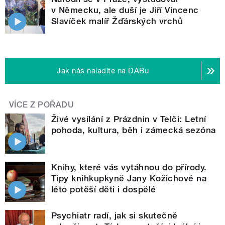
v Německu, ale duší je Jiří Vincenc
Slavíček malíř Žďárských vrchů
Jak nás naladíte na DABu
VÍCE Z POŘADU
Živé vysílání z Prázdnin v Telči: Letní
pohoda, kultura, běh i zámecká sezóna
Knihy, které vás vytáhnou do přírody.
Tipy knihkupkyně Jany Kožichové na
léto potěší děti i dospělé
Psychiatr radí, jak si skutečně