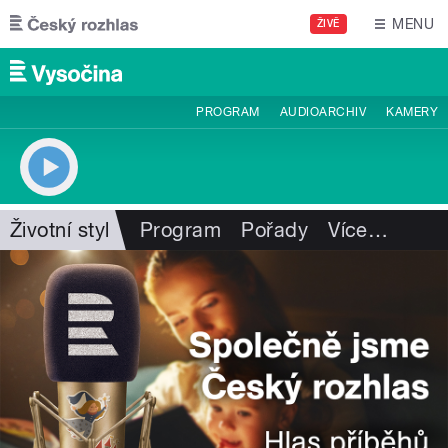
Přejít k hlavnímu obsahu
MENU
ŽIVĚ
PROGRAM
AUDIOARCHIV
KAMERY
Životní styl
Program
Pořady
Více
…