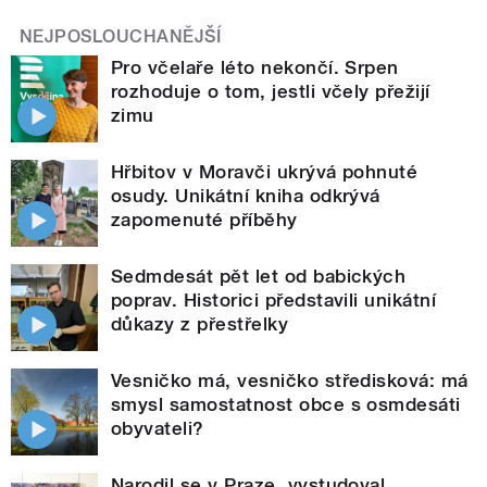
NEJPOSLOUCHANĚJŠÍ
Pro včelaře léto nekončí. Srpen
rozhoduje o tom, jestli včely přežijí
zimu
Hřbitov v Moravči ukrývá pohnuté
osudy. Unikátní kniha odkrývá
zapomenuté příběhy
Sedmdesát pět let od babických
poprav. Historici představili unikátní
důkazy z přestřelky
Vesničko má, vesničko středisková: má
smysl samostatnost obce s osmdesáti
obyvateli?
Narodil se v Praze, vystudoval