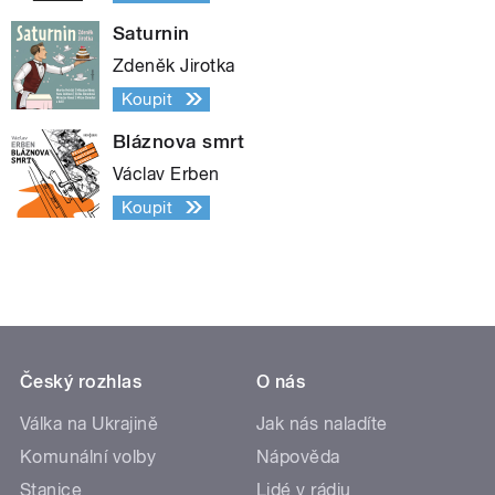
Saturnin
Zdeněk Jirotka
Koupit
Bláznova smrt
Václav Erben
Koupit
Český rozhlas
O nás
Válka na Ukrajině
Jak nás naladíte
Komunální volby
Nápověda
Stanice
Lidé v rádiu