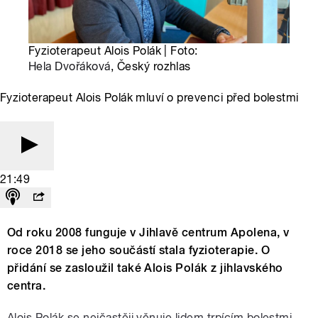
Fyzioterapeut Alois Polák | Foto:
Hela Dvořáková
, Český rozhlas
Fyzioterapeut Alois Polák mluví o prevenci před bolestmi
21:49
Od roku 2008 funguje v Jihlavě centrum Apolena, v
roce 2018 se jeho součástí stala fyzioterapie. O
přidání se zasloužil také Alois Polák z jihlavského
centra.
Alois Polák se nejčastěji věnuje lidem trpícím bolestmi