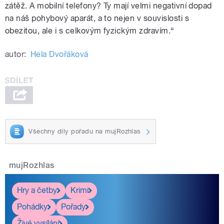
zátěž. A mobilní telefony? Ty mají velmi negativní dopad
na náš pohybový aparát, a to nejen v souvislosti s
obezitou, ale i s celkovým fyzickým zdravím.“
autor:
Hela Dvořáková
Všechny díly pořadu na mujRozhlas
mujRozhlas
Hry a četby
Krimi
Pohádky
Pořady
Živé vysílání