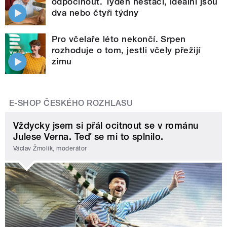
odpočinout. Týden nestačí, ideální jsou
dva nebo čtyři týdny
Pro včelaře léto nekončí. Srpen
rozhoduje o tom, jestli včely přežijí
zimu
E-SHOP ČESKÉHO ROZHLASU
Vždycky jsem si přál ocitnout se v románu
Julese Verna. Teď se mi to splnilo.
Václav Žmolík, moderátor