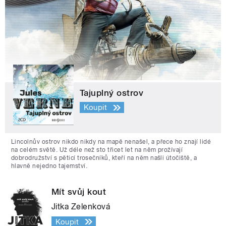
Tajuplný ostrov
Koupit
Lincolnův ostrov nikdo nikdy na mapě nenašel, a přece ho znají lidé
na celém světě. Už déle než sto třicet let na něm prožívají
dobrodružství s pěticí trosečníků, kteří na něm našli útočiště, a
hlavně nejedno tajemství.
Mít svůj kout
Jitka Zelenková
Koupit