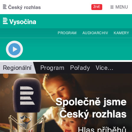
Přejít k hlavnímu obsahu
MENU
ŽIVĚ
PROGRAM
AUDIOARCHIV
KAMERY
Regionální
Program
Pořady
Více
…