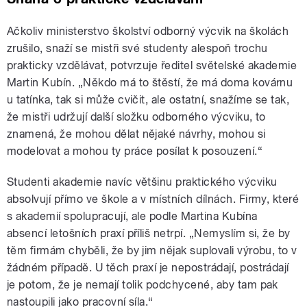
Ačkoliv ministerstvo školství odborný výcvik na školách
zrušilo, snaží se mistři své studenty alespoň trochu
prakticky vzdělávat, potvrzuje ředitel světelské akademie
Martin Kubín. „Někdo má to štěstí, že má doma kovárnu
u tatínka, tak si může cvičit, ale ostatní, snažíme se tak,
že mistři udržují další složku odborného výcviku, to
znamená, že mohou dělat nějaké návrhy, mohou si
modelovat a mohou ty práce posílat k posouzení.“
Studenti akademie navíc většinu praktického výcviku
absolvují přímo ve škole a v místních dílnách. Firmy, které
s akademií spolupracují, ale podle Martina Kubína
absencí letošních praxí příliš netrpí. „Nemyslím si, že by
těm firmám chyběli, že by jim nějak suplovali výrobu, to v
žádném případě. U těch praxí je nepostrádají, postrádají
je potom, že je nemají tolik podchycené, aby tam pak
nastoupili jako pracovní síla.“