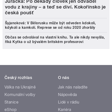
Juračka: Po dekády člověk jen odváděl
vodu z krajiny – a teď se diví. Kokořínsko je
česká poušť
Šyjanoková: V Bělorusku může být odveden kdokoli,
kdykoli a kamkoli. Represe se od roku 2020 zhoršily
Občas se odvolával na vlastní knihu. Ta ale nikdy nevyšla,
říká Kytka o už bývalém britském profesorovi
Český rozhlas
O nás
Válka na Ukrajině
Jak nás naladíte
Komunální volby
Nápověda
Stanice
Lidé v rádiu
eShop
Kariéra