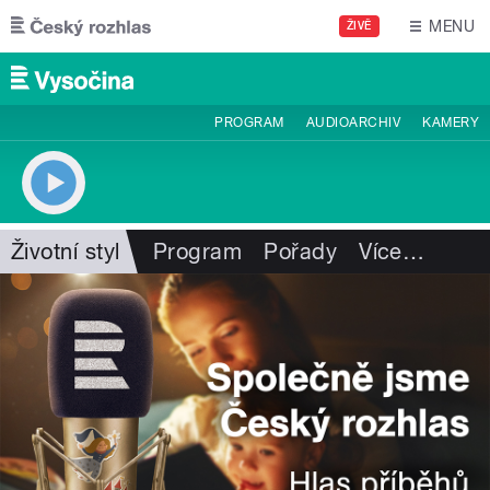
Přejít k hlavnímu obsahu
MENU
ŽIVĚ
PROGRAM
AUDIOARCHIV
KAMERY
Životní styl
Program
Pořady
Více
…