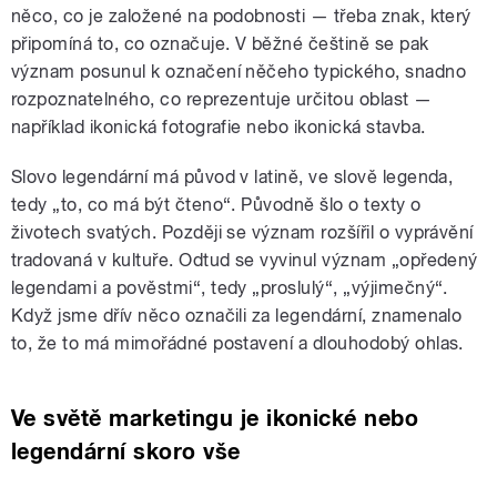
něco, co je založené na podobnosti — třeba znak, který
připomíná to, co označuje. V běžné češtině se pak
význam posunul k označení něčeho typického, snadno
rozpoznatelného, co reprezentuje určitou oblast —
například ikonická fotografie nebo ikonická stavba.
Slovo legendární má původ v latině, ve slově legenda,
tedy „to, co má být čteno“. Původně šlo o texty o
životech svatých. Později se význam rozšířil o vyprávění
tradovaná v kultuře. Odtud se vyvinul význam „opředený
legendami a pověstmi“, tedy „proslulý“, „výjimečný“.
Když jsme dřív něco označili za legendární, znamenalo
to, že to má mimořádné postavení a dlouhodobý ohlas.
Ve světě marketingu je ikonické nebo
legendární skoro vše