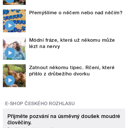
Přemýšlíme o něčem nebo nad něčím?
Módní fráze, která už někomu může
lézt na nervy
Zatnout někomu tipec. Rčení, které
přišlo z drůbežího dvorku
E-SHOP ČESKÉHO ROZHLASU
Přijměte pozvání na úsměvný doušek moudré
člověčiny.