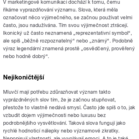
V marketingové komunikaci dochází k tomu, čemu
říkáme vyprazdňování významu. Slova, která měla
označovat něco výjimečného, se začnou používat velmi
často, jsou nadužívána. Tím svou výjimečnost ztrácejí.
Ikonický už často neznamená „reprezentativní symbol“,
ale spíš „běžně rozpoznatelný“ nebo „známý“. Podobně
výraz legendární znamená prostě „osvědčený, prověřený
nebo hodně dobrý“.
Nejikoničtější
Mluvčí mají potřebu zdůrazňovat význam takto
vyprázdněných slov tím, že je začnou stupňovat,
přestože to vlastně nedává smysl. Často jde spíš o to, jak
vzbudit dojem výjimečnosti nebo luxusu bez
podrobnějšího vysvětlování. Taková slova fungují jako
rychlé hodnoticí nálepky nebo významové zkratky.
Nepopisují vlastnosti, ale vyvolávají emoci. A to je také