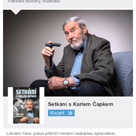
František Novotný, moderátor
Setkání s Karlem Čapkem
Koupit
Literární fikce, pokus přiblížit literární nadsázkou spisovatele,