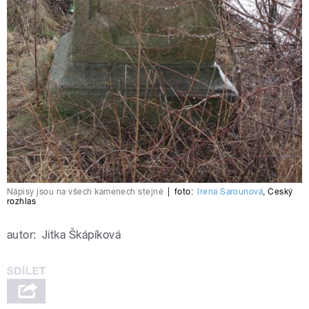
Nápisy jsou na všech kamenech stejné
|
foto:
Irena Šarounová
,
Český
rozhlas
autor:
Jitka Škápíková