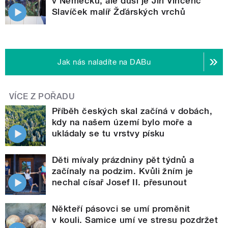
v Německu, ale duší je Jiří Vincenc
Slavíček malíř Žďárských vrchů
Jak nás naladíte na DABu
VÍCE Z POŘADU
Příběh českých skal začíná v dobách,
kdy na našem území bylo moře a
ukládaly se tu vrstvy písku
Děti mívaly prázdniny pět týdnů a
začínaly na podzim. Kvůli žním je
nechal císař Josef II. přesunout
Někteří pásovci se umí proměnit
v kouli. Samice umí ve stresu pozdržet