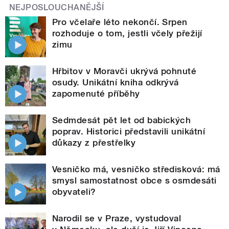
NEJPOSLOUCHANĚJŠÍ
Pro včelaře léto nekončí. Srpen
rozhoduje o tom, jestli včely přežijí
zimu
Hřbitov v Moravči ukrývá pohnuté
osudy. Unikátní kniha odkrývá
zapomenuté příběhy
Sedmdesát pět let od babických
poprav. Historici představili unikátní
důkazy z přestřelky
Vesničko má, vesničko středisková: má
smysl samostatnost obce s osmdesáti
obyvateli?
Narodil se v Praze, vystudoval