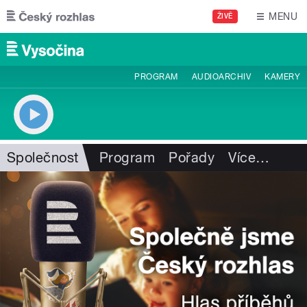
Přejít k hlavnímu obsahu
MENU
ŽIVĚ
PROGRAM
AUDIOARCHIV
KAMERY
Společnost
Program
Pořady
Více
…