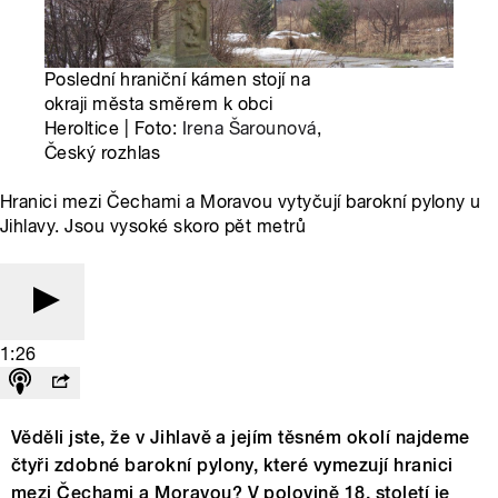
Poslední hraniční kámen stojí na
okraji města směrem k obci
Heroltice | Foto:
Irena Šarounová
,
Český rozhlas
Hranici mezi Čechami a Moravou vytyčují barokní pylony u
Jihlavy. Jsou vysoké skoro pět metrů
1:26
Věděli jste, že v Jihlavě a jejím těsném okolí najdeme
čtyři zdobné barokní pylony, které vymezují hranici
mezi Čechami a Moravou? V polovině 18. století je