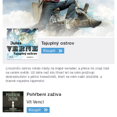
Tajuplný ostrov
Koupit
Lincolnův ostrov nikdo nikdy na mapě nenašel, a přece ho znají lidé
na celém světě. Už déle než sto třicet let na něm prožívají
dobrodružství s pěticí trosečníků, kteří na něm našli útočiště, a
hlavně nejedno tajemství.
Pohřbeni zaživa
Vít Vencl
Koupit