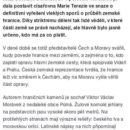
dala postavit císařovna Marie Terezie ve snaze o
definitivní vyřešení vleklých sporů o průběh zemské
hranice. Díky striktnímu dělení tak lidé věděli, v které
části země se právě nacházejí, ale hlavně bylo jasně
určeno, kdo má za co platit.
V dané době se totiž představitelé Čech a Moravy svářili,
kudy povede hranice mezi zeměmi, a zejména o to, kdo
zaplatí opravu hlavní zemské cesty, která spojovala Vídeň
a Prahu. Česká zemská reprezentace tvrdila, že hranice
leží víc směrem k Čechám, aby na Moravu vyšla větší
část opravy.
Autorem hraničních kamenů je sochař Viktor Václav
Morávek z nedaleké obce Polná. Žulové komolé jehlany
na podstavcích jsou vysoké skoro pět metrů. Na
protilehlých stranách mají výrazné reliéfy: českého lva a
moravskou orlici. Latinské nápisy na nich připomínají