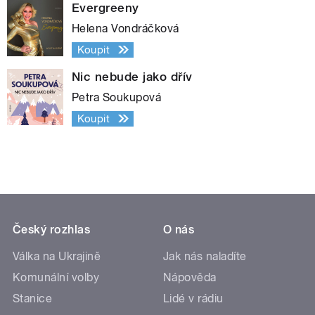
Evergreeny
Helena Vondráčková
Koupit
Nic nebude jako dřív
Petra Soukupová
Koupit
Český rozhlas
O nás
Válka na Ukrajině
Jak nás naladíte
Komunální volby
Nápověda
Stanice
Lidé v rádiu