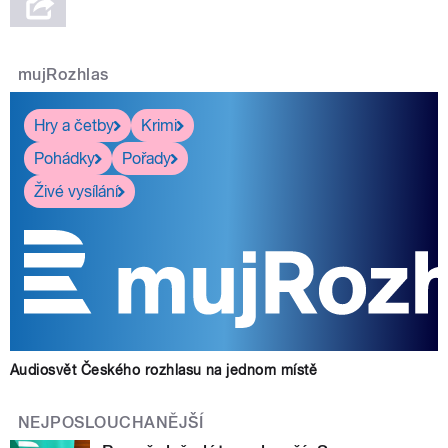
mujRozhlas
Hry a četby
Krimi
Pohádky
Pořady
Živé vysílání
Audiosvět Českého rozhlasu na jednom místě
NEJPOSLOUCHANĚJŠÍ