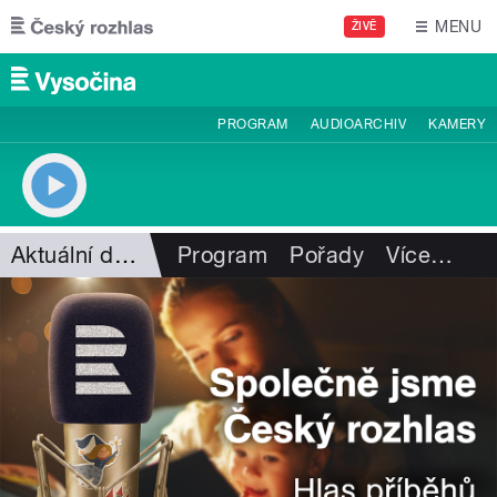
Přejít k hlavnímu obsahu
MENU
ŽIVĚ
PROGRAM
AUDIOARCHIV
KAMERY
Aktuální dění
Program
Pořady
Více
…