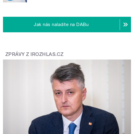
Jak nás naladíte na DABu
ZPRÁVY Z IROZHLAS.CZ