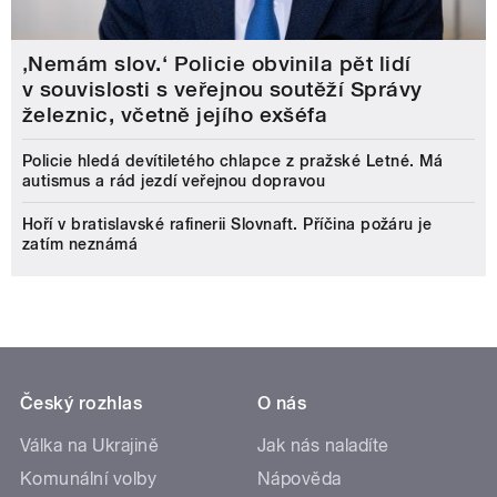
‚Nemám slov.‘ Policie obvinila pět lidí
v souvislosti s veřejnou soutěží Správy
železnic, včetně jejího exšéfa
Policie hledá devítiletého chlapce z pražské Letné. Má
autismus a rád jezdí veřejnou dopravou
Hoří v bratislavské rafinerii Slovnaft. Příčina požáru je
zatím neznámá
Český rozhlas
O nás
Válka na Ukrajině
Jak nás naladíte
Komunální volby
Nápověda