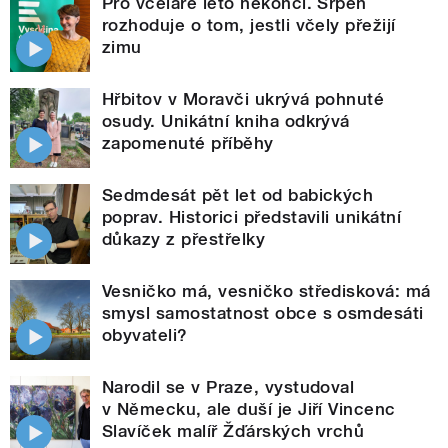
Pro včelaře léto nekončí. Srpen
rozhoduje o tom, jestli včely přežijí
zimu
Hřbitov v Moravči ukrývá pohnuté
osudy. Unikátní kniha odkrývá
zapomenuté příběhy
Sedmdesát pět let od babických
poprav. Historici představili unikátní
důkazy z přestřelky
Vesničko má, vesničko středisková: má
smysl samostatnost obce s osmdesáti
obyvateli?
Narodil se v Praze, vystudoval
v Německu, ale duší je Jiří Vincenc
Slavíček malíř Žďárských vrchů