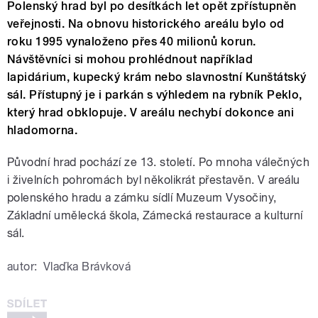
Polenský hrad byl po desítkách let opět zpřístupněn
veřejnosti. Na obnovu historického areálu bylo od
roku 1995 vynaloženo přes 40 milionů korun.
Návštěvníci si mohou prohlédnout například
lapidárium, kupecký krám nebo slavnostní Kunštátský
sál. Přístupný je i parkán s výhledem na rybník Peklo,
který hrad obklopuje. V areálu nechybí dokonce ani
hladomorna.
Původní hrad pochází ze 13. století. Po mnoha válečných
i živelních pohromách byl několikrát přestavěn. V areálu
polenského hradu a zámku sídlí Muzeum Vysočiny,
Základní umělecká škola, Zámecká restaurace a kulturní
sál.
autor:
Vlaďka Brávková