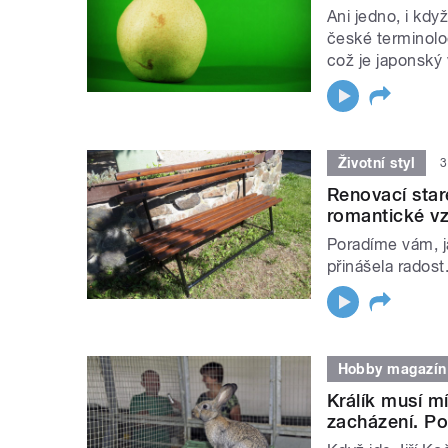
Ani jedno, i kdy
české terminolog
což je japonský 
Životní styl
3
Renovací staré
romantické v
Poradíme vám, j
přinášela radost
Hobby magazín
Králík musí mí
zacházení. P