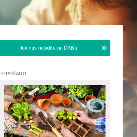
Jak nás naladíte na DABu
O POŘADU