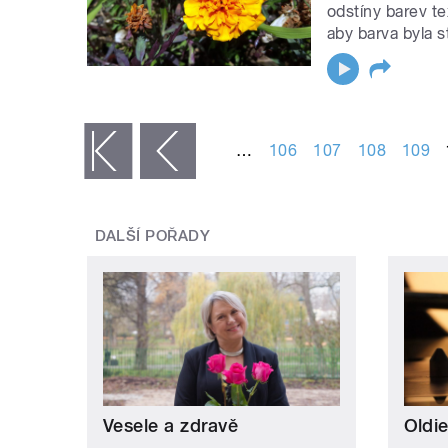
odstíny barev tex
aby barva byla s
STRÁNKY
…
106
107
108
109
« první
‹ předchozí
DALŠÍ POŘADY
Vesele a zdravě
Oldie