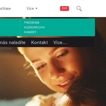
ozhlase
Více
ŽIVĚ
PROGRAM
AUDIOARCHIV
KAMERY
nás naladíte
Kontakt
Více
…