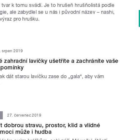
ž tvar k tomu svádí. Je to hrušeň hrušňolistá podle
ie, ale zabydlel se u nás i původní název – nashi,
výraz pro hrušku.
. srpen 2019
 zahradní lavičky ušetříte a zachráníte vaše
zpomínky
ak dát starou lavičku zase do „gala“, aby vám
.
27. červenec 2019
t dobrou stravu, prostor, klid a vlídné
omoci může i hudba