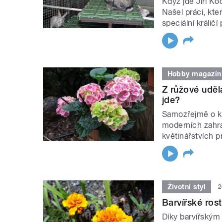
Když jde Jiří Ko
Našel práci, kte
speciální králič
Hobby magazín
Z růžové udělá
jde?
Samozřejmě o krá
moderních zahra
květinářstvích p
Životní styl
2
Barvířské ros
Díky barvířským 