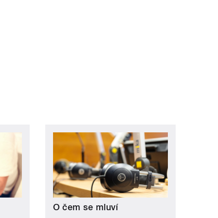
ní »
O čem se mluví