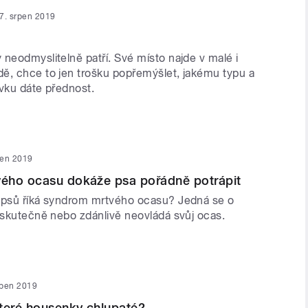
7. srpen 2019
neodmyslitelně patří. Své místo najde v malé i
ě, chce to jen trošku popřemýšlet, jakému typu a
rvku dáte přednost.
pen 2019
ého ocasu dokáže psa pořádně potrápit
 psů říká syndrom mrtvého ocasu? Jedná se o
s skutečně nebo zdánlivě neovládá svůj ocas.
rpen 2019
teré housenky chlupaté?