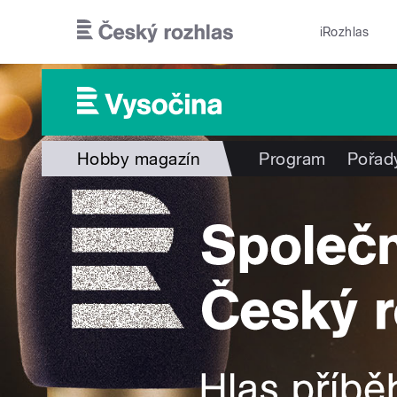
Přejít k hlavnímu obsahu
iRozhlas
Hobby magazín
Program
Pořad