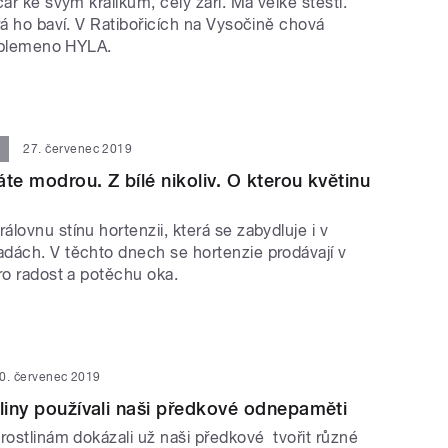
čár ke svým králíkům, celý září. Má velké štěstí.
rá ho baví. V Ratibořicích na Vysočině chová
í plemeno HYLA.
27. červenec 2019
te modrou. Z bílé nikoliv. O kterou květinu
lovnu stínu hortenzii, která se zabydluje i v
dách. V těchto dnech se hortenzie prodávají v
ro radost a potěchu oka.
0. červenec 2019
tliny používali naši předkové odnepaměti
rostlinám dokázali už naši předkové tvořit různé