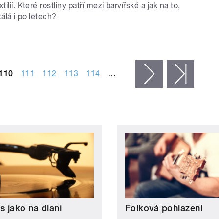
tilií. Které rostliny patří mezi barvířské a jak na to,
tálá i po letech?
110
111
112
113
114
…
následující ›
posled
s jako na dlani
Folková pohlazení