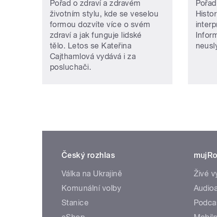
Pořad o zdraví a zdravém
Pořad
životním stylu, kde se veselou
Histor
formou dozvíte více o svém
inter
zdraví a jak funguje lidské
Infor
tělo. Letos se Kateřina
neusly
Cajthamlová vydává i za
posluchači.
Český rozhlas
mujRo
Válka na Ukrajině
Živé v
Komunální volby
Audioa
Stanice
Podca