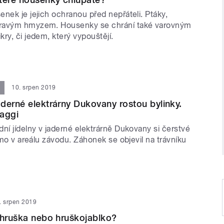
nek je jejich ochranou před nepřáteli. Ptáky,
ravým hmyzem. Housenky se chrání také varovným
ry, či jedem, který vypouštějí.
10. srpen 2019
derné elektrárny Dukovany rostou bylinky.
aggi
ní jídelny v jaderné elektrárně Dukovany si čerstvé
římo v areálu závodu. Záhonek se objevil na trávníku
. srpen 2019
ohruška nebo hruškojablko?