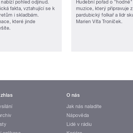
 nabízí pohled odjinud.
Hudební pořad o "hodné"
ická fakta, vztahující se k
muzice, který připravuje
pretům i skladbám.
pardubický folkař a lídr s
mace, které jinde
Marien Víťa Troníček.
šíte.
zhlas
O nás
ysílání
Jak nás naladíte
rchiv
Nápověda
sty
Lidé v rádiu