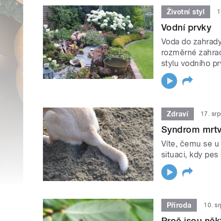
Životní styl
1
Vodní prvky
Voda do zahrady 
rozměrné zahrad
stylu vodního p
Zdraví
17. sr
Syndrom mrtv
Víte, čemu se u
situaci, kdy pe
Příroda
10. s
Proč jsou něk