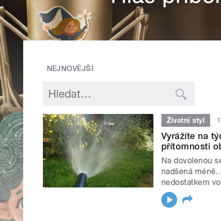
NEJNOVĚJŠÍ
Životní styl
1
Vyrážíte na t
přítomnosti o
Na dovolenou se
nadšená méně. 
nedostatkem vo