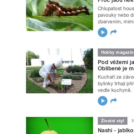
Chlupatost house
pavouky nebo d
zbarvením, mimik
Hobby magazín
Pod věžemi ja
Oblíbené je m
Kuchaři ze závod
bylinky trhají p
vedle kuchyně.
Životní styl
3
Nashi - jablk