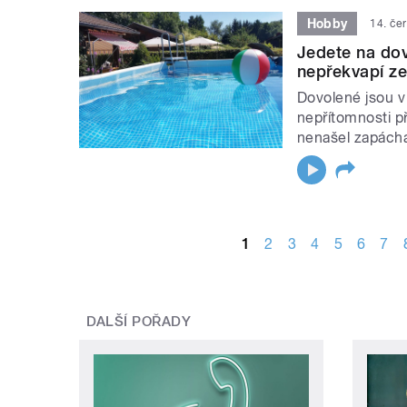
Hobby
14. če
Jedete na dov
nepřekvapí ze
Dovolené jsou v
nepřítomnosti př
nenašel zapácha
STRÁNKY
1
2
3
4
5
6
7
DALŠÍ POŘADY