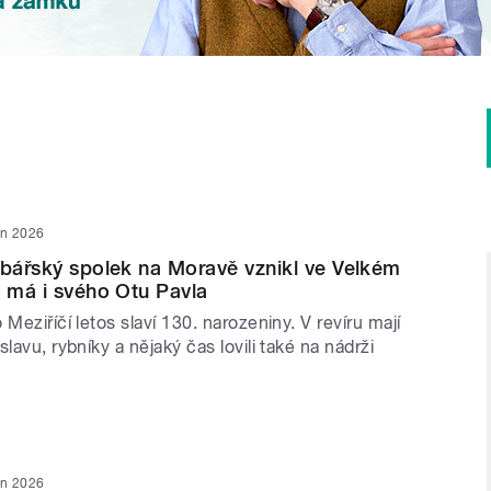
en 2026
ybářský spolek na Moravě vznikl ve Velkém
s má i svého Otu Pavla
 Meziříčí letos slaví 130. narozeniny. V revíru mají
lavu, rybníky a nějaký čas lovili také na nádrži
en 2026