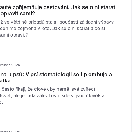
autě zpříjemňuje cestování. Jak se o ni starat
opravit sami?
ž ve většině případů stala i součástí základní výbavy
 oceníme zejména v létě. Jak se o ni starat a co si
mi opravit?
rvenec 2026
ena u psů: V psí stomatologii se i plombuje a
nátka
i často říkají, že člověk by neměl své zvířecí
vat, ale je řada záležitostí, kde si jsou člověk a
o.