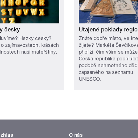
y česky
Utajené poklady regi
luvíme? Hezky česky?
Znáte dobře místo, ve kt
 o zajímavostech, krásách
žijete? Markéta Ševčíkov
dnostech naší mateřštiny.
přiblíží, čím vším se může
Česká republika pochlubit
podobě nehmotného dědi
zapsaného na seznamu
UNESCO.
zhlas
O nás