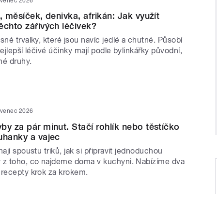
rvenec 2026
, měsíček, denivka, afrikán: Jak využít
ěchto zářivých léčivek?
sné trvalky, které jsou navíc jedlé a chutné. Působí
Nejlepší léčivé účinky mají podle bylinkářky původní,
ěné druhy.
rvenec 2026
by za pár minut. Stačí rohlík nebo těstíčko
uhanky a vajec
nají spoustu triků, jak si připravit jednoduchou
 z toho, co najdeme doma v kuchyni. Nabízíme dva
 recepty krok za krokem.