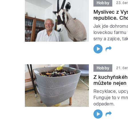
Hobby
23. če
Myslivec z Vy
republice. Ch
Jak jde dohroma
loveckou farmu v
srny a zajíce, ta
Hobby
21. če
Z kuchyňskéh
můžete nejen 
Recyklace, upcy
Funguje to v m
odpadem.