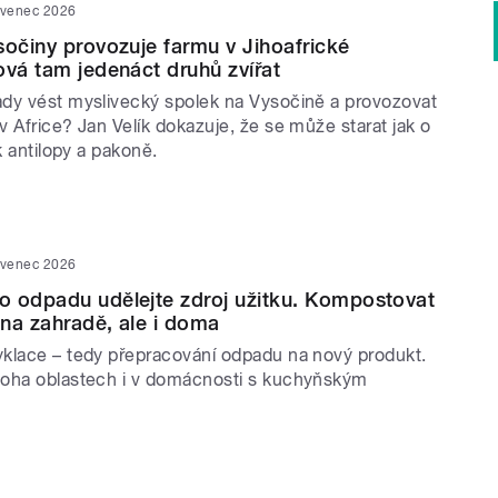
rvenec 2026
sočiny provozuje farmu v Jihoafrické
ová tam jedenáct druhů zvířat
dy vést myslivecký spolek na Vysočině a provozovat
 Africe? Jan Velík dokazuje, že se může starat jak o
k antilopy a pakoně.
rvenec 2026
o odpadu udělejte zdroj užitku. Kompostovat
na zahradě, ale i doma
klace – tedy přepracování odpadu na nový produkt.
noha oblastech i v domácnosti s kuchyňským