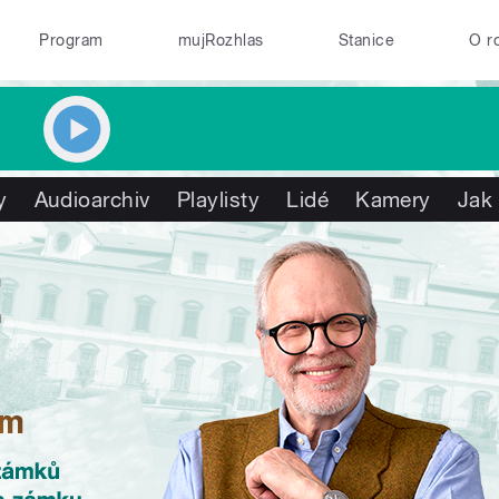
Program
mujRozhlas
Stanice
O r
y
Audioarchiv
Playlisty
Lidé
Kamery
Jak 