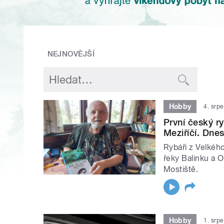
NEJNOVĚJŠÍ
Hobby
4. srp
První český r
Meziříčí. Dne
Rybáři z Velkého
řeky Balinku a Os
Mostiště.
Hobby
1. srp