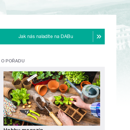
Jak nás naladíte na DABu
O POŘADU