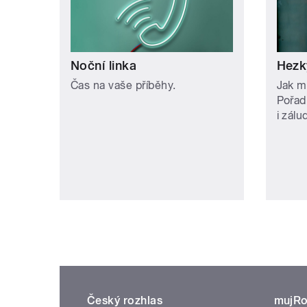
Noční linka
Hezk
Čas na vaše příběhy.
Jak m
Pořad
i zálu
Český rozhlas
mujRo