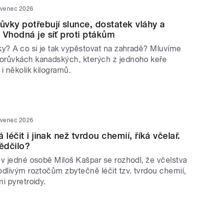
rvenec 2026
vky potřebují slunce, dostatek vláhy a
 Vhodná je síť proti ptákům
ky? A co si je tak vypěstovat na zahradě? Mluvíme
orůvkách kanadských, kterých z jednoho keře
i několik kilogramů.
rvenec 2026
 léčit i jinak než tvrdou chemií, říká včelař.
ědčilo?
 v jedné osobě Miloš Kašpar se rozhodl, že včelstva
odlivým roztočům zbytečně léčit tzv. tvrdou chemií,
i pyretroidy.