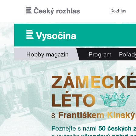
Přejít k hlavnímu obsahu
iRozhlas
Hobby magazín
Program
Pořad