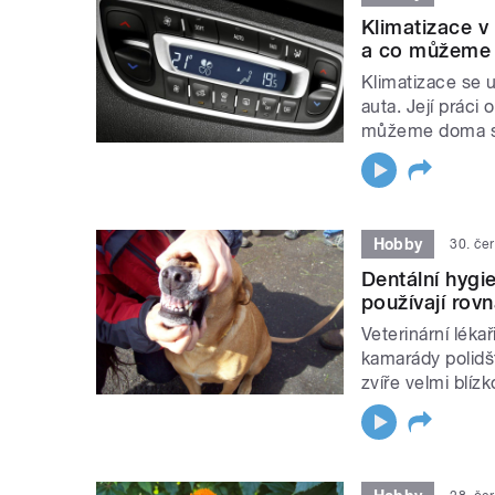
Klimatizace v 
a co můžeme 
Klimatizace se u
auta. Její práci
můžeme doma sa
Hobby
30. če
Dentální hygi
používají rov
Veterinární lékař
kamarády polidšťo
zvíře velmi blízk