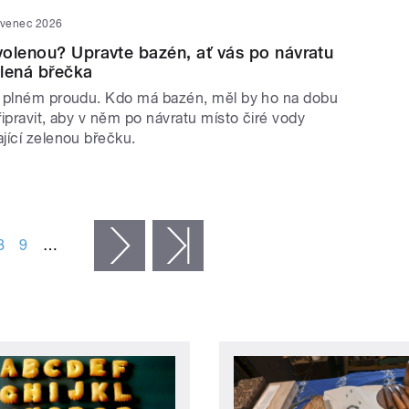
rvenec 2026
olenou? Upravte bazén, ať vás po návratu
lená břečka
 plném proudu. Kdo má bazén, měl by ho na dobu
ipravit, aby v něm po návratu místo čiré vody
jící zelenou břečku.
8
9
…
následující ›
poslední »