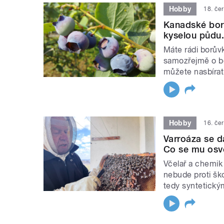
Hobby
18. če
Kanadské borů
kyselou půdu.
Máte rádi borův
samozřejmě o b
můžete nasbírat 
Hobby
16. če
Varroáza se dá
Co se mu osv
Včelař a chemik
nebude proti šk
tedy syntetickým