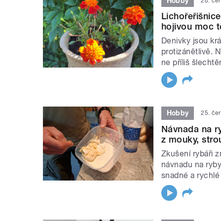
Hobby
28. če
Lichořeřišnice
hojivou moc t
Denivky jsou krá
protizánětlivě. 
ne příliš šlecht
Hobby
25. če
Návnada na ry
z mouky, stro
Zkušení rybáři z
návnadu na ryby
snadné a rychlé