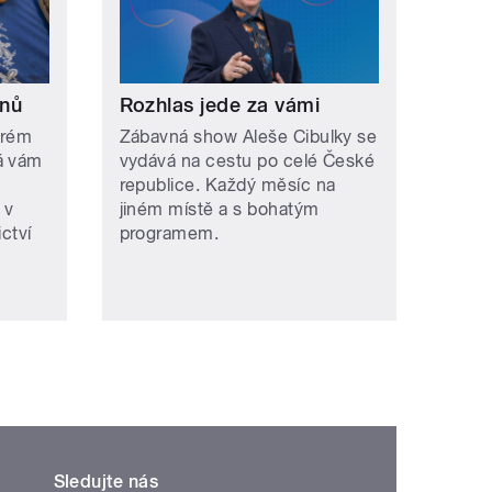
onů
Rozhlas jede za vámi
erém
Zábavná show Aleše Cibulky se
á vám
vydává na cestu po celé České
republice. Každý měsíc na
 v
jiném místě a s bohatým
ctví
programem.
Sledujte nás