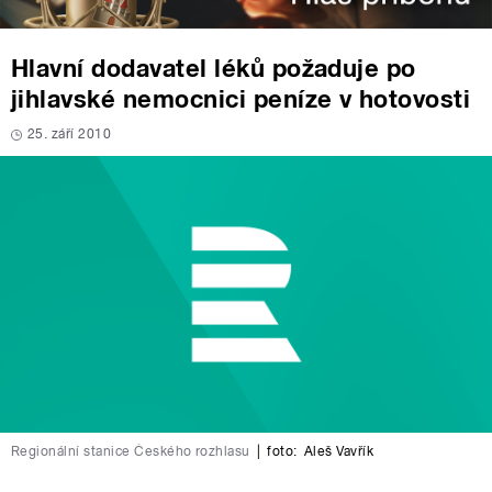
Hlavní dodavatel léků požaduje po
jihlavské nemocnici peníze v hotovosti
25. září 2010
Regionální stanice Českého rozhlasu
|
foto:
Aleš Vavřík