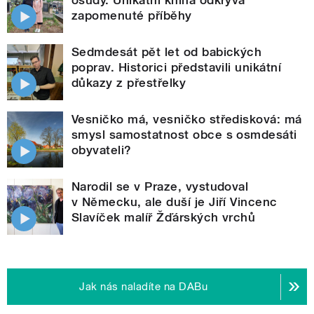
osudy. Unikátní kniha odkrývá
zapomenuté příběhy
Sedmdesát pět let od babických
poprav. Historici představili unikátní
důkazy z přestřelky
Vesničko má, vesničko středisková: má
smysl samostatnost obce s osmdesáti
obyvateli?
Narodil se v Praze, vystudoval
v Německu, ale duší je Jiří Vincenc
Slavíček malíř Žďárských vrchů
Jak nás naladíte na DABu