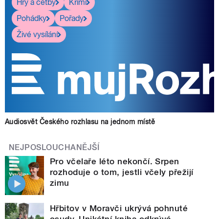
Hry a četby
Krimi
Pohádky
Pořady
Živé vysílání
Audiosvět Českého rozhlasu na jednom místě
NEJPOSLOUCHANĚJŠÍ
Pro včelaře léto nekončí. Srpen
rozhoduje o tom, jestli včely přežijí
zimu
Hřbitov v Moravči ukrývá pohnuté