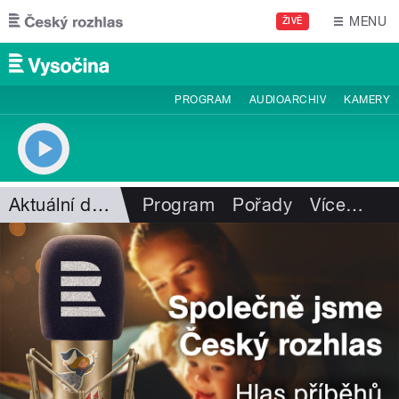
Přejít k hlavnímu obsahu
MENU
ŽIVĚ
PROGRAM
AUDIOARCHIV
KAMERY
Aktuální dění
Program
Pořady
Více
…