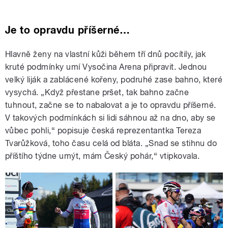
Je to opravdu příšerné…
Hlavně ženy na vlastní kůži během tří dnů pocítily, jak
kruté podmínky umí Vysočina Arena připravit. Jednou
velký liják a zablácené kořeny, podruhé zase bahno, které
vysychá. „Když přestane pršet, tak bahno začne
tuhnout, začne se to nabalovat a je to opravdu příšerné.
V takových podmínkách si lidi sáhnou až na dno, aby se
vůbec pohli,“ popisuje česká reprezentantka Tereza
Tvarůžková, toho času celá od bláta. „Snad se stihnu do
příštího týdne umýt, mám Český pohár,“ vtipkovala.