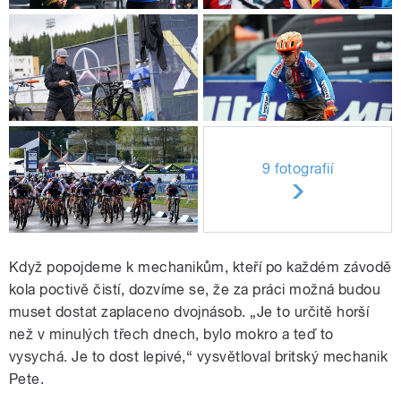
9 fotografií
Když popojdeme k mechanikům, kteří po každém závodě
kola poctivě čistí, dozvíme se, že za práci možná budou
muset dostat zaplaceno dvojnásob. „Je to určitě horší
než v minulých třech dnech, bylo mokro a teď to
vysychá. Je to dost lepivé,“ vysvětloval britský mechanik
Pete.