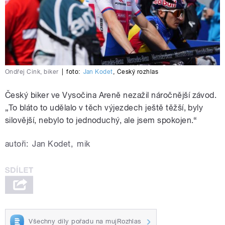
Ondřej Cink, biker
|
foto:
Jan Kodet
,
Český rozhlas
Český biker ve Vysočina Areně nezažil náročnější závod.
„To bláto to udělalo v těch výjezdech ještě těžší, byly
silovější, nebylo to jednoduchý, ale jsem spokojen.“
autoři:
Jan Kodet
,
mik
Všechny díly pořadu na mujRozhlas