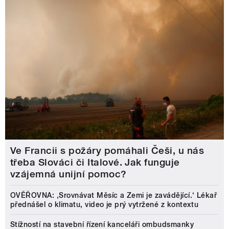
Ve Francii s požáry pomáhali Češi, u nás
třeba Slováci či Italové. Jak funguje
vzájemná unijní pomoc?
OVĚŘOVNA: ‚Srovnávat Měsíc a Zemi je zavádějící.‘ Lékař
přednášel o klimatu, video je prý vytržené z kontextu
Stížností na stavební řízení kanceláři ombudsmanky