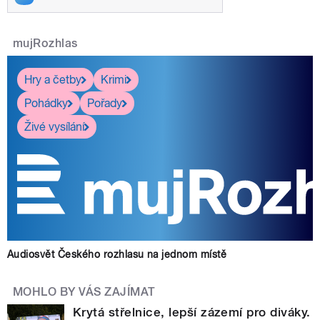
mujRozhlas
Hry a četby
Krimi
Pohádky
Pořady
Živé vysílání
Audiosvět Českého rozhlasu na jednom místě
MOHLO BY VÁS ZAJÍMAT
Krytá střelnice, lepší zázemí pro diváky.