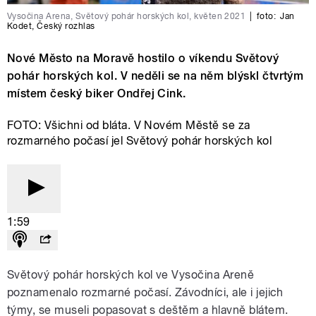
Vysočina Arena, Světový pohár horských kol, květen 2021
|
foto:
Jan
Kodet
,
Český rozhlas
Nové Město na Moravě hostilo o víkendu Světový
pohár horských kol. V neděli se na něm blýskl čtvrtým
místem český biker Ondřej Cink.
FOTO: Všichni od bláta. V Novém Městě se za
rozmarného počasí jel Světový pohár horských kol
1:59
Světový pohár horských kol ve Vysočina Areně
poznamenalo rozmarné počasí. Závodníci, ale i jejich
týmy, se museli popasovat s deštěm a hlavně blátem.