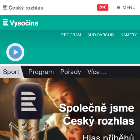
Přejít k hlavnímu obsahu
MENU
ŽIVĚ
PROGRAM
AUDIOARCHIV
KAMERY
Sport
Program
Pořady
Více
…