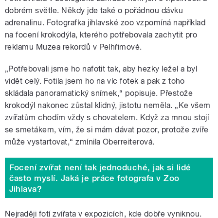
dobrém světle. Někdy jde také o pořádnou dávku
adrenalinu. Fotografka jihlavské zoo vzpomíná například
na focení krokodýla, kterého potřebovala zachytit pro
reklamu Muzea rekordů v Pelhřimově.
„Potřebovali jsme ho nafotit tak, aby hezky ležel a byl
vidět celý. Fotila jsem ho na víc fotek a pak z toho
skládala panoramatický snímek,“ popisuje. Přestože
krokodýl nakonec zůstal klidný, jistotu neměla. „Ke všem
zvířatům chodím vždy s chovatelem. Když za mnou stojí
se smetákem, vím, že si mám dávat pozor, protože zvíře
může vystartovat,“ zmínila Oberreiterová.
Focení zvířat není tak jednoduché, jak si lidé
často myslí. Jaká je práce fotografa v Zoo
Jihlava?
Nejraději fotí zvířata v expozicích, kde dobře vyniknou.