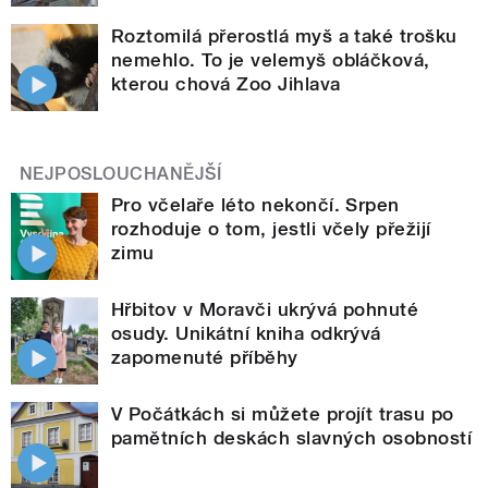
Roztomilá přerostlá myš a také trošku
nemehlo. To je velemyš obláčková,
kterou chová Zoo Jihlava
NEJPOSLOUCHANĚJŠÍ
Pro včelaře léto nekončí. Srpen
rozhoduje o tom, jestli včely přežijí
zimu
Hřbitov v Moravči ukrývá pohnuté
osudy. Unikátní kniha odkrývá
zapomenuté příběhy
V Počátkách si můžete projít trasu po
pamětních deskách slavných osobností