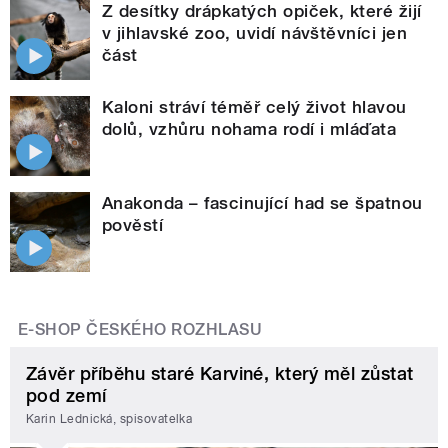
Z desítky drápkatých opiček, které žijí
v jihlavské zoo, uvidí návštěvníci jen
část
Kaloni stráví téměř celý život hlavou
dolů, vzhůru nohama rodí i mláďata
Anakonda – fascinující had se špatnou
pověstí
E-SHOP ČESKÉHO ROZHLASU
Závěr příběhu staré Karviné, který měl zůstat
pod zemí
Karin Lednická, spisovatelka