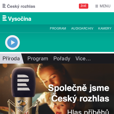
Přejít k hlavnímu obsahu
MENU
ŽIVĚ
PROGRAM
AUDIOARCHIV
KAMERY
Příroda
Program
Pořady
Více
…