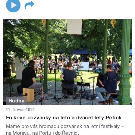
Hudba
11. červen 2019
Folkové pozvánky na léto a dvacetiletý Pětník
Máme pro vás hromadu pozvánek na letní festivaly –
na Moravu, na Portu i do Řevnic.