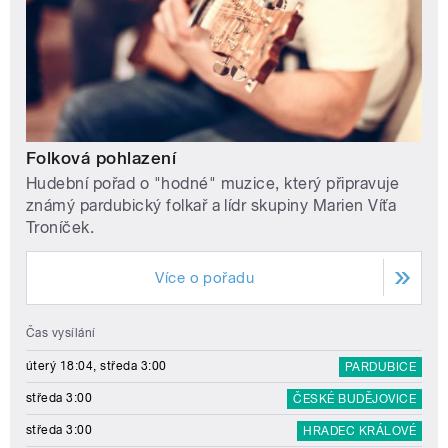
Folková pohlazení
Hudební pořad o "hodné" muzice, který připravuje
známý pardubický folkař a lídr skupiny Marien Víťa
Troníček.
Více o pořadu
Čas vysílání
úterý 18:04, středa 3:00
PARDUBICE
středa 3:00
ČESKÉ BUDĚJOVICE
středa 3:00
HRADEC KRÁLOVÉ