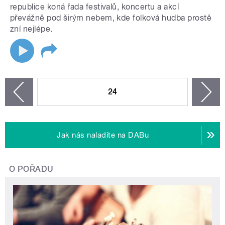
republice koná řada festivalů, koncertu a akcí
převážně pod širým nebem, kde folková hudba prostě
zní nejlépe.
STRÁNKY
24
n
zí
Jak nás naladíte na DABu
O POŘADU