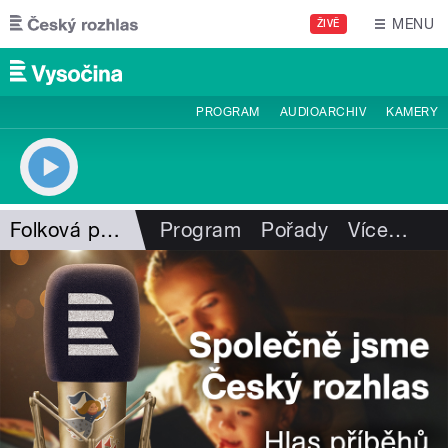
Přejít k hlavnímu obsahu
MENU
ŽIVĚ
PROGRAM
AUDIOARCHIV
KAMERY
Folková pohlazení
Program
Pořady
Více
…