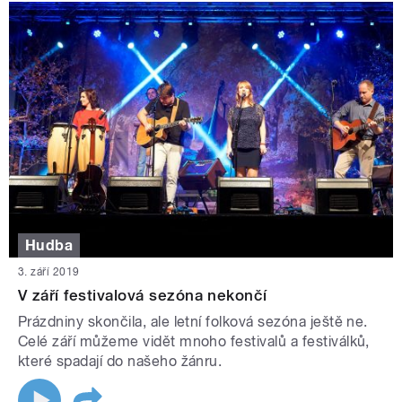
Hudba
3. září 2019
V září festivalová sezóna nekončí
Prázdniny skončila, ale letní folková sezóna ještě ne.
Celé září můžeme vidět mnoho festivalů a festiválků,
které spadají do našeho žánru.