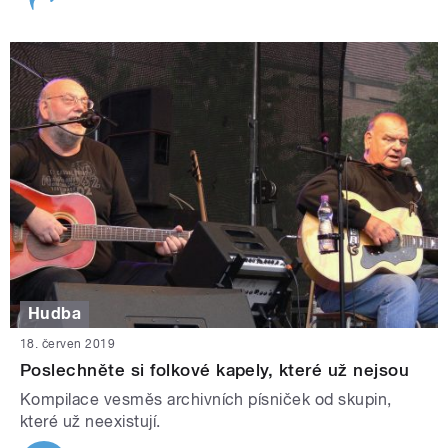
Hudba
18. červen 2019
Poslechněte si folkové kapely, které už nejsou
Kompilace vesměs archivních písniček od skupin,
které už neexistují.