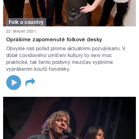
Folk a country
23. březen 2021
Oprášíme zapomenuté folkové desky
Obvykle náš pořad plníme aktuálními pozvánkami. V
době covidového umlčení kultury to není moc
praktické, tak tento podivný mezičas vyplníme
vyprášením koutů fonotéky.