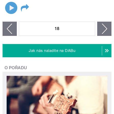
STRÁNKY
18
n
zí
Jak nás naladíte na DABu
O POŘADU