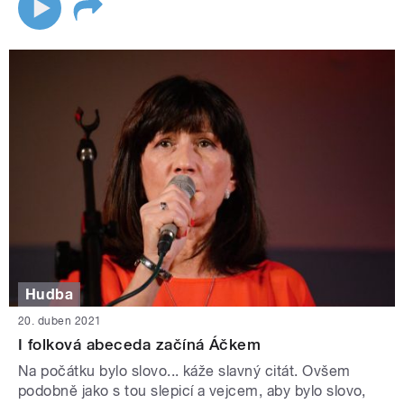
Hudba
20. duben 2021
I folková abeceda začíná Áčkem
Na počátku bylo slovo... káže slavný citát. Ovšem
podobně jako s tou slepicí a vejcem, aby bylo slovo,