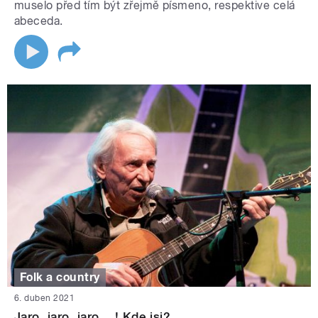
muselo před tím být zřejmě písmeno, respektive celá
abeceda.
Folk a country
6. duben 2021
Jaro, jaro, jaro....! Kde jsi?