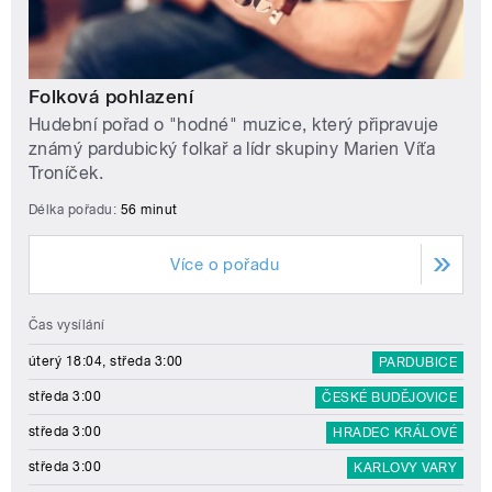
Folková pohlazení
Hudební pořad o "hodné" muzice, který připravuje
známý pardubický folkař a lídr skupiny Marien Víťa
Troníček.
Délka pořadu:
56 minut
Více o pořadu
Čas vysílání
úterý 18:04, středa 3:00
PARDUBICE
středa 3:00
ČESKÉ BUDĚJOVICE
středa 3:00
HRADEC KRÁLOVÉ
středa 3:00
KARLOVY VARY