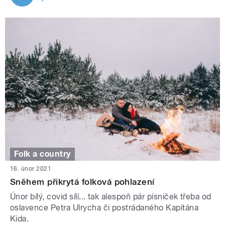
Folk a country
16. únor 2021
Sněhem přikrytá folková pohlazení
Únor bílý, covid sílí... tak alespoň pár písniček třeba od
oslavence Petra Ulrycha či postrádaného Kapitána
Kida.