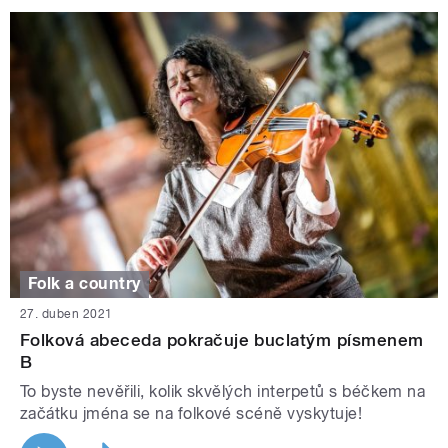
Folk a country
27. duben 2021
Folková abeceda pokračuje buclatým písmenem
B
To byste nevěřili, kolik skvělých interpetů s béčkem na
začátku jména se na folkové scéně vyskytuje!