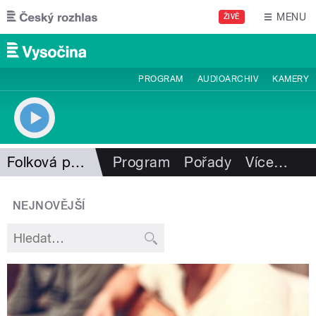
Přejít k hlavnímu obsahu
MENU
ŽIVĚ
PROGRAM
AUDIOARCHIV
KAMERY
Folková pohlazení
Program
Pořady
Více
…
NEJNOVĚJŠÍ