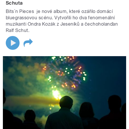
Schuta
Bits´n Pieces je nové album, které ozářilo domácí
bluegrassovou scénu. Vytvořili ho dva fenomenální
muzikanti Ondra Kozák z Jeseníků a čechoholanďan
Ralf Schut.