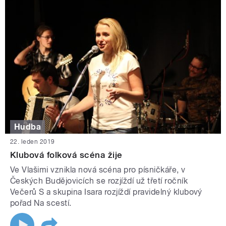
Hudba
22. leden 2019
Klubová folková scéna žije
Ve Vlašimi vznikla nová scéna pro písničkáře, v
Českých Budějovicích se rozjíždí už třetí ročník
Večerů S a skupina Isara rozjíždí pravidelný klubový
pořad Na scestí.