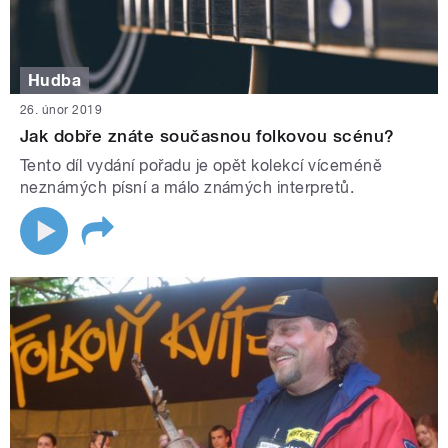
Hudba
26. únor 2019
Jak dobře znáte současnou folkovou scénu?
Tento díl vydání pořadu je opět kolekcí víceméně
neznámých písní a málo známých interpretů.