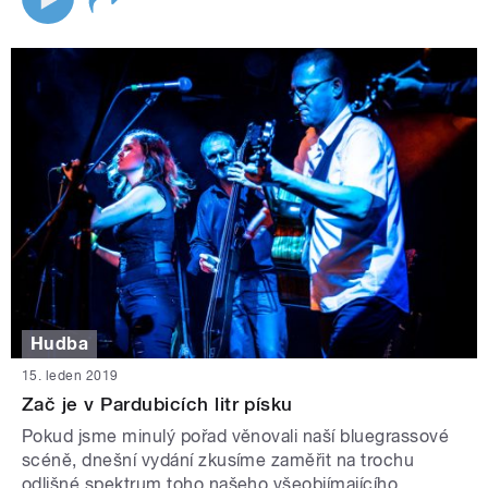
Hudba
15. leden 2019
Zač je v Pardubicích litr písku
Pokud jsme minulý pořad věnovali naší bluegrassové
scéně, dnešní vydání zkusíme zaměřit na trochu
odlišné spektrum toho našeho všeobjímajícího