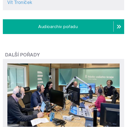
Vít Troníček
Audioarchiv pořadu
DALŠÍ POŘADY