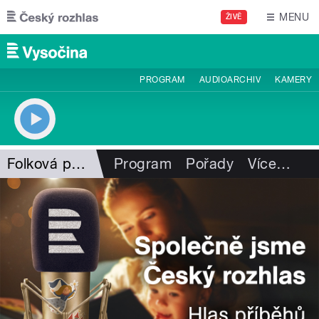
Přejít k hlavnímu obsahu
MENU
ŽIVĚ
PROGRAM
AUDIOARCHIV
KAMERY
Folková pohlazení
Program
Pořady
Více
…