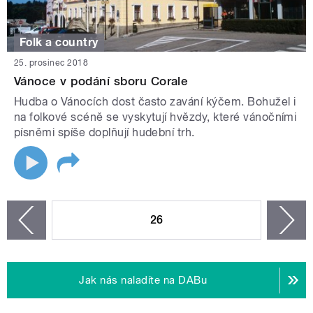
Folk a country
25. prosinec 2018
Vánoce v podání sboru Corale
Hudba o Vánocích dost často zavání kýčem. Bohužel i
na folkové scéně se vyskytují hvězdy, které vánočními
písněmi spíše doplňují hudební trh.
STRÁNKY
26
n
zí
Jak nás naladíte na DABu