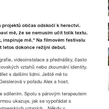
h projektů občas odskočí k herectví.
aví mě, že se nemusím učit tolik textu.
, inspiruje mě.“ Na filmovém festivalu
 letos dokonce režijní debut.
ografie, videoinstalace a přednášky, často
čovských vztahů nebo zkoumání identity.
ílet s dalšími lidmi. Ještě mě to
Geislerová v pořadu Alex a host.
ie sdílením. Spolu s párovým terapeutem
mou ukazuje, jak se vypořádat s
rtnerských vztazích. „Někdy v