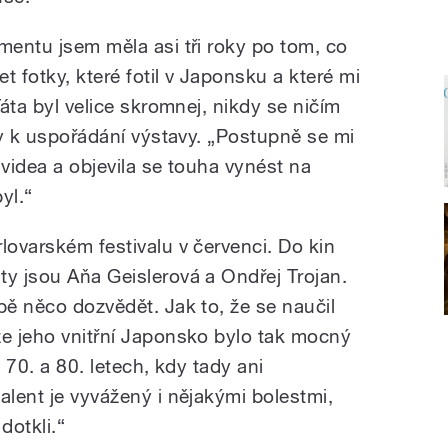
mentu jsem měla asi tři roky po tom, co
et fotky, které fotil v Japonsku a které mi
Táta byl velice skromnej, nikdy se ničím
aly k uspořádání výstavy. „Postupně se mi
 videa a objevila se touha vynést na
yl.“
lovarském festivalu v červenci. Do kin
ty jsou Aňa Geislerová a Ondřej Trojan.
bě něco dozvědět. Jak to, že se naučil
že jeho vnitřní Japonsko bylo tak mocný
v 70. a 80. letech, kdy tady ani
alent je vyvážený i nějakými bolestmi,
dotkli.“