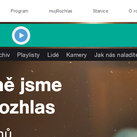
Program
mujRozhlas
Stanice
O r
chiv
Playlisty
Lidé
Kamery
Jak nás naladít