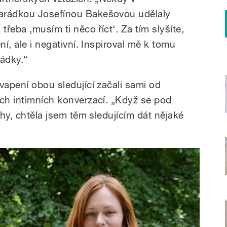
arádkou Josefínou Bakešovou udělaly
třeba ‚musím ti něco říct‘. Za tím slyšíte,
ní, ale i negativní. Inspiroval mě k tomu
ádky.“
vapení obou sledující začali sami od
ých intimních konverzací. „Když se pod
ahy, chtěla jsem těm sledujícím dát nějaké