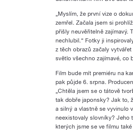
„Myslím, že první vize o doku
zemřel. Začala jsem si prohlíž
přišly neuvěřitelně zajímavý. 
nechlubil.“ Fotky ji inspirov
z těch obrazů začaly vytvářet
světlo všechno zajímavé, co b
Film bude mít premiéru na kar
pak půjde 6. srpna. Producen
„Chtěla jsem se o tátově tvor
tak dobře japonsky? Jak to, 
a silný a vlastně se vyvinulo 
neexistovaly slovníky? Jeho t
kterých jsme se ve filmu také 