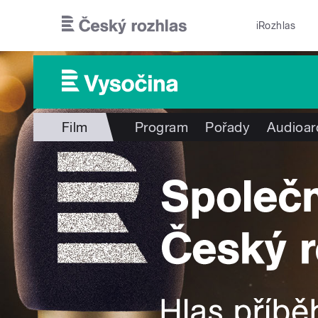
Přejít k hlavnímu obsahu
iRozhlas
Film
Program
Pořady
Audioar