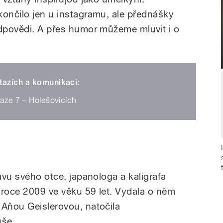
končilo jen u instagramu, ale přednášky
odpovědi. A přes humor můžeme mluvit i o
ztazích a komunikaci:
raze 7 – Holešovicích
tavu svého otce, japanologa a kaligrafa
v roce 2009 ve věku 59 let. Vydala o něm
 Aňou Geislerovou, natočila
uše.