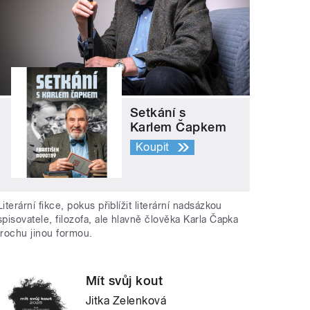
Setkání s
Karlem Čapkem
Koupit
Literární fikce, pokus přiblížit literární nadsázkou
spisovatele, filozofa, ale hlavně člověka Karla Čapka
trochu jinou formou.
Mít svůj kout
Jitka Zelenková