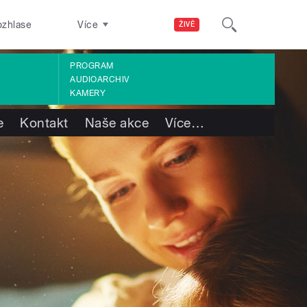
ozhlase
Více
ŽIVĚ
PROGRAM
AUDIOARCHIV
KAMERY
e
Kontakt
Naše akce
Více
…