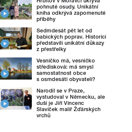
Hřbitov v Moravči ukrývá
pohnuté osudy. Unikátní
kniha odkrývá zapomenuté
příběhy
Sedmdesát pět let od
babických poprav. Historici
představili unikátní důkazy
z přestřelky
Vesničko má, vesničko
středisková: má smysl
samostatnost obce
s osmdesáti obyvateli?
Narodil se v Praze,
vystudoval v Německu, ale
duší je Jiří Vincenc
Slavíček malíř Žďárských
vrchů