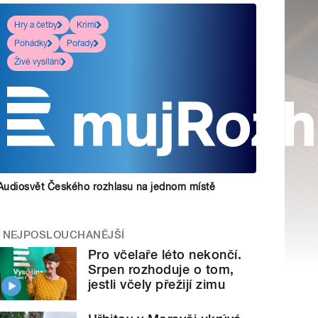
Hry a četby
Krimi
Pohádky
Pořady
Živé vysílání
Audiosvět Českého rozhlasu na jednom místě
NEJPOSLOUCHANĚJŠÍ
Pro včelaře léto nekončí.
Srpen rozhoduje o tom,
jestli včely přežijí zimu