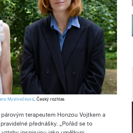
ana Myslivečková
,
Český rozhlas
s párovým terapeutem Honzou Vojtkem a
 pravidelné přednášky. „Pořád se to
ě vztahy inspirujou jako umělkyni.