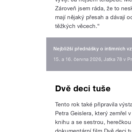
Zároveň jsem ráda, že to nes
mají nějaký přesah a dávají 
těžkých věcech.“
Nejbližší přednášky o intimních v
15. a 16. června 2026, Jatka 78 v P
Dvě deci tuše
Tento rok také připravila výs
Petra Geislera, který zemřel 
knihu a se sestrou, herečkou
dokumentární film Dvě deci t