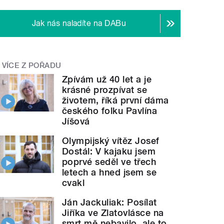
Jak nás naladíte na DABu
VÍCE Z POŘADU
Zpívám už 40 let a je
krásné prozpívat se
životem, říká první dáma
českého folku Pavlína
Jíšová
Olympijský vítěz Josef
Dostál: V kajaku jsem
poprvé seděl ve třech
letech a hned jsem se
cvakl
Ján Jackuliak: Posílat
Jiříka ve Zlatovlásce na
smrt mě nebavilo, ale to