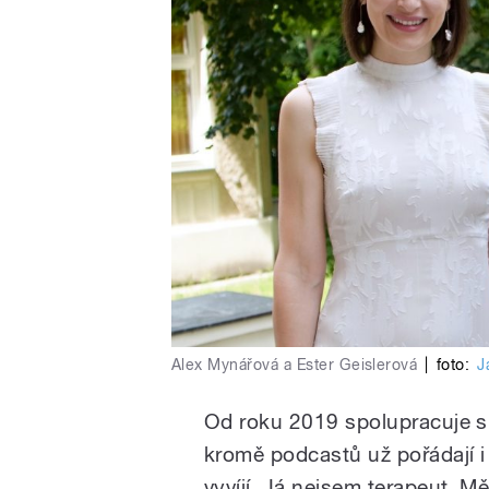
Alex Mynářová a Ester Geislerová
|
foto:
J
Od roku 2019 spolupracuje 
kromě podcastů už pořádají i
vyvíjí. Já nejsem terapeut. M