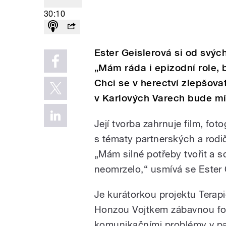
30:10
Ester Geislerová si od svýc
„Mám ráda i epizodní role, b
Chci se v herectví zlepšovat
v Karlových Varech bude mít
Její tvorba zahrnuje film, fot
s tématy partnerských a rodi
„Mám silné potřeby tvořit a sd
neomrzelo,“ usmívá se Ester 
Je kurátorkou projektu Terap
Honzou Vojtkem zábavnou for
komunikačními problémy v pa