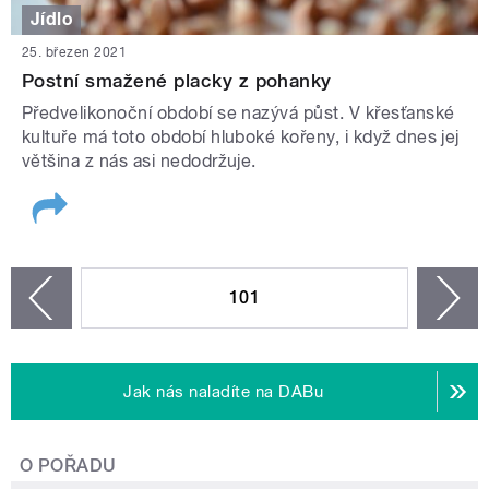
Jídlo
25. březen 2021
Postní smažené placky z pohanky
Předvelikonoční období se nazývá půst. V křesťanské
kultuře má toto období hluboké kořeny, i když dnes jej
většina z nás asi nedodržuje.
STRÁNKY
101
n
zí
Jak nás naladíte na DABu
O POŘADU