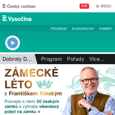
Přejít k hlavnímu obsahu
MENU
ŽIVĚ
PROGRAM
AUDIOARCHIV
KAMERY
Dobroty Dáši Kubíkové
Program
Pořady
Více
…