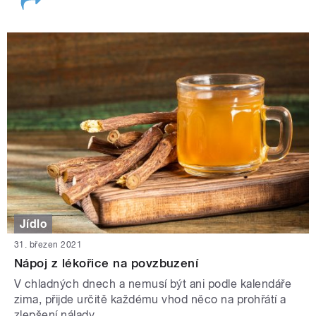
Jídlo
31. březen 2021
Nápoj z lékořice na povzbuzení
V chladných dnech a nemusí být ani podle kalendáře
zima, přijde určitě každému vhod něco na prohřátí a
zlepšení nálady.