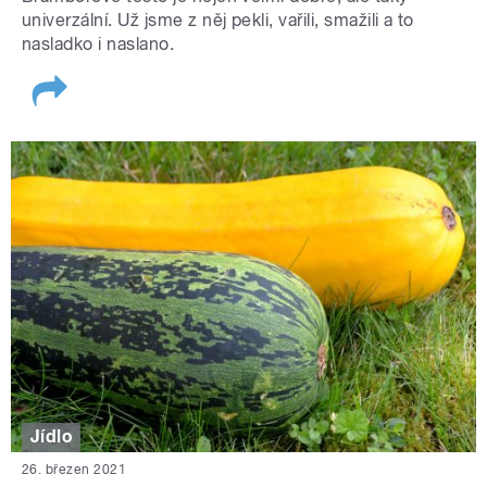
univerzální. Už jsme z něj pekli, vařili, smažili a to
nasladko i naslano.
Jídlo
26. březen 2021