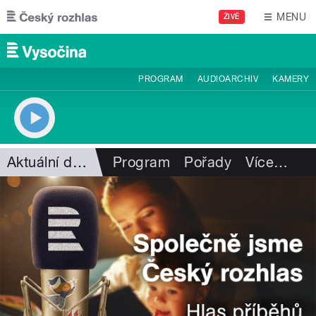
Přejít k hlavnímu obsahu
MENU
ŽIVĚ
PROGRAM
AUDIOARCHIV
KAMERY
Aktuální dění
Program
Pořady
Více
…