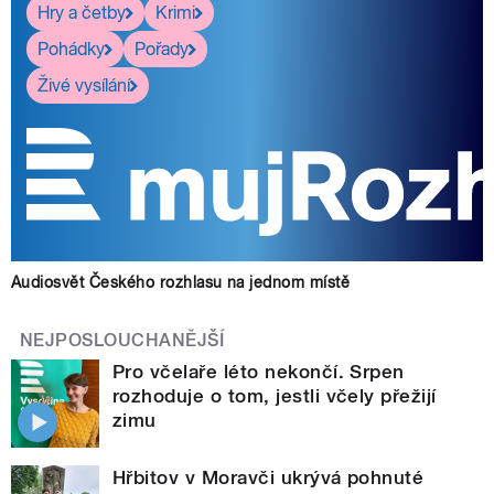
Hry a četby
Krimi
Pohádky
Pořady
Živé vysílání
Audiosvět Českého rozhlasu na jednom místě
NEJPOSLOUCHANĚJŠÍ
Pro včelaře léto nekončí. Srpen
rozhoduje o tom, jestli včely přežijí
zimu
Hřbitov v Moravči ukrývá pohnuté