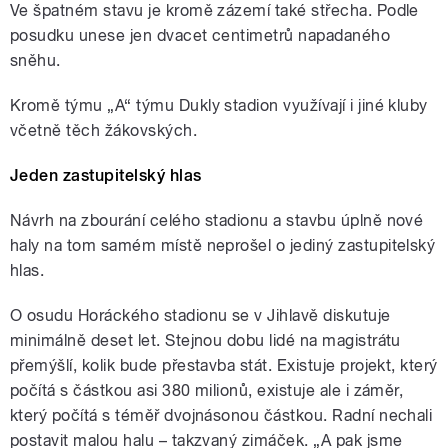
Ve špatném stavu je kromě zázemí také střecha. Podle
posudku unese jen dvacet centimetrů napadaného
sněhu.
Kromě týmu „A“ týmu Dukly stadion využívají i jiné kluby
včetně těch žákovských.
Jeden zastupitelský hlas
Návrh na zbourání celého stadionu a stavbu úplně nové
haly na tom samém místě neprošel o jediný zastupitelský
hlas.
O osudu Horáckého stadionu se v Jihlavě diskutuje
minimálně deset let. Stejnou dobu lidé na magistrátu
přemýšlí, kolik bude přestavba stát. Existuje projekt, který
počítá s částkou asi 380 milionů, existuje ale i záměr,
který počítá s téměř dvojnásonou částkou. Radní nechali
postavit malou halu – takzvaný zimáček. „A pak jsme