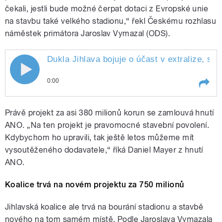
čekali, jestli bude možné čerpat dotaci z Evropské unie
na stavbu také velkého stadionu,“ řekl Českému rozhlasu
náměstek primátora Jaroslav Vymazal (ODS).
Dukla Jihlava bojuje o účast v extralize, so
0:00
Play /
Narovinu
Dukla Jihlava bojuje o účast v
Právě projekt za asi 380 milionů korun se zamlouvá hnutí
extralize, současně ale neví, kde
by ji případně hrála. 60 let starý
ANO. „Na ten projekt je pravomocné stavební povolení.
Horácký zimní stadion je už
Kdybychom ho upravili, tak ještě letos můžeme mít
nevyhovující a zastupitelé na
vysoutěženého dodavatele,“ říká Daniel Mayer z hnutí
magistrátu nejsou jednotní v
otázce stavby nové haly. Téma
ANO.
pořadu
Koalice trvá na novém projektu za 750 milionů
pause
Jihlavská koalice ale trvá na bourání stadionu a stavbě
nového na tom samém místě. Podle Jaroslava Vymazala