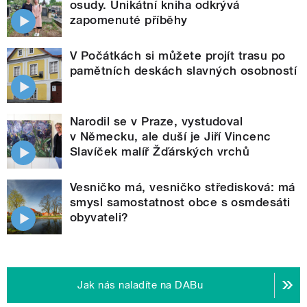
osudy. Unikátní kniha odkrývá
zapomenuté příběhy
V Počátkách si můžete projít trasu po
pamětních deskách slavných osobností
Narodil se v Praze, vystudoval
v Německu, ale duší je Jiří Vincenc
Slavíček malíř Žďárských vrchů
Vesničko má, vesničko středisková: má
smysl samostatnost obce s osmdesáti
obyvateli?
Jak nás naladíte na DABu