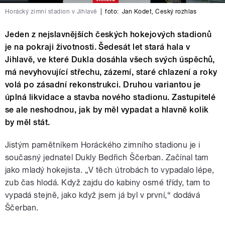
Horácký zimní stadion v Jihlavě
|
foto:
Jan Kodet
,
Český rozhlas
Jeden z nejslavnějších českých hokejových stadionů
je na pokraji životnosti. Šedesát let stará hala v
Jihlavě, ve které Dukla dosáhla všech svých úspěchů,
má nevyhovující střechu, zázemí, staré chlazení a roky
volá po zásadní rekonstrukci. Druhou variantou je
úplná likvidace a stavba nového stadionu. Zastupitelé
se ale neshodnou, jak by měl vypadat a hlavně kolik
by měl stát.
Jistým pamětníkem Horáckého zimního stadionu je i
současný jednatel Dukly Bedřich Ščerban. Začínal tam
jako mladý hokejista. „V těch útrobách to vypadalo lépe,
zub čas hlodá. Když zajdu do kabiny osmé třídy, tam to
vypadá stejně, jako když jsem já byl v první,“ dodává
Ščerban.