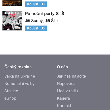
Koupit
Půlnoční párty S+Š
Jiří Suchý, Jiří Šlitr
Koupit
Český rozhlas
O nás
Válka na Ukrajině
Jak nás naladíte
Komunální volby
Nápověda
Stanice
Lidé v rádiu
eShop
Kariéra
Kontakt