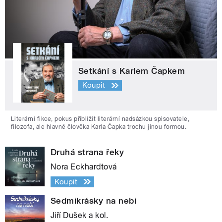
Setkání s Karlem Čapkem
Koupit
Literární fikce, pokus přiblížit literární nadsázkou spisovatele,
filozofa, ale hlavně člověka Karla Čapka trochu jinou formou.
Druhá strana řeky
Nora Eckhardtová
Koupit
Sedmikrásky na nebi
Jiří Dušek a kol.