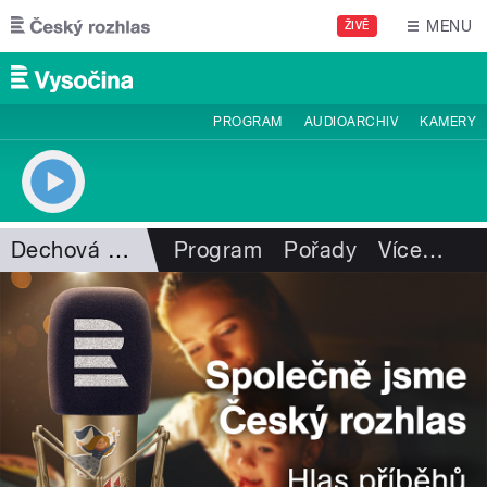
Přejít k hlavnímu obsahu
MENU
ŽIVĚ
PROGRAM
AUDIOARCHIV
KAMERY
Dechová hudba
Program
Pořady
Více
…