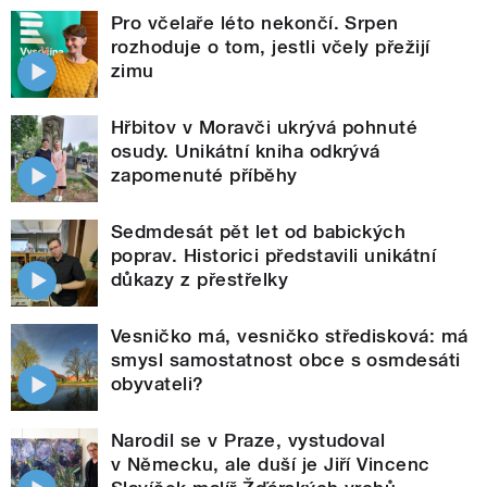
Pro včelaře léto nekončí. Srpen
rozhoduje o tom, jestli včely přežijí
zimu
Hřbitov v Moravči ukrývá pohnuté
osudy. Unikátní kniha odkrývá
zapomenuté příběhy
Sedmdesát pět let od babických
poprav. Historici představili unikátní
důkazy z přestřelky
Vesničko má, vesničko středisková: má
smysl samostatnost obce s osmdesáti
obyvateli?
Narodil se v Praze, vystudoval
v Německu, ale duší je Jiří Vincenc