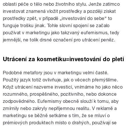
oblasti péče o tělo nebo životního stylu. Jenže zatímco
investovat znamená vložit prostředky a později získat
prostředky zpět, v případě „investování do sebe“ to
funguje trošku jinak. Tohle slovní spojení se začalo
používat v marketingu jako takzvaný eufemismus, tedy
jemnější, ne tolik drsné označení pro utrácení peněz.
Utrácení za kosmetiku=investování do pleti
Podobné metafory jsou v marketingu velmi časté.
Použitý jazyk totiž ovlivňuje, jak o věcech přemýšlíme.
Když utrácení nazveme investicí, vnímáme ho jako něco
rozumného, prospěšného, pozitivního, nebo dokonce
zodpovědného. Eufemismy obecně slouží k tomu, aby
zmírnily nebo zakryly nepříjemnou realitu. V reklamě a
marketingu se běžně setkáme s tím, že se mluví o
prémiových produktech místo o drahých, používají se