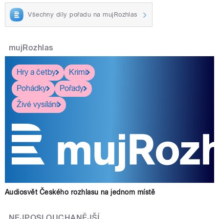
Všechny díly pořadu na mujRozhlas
mujRozhlas
Hry a četby
Krimi
Pohádky
Pořady
Živé vysílání
Audiosvět Českého rozhlasu na jednom místě
NEJPOSLOUCHANĚJŠÍ