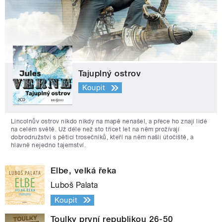
Tajuplný ostrov
Koupit
Lincolnův ostrov nikdo nikdy na mapě nenašel, a přece ho znají lidé
na celém světě. Už déle než sto třicet let na něm prožívají
dobrodružství s pěticí trosečníků, kteří na něm našli útočiště, a
hlavně nejedno tajemství.
Elbe, velká řeka
Luboš Palata
Koupit
Toulky první republikou 26-50