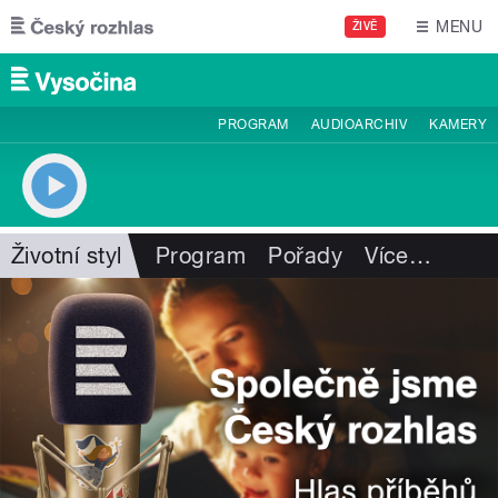
Přejít k hlavnímu obsahu
MENU
ŽIVĚ
PROGRAM
AUDIOARCHIV
KAMERY
Životní styl
Program
Pořady
Více
…