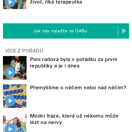
život, říká terapeutka
Jak nás naladíte na DABu
VÍCE Z POŘADU
Paní radová byla v pořádku za první
republiky a je i dnes
Přemýšlíme o něčem nebo nad něčím?
Módní fráze, která už někomu může
lézt na nervy