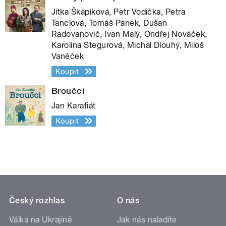
Jitka Škápíková, Petr Vodička, Petra
Tanclová, Tomáš Pánek, Dušan
Radovanovič, Ivan Malý, Ondřej Nováček,
Karolína Stegurová, Michal Dlouhý, Miloš
Vaněček
Koupit
Broučci
Jan Karafiát
Koupit
Český rozhlas
O nás
Válka na Ukrajině
Jak nás naladíte