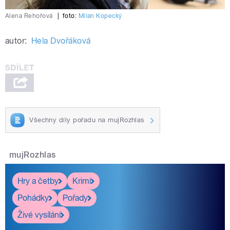
Alena Řehořová
|
foto:
Milan Kopecký
autor:
Hela Dvořáková
Všechny díly pořadu na mujRozhlas
mujRozhlas
Hry a četby
Krimi
Pohádky
Pořady
Živé vysílání