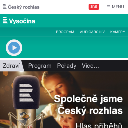
Přejít k hlavnímu obsahu
MENU
ŽIVĚ
PROGRAM
AUDIOARCHIV
KAMERY
Zdraví
Program
Pořady
Více
…