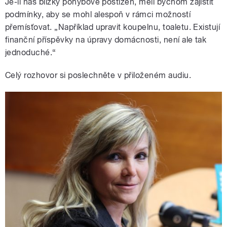
Je-li náš blízký pohybově postižen, měli bychom zajistit
podmínky, aby se mohl alespoň v rámci možností
přemísťovat. „Například upravit koupelnu, toaletu. Existují
finanční příspěvky na úpravy domácnosti, není ale tak
jednoduché.“
Celý rozhovor si poslechněte v přiloženém audiu.