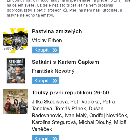
Lincolnův ostrov nikdo nikdy na mapě nenašel, a přece ho znají lidé
na celém světě. Už déle než sto třicet let na něm prožívají
dobrodružství s pěticí trosečníků, kteří na něm našli útočiště, a
hlavně nejedno tajemství.
Pastvina zmizelých
Václav Erben
Koupit
Setkání s Karlem Čapkem
František Novotný
Koupit
Toulky první republikou 26-50
Jitka Škápíková, Petr Vodička, Petra
Tanclová, Tomáš Pánek, Dušan
Radovanovič, Ivan Malý, Ondřej Nováček,
Karolína Stegurová, Michal Dlouhý, Miloš
Vaněček
Koupit