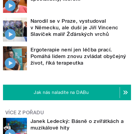
Narodil se v Praze, vystudoval
v Německu, ale duší je Jiří Vincenc
Slavíček malíř Žďárských vrchů
Ergoterapie není jen léčba prací.
Pomáhá lidem znovu zvládat obyčejný
život, říká terapeutka
Jak nás naladíte na DABu
VÍCE Z POŘADU
Janek Ledecký: Básně o zvířátkách a
muzikálové hity