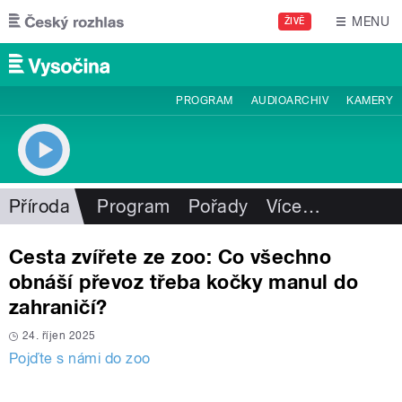
Přejít k hlavnímu obsahu
MENU
ŽIVĚ
PROGRAM
AUDIOARCHIV
KAMERY
Příroda
Program
Pořady
Více
…
Cesta zvířete ze zoo: Co všechno
obnáší převoz třeba kočky manul do
zahraničí?
24. říjen 2025
Pojďte s námi do zoo