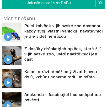
Jak nás naladíte na DABu
VÍCE Z POŘADU
Pulci žabiček v jihlavské zoo dostanou
každý svoji vlastní vaničku, návštěvníci
je ale vidět nemůžou
Z desítky drápkatých opiček, které žijí
v jihlavské zoo, uvidí návštěvníci jen
část
Kaloni stráví téměř celý život hlavou
dolů, vzhůru nohama rodí i mláďata
Anakonda – fascinující had se špatnou
pověstí