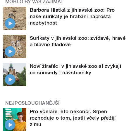
MOHLO BY VÁS ZAJÍMAT
Barbora Hlatká z jihlavské zoo: Pro
naše surikaty je hrabání naprostá
nezbytnost
Surikaty v jihlavské zoo: zvídavé, hravé
a hlavně hladové
Noví žirafáci v jihlavské zoo si zvykají
na sousedy i návštěvníky
NEJPOSLOUCHANĚJŠÍ
Pro včelaře léto nekončí. Srpen
rozhoduje o tom, jestli včely přežijí
zimu