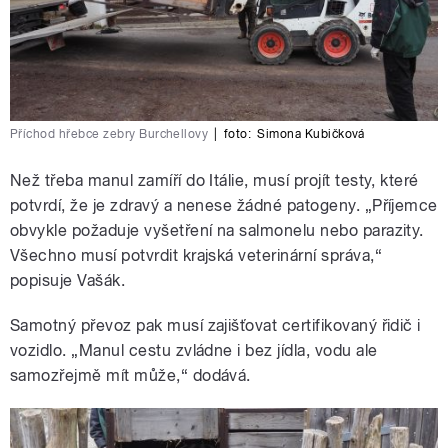
Příchod hřebce zebry Burchellovy
|
foto:
Simona Kubičková
Než třeba manul zamíří do Itálie, musí projít testy, které
potvrdí, že je zdravý a nenese žádné patogeny. „Příjemce
obvykle požaduje vyšetření na salmonelu nebo parazity.
Všechno musí potvrdit krajská veterinární správa,“
popisuje Vašák.
Samotný převoz pak musí zajišťovat certifikovaný řidič i
vozidlo. „Manul cestu zvládne i bez jídla, vodu ale
samozřejmě mít může,“ dodává.