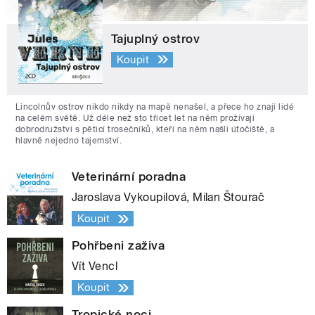
Tajuplný ostrov
Koupit
Lincolnův ostrov nikdo nikdy na mapě nenašel, a přece ho znají lidé
na celém světě. Už déle než sto třicet let na něm prožívají
dobrodružství s pěticí trosečníků, kteří na něm našli útočiště, a
hlavně nejedno tajemství.
Veterinární poradna
Jaroslava Vykoupilová, Milan Štourač
Koupit
Pohřbeni zaživa
Vít Vencl
Koupit
Tropické noci