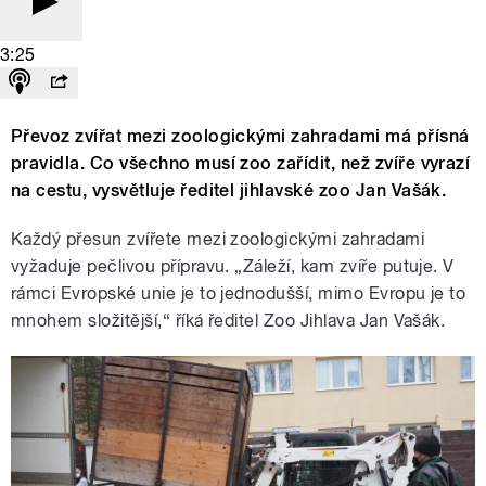
3:25
Převoz zvířat mezi zoologickými zahradami má přísná
pravidla. Co všechno musí zoo zařídit, než zvíře vyrazí
na cestu, vysvětluje ředitel jihlavské zoo Jan Vašák.
Každý přesun zvířete mezi zoologickými zahradami
vyžaduje pečlivou přípravu. „Záleží, kam zvíře putuje. V
rámci Evropské unie je to jednodušší, mimo Evropu je to
mnohem složitější,“ říká ředitel Zoo Jihlava Jan Vašák.