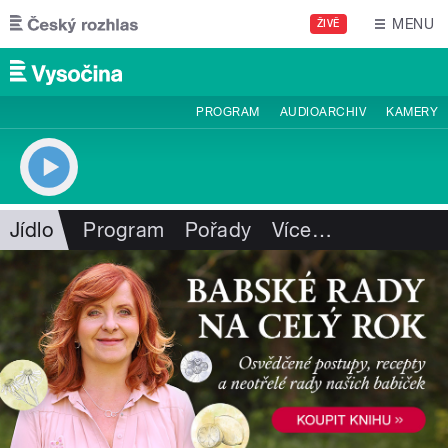
Přejít k hlavnímu obsahu
MENU
ŽIVĚ
PROGRAM
AUDIOARCHIV
KAMERY
Jídlo
Program
Pořady
Více
…