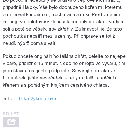
Do původní receptury se přidávalo vepřové krční sádlo,
případně i laloky. Vše bylo dochuceno kořením, kterému
dominoval kardamom, trocha vína a cukr. Před vařením
se nejprve polotovary klobásek ponořily do láku z vody a
soli a poté se věšely, aby zkřehly. Zajímavostí je, že tato
pochoutka nepatří mezi uzeniny. Při přípravě se totiž
neudí, nýbrž pomalu vaří.
Pokud chcete originálního taliána ohřát, dělejte to nejlépe
v páře, přibližně 15 minut. Nebo ho ohřejte ve vývaru, tím
jeho šťavnatost ještě podpoříte. Servírujte ho jako ve
filmu Adéla ještě nevečeřela – tedy na talíři s hořčicí a
křenem a s pořádným krajícem čerstvého chleba.
autor:
Jarka Vykoupilová