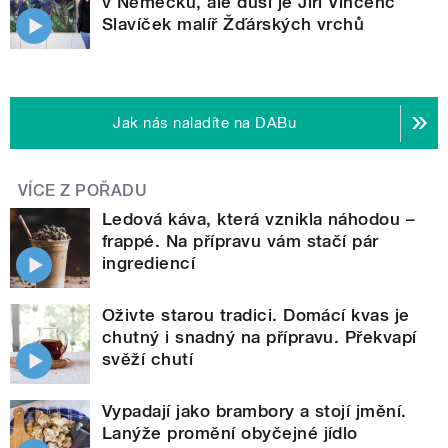
v Německu, ale duší je Jiří Vincenc
Slavíček malíř Žďárských vrchů
Jak nás naladíte na DABu
VÍCE Z POŘADU
Ledová káva, která vznikla náhodou –
frappé. Na přípravu vám stačí pár
ingrediencí
Oživte starou tradici. Domácí kvas je
chutný i snadný na přípravu. Překvapí
svěží chutí
Vypadají jako brambory a stojí jmění.
Lanýže promění obyčejné jídlo