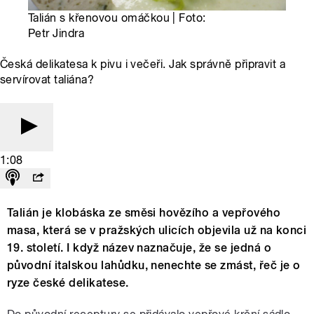
Talián s křenovou omáčkou | Foto:
Petr Jindra
Česká delikatesa k pivu i večeři. Jak správně připravit a
servírovat taliána?
1:08
Talián je klobáska ze směsi hovězího a vepřového
masa, která se v pražských ulicích objevila už na konci
19. století. I když název naznačuje, že se jedná o
původní italskou lahůdku, nenechte se zmást, řeč je o
ryze české delikatese.