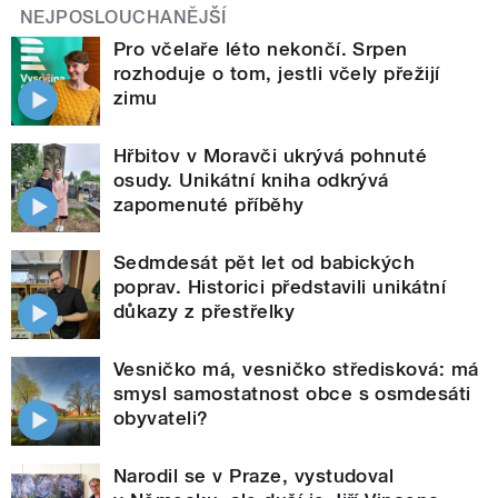
NEJPOSLOUCHANĚJŠÍ
Pro včelaře léto nekončí. Srpen
rozhoduje o tom, jestli včely přežijí
zimu
Hřbitov v Moravči ukrývá pohnuté
osudy. Unikátní kniha odkrývá
zapomenuté příběhy
Sedmdesát pět let od babických
poprav. Historici představili unikátní
důkazy z přestřelky
Vesničko má, vesničko středisková: má
smysl samostatnost obce s osmdesáti
obyvateli?
Narodil se v Praze, vystudoval