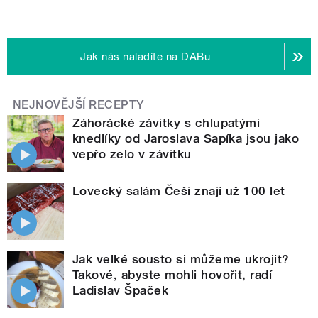
Jak nás naladíte na DABu
NEJNOVĚJŠÍ RECEPTY
Záhorácké závitky s chlupatými
knedlíky od Jaroslava Sapíka jsou jako
vepřo zelo v závitku
Lovecký salám Češi znají už 100 let
Jak velké sousto si můžeme ukrojit?
Takové, abyste mohli hovořit, radí
Ladislav Špaček