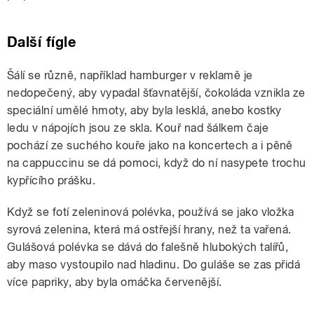
Další fígle
Šálí se různě, například hamburger v reklamě je
nedopečený, aby vypadal šťavnatější, čokoláda vznikla ze
speciální umělé hmoty, aby byla lesklá, anebo kostky
ledu v nápojích jsou ze skla. Kouř nad šálkem čaje
pochází ze suchého kouře jako na koncertech a i pěně
na cappuccinu se dá pomoci, když do ní nasypete trochu
kypřícího prášku.
Když se fotí zeleninová polévka, používá se jako vložka
syrová zelenina, která má ostřejší hrany, než ta vařená.
Gulášová polévka se dává do falešně hlubokých talířů,
aby maso vystoupilo nad hladinu. Do guláše se zas přidá
více papriky, aby byla omáčka červenější.