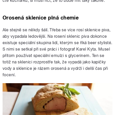
čte kuchařku, si musí říct, že to bude mít taky takové.
Orosená sklenice plná chemie
Ale stejně se někdy šálí. Třeba se více rosí sklenice piva,
aby vypadala ledovější. Na rosení sklenic piva dokonce
existuje speciální skupina lidí, kterým se říká beer stylisté.
S nimi se setkal při své práci i fotograf Karel Kyta. Musel
přitom používat speciální emulzi s glycerinem. Ten se
totiž na sklenici rozprostře tak, že vypadá jako kapičky
vody a sklenice je rázem orosená a vydrží i delší čas při
focení.