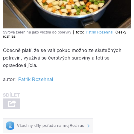
Syrová zelenina jako vložka do polévky
|
foto:
Patrik Rozehnal
,
Český
rozhlas
Obecně platí, že se vaří pokud možno ze skutečných
potravin, využívá se čerstvých suroviny a fotí se
opravdová jídla.
autor:
Patrik Rozehnal
Všechny díly pořadu na mujRozhlas