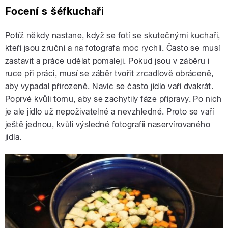
Focení s šéfkuchaři
Potíž někdy nastane, když se fotí se skutečnými kuchaři,
kteří jsou zruční a na fotografa moc rychlí. Často se musí
zastavit a práce udělat pomaleji. Pokud jsou v záběru i
ruce při práci, musí se záběr tvořit zrcadlově obráceně,
aby vypadal přirozeně. Navíc se často jídlo vaří dvakrát.
Poprvé kvůli tomu, aby se zachytily fáze přípravy. Po nich
je ale jídlo už nepoživatelné a nevzhledné. Proto se vaří
ještě jednou, kvůli výsledné fotografii naservírovaného
jídla.