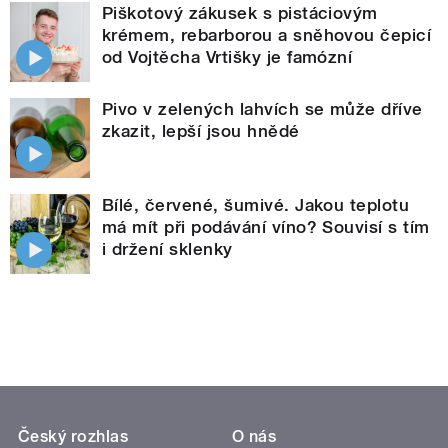
Piškotový zákusek s pistáciovým
krémem, rebarborou a sněhovou čepicí
od Vojtěcha Vrtišky je famózní
Pivo v zelených lahvích se může dříve
zkazit, lepší jsou hnědé
Bílé, červené, šumivé. Jakou teplotu
má mít při podávání víno? Souvisí s tím
i držení sklenky
Český rozhlas
O nás