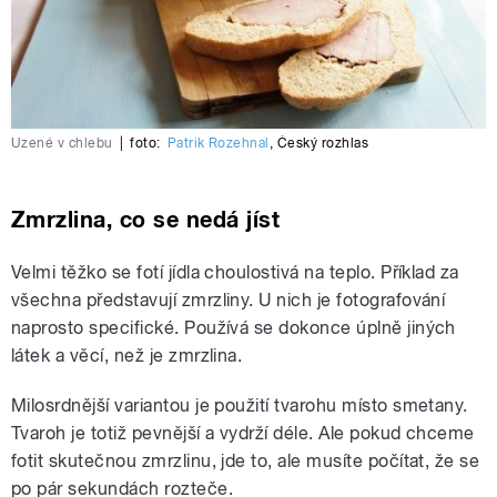
Uzené v chlebu
|
foto:
Patrik Rozehnal
,
Český rozhlas
Zmrzlina, co se nedá jíst
Velmi těžko se fotí jídla choulostivá na teplo. Příklad za
všechna představují zmrzliny. U nich je fotografování
naprosto specifické. Používá se dokonce úplně jiných
látek a věcí, než je zmrzlina.
Milosrdnější variantou je použití tvarohu místo smetany.
Tvaroh je totiž pevnější a vydrží déle. Ale pokud chceme
fotit skutečnou zmrzlinu, jde to, ale musíte počítat, že se
po pár sekundách rozteče.