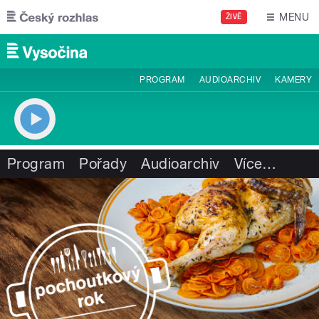
Přejít k hlavnímu obsahu
MENU
ŽIVĚ
PROGRAM
AUDIOARCHIV
KAMERY
Program
Pořady
Audioarchiv
Více
…