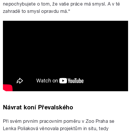
nepochybujete o tom, že vaše práce má smysl. A v té
zahradě to smysl opravdu má.“
Návrat divokých koní do Kazachstánu
2024
Návrat koní Převalského
Při svém prvním pracovním poměru v Zoo Praha se
Lenka Poliaková věnovala projektům in situ, tedy