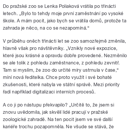
Do pražské zoo se Lenka Poliaková vrátila po třinácti
letech. „Bylo to tehdy moje první zaměstnání po vysoké
škole. A mám pocit, jako bych se vrátila domů, protože ta
zahrada je něco, na co se nezapomíná.“
V průběhu oněch třinácti let se zoo samozřejmě změnila,
hlavně však pro návštěvníky. „Vznikly nové expozice,
které jsou krásné a opravdu dobře provedené. Nezměnilo
se ale tolik z pohledu zaměstnance, z pohledu zevnitř.
Tam si myslím, že zoo do určité míry ustrnula v čase,“
míní nová ředitelka. Chce proto využít i své bohaté
zkušenosti, které nabyla ve státní správě. Mezi priority
řadí například digitalizaci interních procesů.
A co ji po nástupu překvapilo? „Určitě to, že jsem si
znovu uvědomila, jak skvělí lidé pracují v pražské
zoologické zahradě. Na ten pocit jsem ve své další
kariéře trochu pozapomněla. Ne všude se stává, že