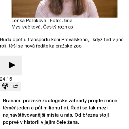
Lenka Poliaková | Foto:
Jana
Myslivečková
, Český rozhlas
Budu opět u transportu koní Převalského, i když teď v jiné
roli, těší se nová ředitelka pražské zoo
24:16
Branami pražské zoologické zahrady projde ročně
téměř jeden a půl milionu lidí. Řadí se tak mezi
nejnavštěvovanější místa u nás. Od března stojí
poprvé v historii v jejím čele žena.