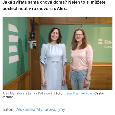
Jaká zvířata sama chová doma? Nejen to si můžete
poslechnout v rozhovoru s Alex.
Alex Mynářová a Lenka Poliaková
|
foto:
Jana Myslivečková
,
Český
rozhlas
autoři:
Alexandra Mynářová
,
jmy