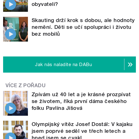
obyvateli?
Skauting drží krok s dobou, ale hodnoty
nemění. Děti se učí spolupráci i životu
bez mobilů
Jak nás naladíte na DABu
VÍCE Z POŘADU
Zpívám už 40 let a je krásné prozpívat
se životem, říká první dáma českého
folku Pavlína Jíšová
Olympijský vítěz Josef Dostál: V kajaku
jsem poprvé seděl ve třech letech a
hned jsem se cvakl