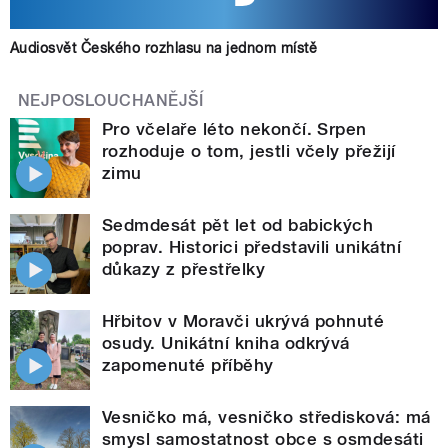
Audiosvět Českého rozhlasu na jednom místě
NEJPOSLOUCHANĚJŠÍ
Pro včelaře léto nekončí. Srpen
rozhoduje o tom, jestli včely přežijí
zimu
Sedmdesát pět let od babických
poprav. Historici představili unikátní
důkazy z přestřelky
Hřbitov v Moravči ukrývá pohnuté
osudy. Unikátní kniha odkrývá
zapomenuté příběhy
Vesničko má, vesničko středisková: má
smysl samostatnost obce s osmdesáti