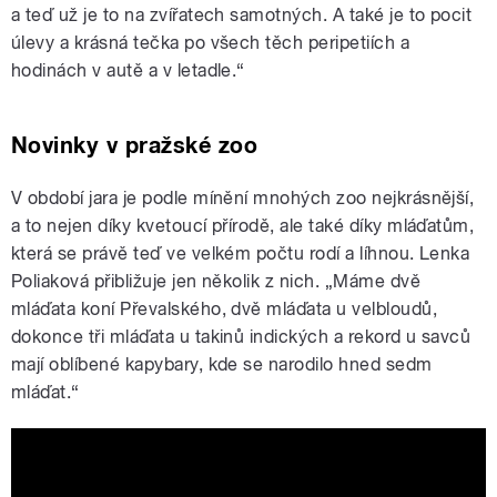
a teď už je to na zvířatech samotných. A také je to pocit
úlevy a krásná tečka po všech těch peripetiích a
hodinách v autě a v letadle.“
Novinky v pražské zoo
V období jara je podle mínění mnohých zoo nejkrásnější,
a to nejen díky kvetoucí přírodě, ale také díky mláďatům,
která se právě teď ve velkém počtu rodí a líhnou. Lenka
Poliaková přibližuje jen několik z nich. „Máme dvě
mláďata koní Převalského, dvě mláďata u velbloudů,
dokonce tři mláďata u takinů indických a rekord u savců
mají oblíbené kapybary, kde se narodilo hned sedm
mláďat.“
Mláďata kapybar v Zoo Praha