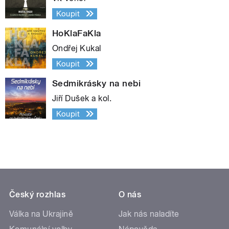
Koupit
HoKlaFaKla
Ondřej Kukal
Koupit
Sedmikrásky na nebi
Jiří Dušek a kol.
Koupit
Český rozhlas
O nás
Válka na Ukrajině
Jak nás naladíte