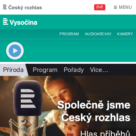
Přejít k hlavnímu obsahu
MENU
ŽIVĚ
PROGRAM
AUDIOARCHIV
KAMERY
Příroda
Program
Pořady
Více
…