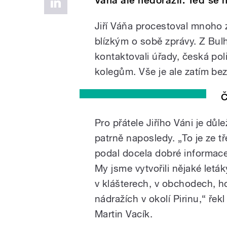
Váňa ale nedorazil. Teď se h
Jiří Váňa procestoval mnoho z
blízkým o sobě zprávy. Z Bulh
kontaktovali úřady, česká po
kolegům. Vše je ale zatím bez
Č
Pro přátele Jiřího Váni je důl
patrně naposledy. „To je ze t
podal docela dobré informace
My jsme vytvořili nějaké letá
v klášterech, v obchodech, 
nádražích v okolí Pirinu,“ ř
Martin Vacík.