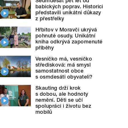
Sedmdesát pět let od
babických poprav. Historici
představili unikátní důkazy
z přestřelky
Hřbitov v Moravči ukrývá
pohnuté osudy. Unikátní
kniha odkrývá zapomenuté
příběhy
Vesničko má, vesničko
středisková: má smysl
samostatnost obce
s osmdesáti obyvateli?
Skauting drží krok
s dobou, ale hodnoty
nemění. Děti se učí
spolupráci i životu bez
mobilů