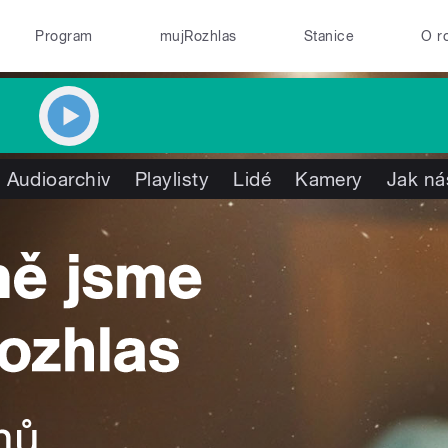
Program
mujRozhlas
Stanice
O r
Audioarchiv
Playlisty
Lidé
Kamery
Jak ná