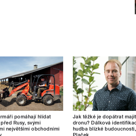
farmáři pomáhají hlídat
Jak těžké je dopátrat maji
 před Rusy, svými
dronu? Dálková identifikac
ími největšími obchodními
hudba blízké budoucnosti,
y
Plaček