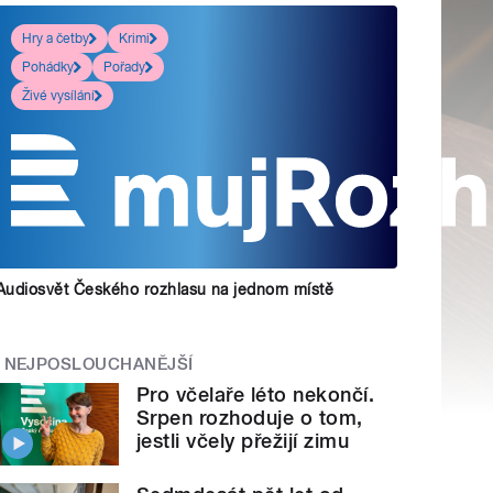
Hry a četby
Krimi
Pohádky
Pořady
Živé vysílání
Audiosvět Českého rozhlasu na jednom místě
NEJPOSLOUCHANĚJŠÍ
Pro včelaře léto nekončí.
Srpen rozhoduje o tom,
jestli včely přežijí zimu