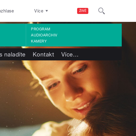
ozhlase
Více
ŽIVĚ
PROGRAM
AUDIOARCHIV
KAMERY
s naladíte
Kontakt
Více
…