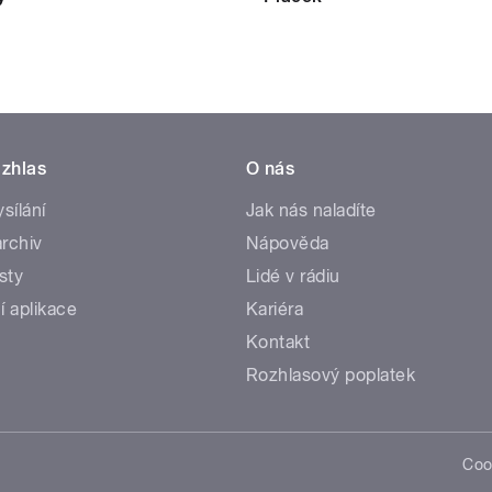
zhlas
O nás
ysílání
Jak nás naladíte
rchiv
Nápověda
sty
Lidé v rádiu
í aplikace
Kariéra
Kontakt
Rozhlasový poplatek
Coo