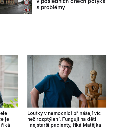
v posledních dnech potýká
s problémy
tele
Loutky v nemocnici přinášejí víc
e je
než rozptýlení. Fungují na děti
 říká
i nejstarší pacienty, říká Matějka