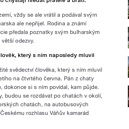
o chystají hledat přátelé a bratr.
emí, vždy se ale vrátil a podával svým
arska ale nepřijel. Rodina a známí
licie předala poznatky svým bulharským
 větší odezvy.
lověk, který s ním naposledy mluvil
ežité svědectví člověka, který s ním mluvil
řetího na čtvrtého června. Pán z chaty
, dokonce si s ním povídal, kam půjde.
ky, budou se rozdávat po chatách v okolí,
horských chatách, na autobusových
ekl Českému rozhlasu Váňův kamarád