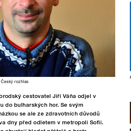
,
Český rozhlas
dský cestovatel Jiří Váňa odjel v
vu do bulharských hor. Se svým
zkou se ale ze zdravotních důvodů
 dva dny před odletem v metropoli Sofii.