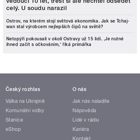
vedoucí 10 let, trest si ale nechtěl odsedět
celý. U soudu narazil
Ostrov, na kterém stojí světová ekonomika. Jak se Tchaj-
wan stal výrobcem nejlepších čipů na světě?
Netopýři pokousali v okolí Ostravy už 15 lidí. ‚Je nutné
ihned začít s očkováním,‘ říká primářka
Český rozhlas
O nás
Válka na Ukrajině
Jak nás naladíte
Komunální volby
Nápověda
Stanice
Lidé v rádiu
eShop
Kariéra
Kontakt