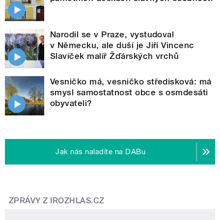
Narodil se v Praze, vystudoval
v Německu, ale duší je Jiří Vincenc
Slavíček malíř Žďárských vrchů
Vesničko má, vesničko středisková: má
smysl samostatnost obce s osmdesáti
obyvateli?
Jak nás naladíte na DABu
ZPRÁVY Z IROZHLAS.CZ