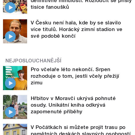
definitivně minulostí. Rozloučit se přišly
tisíce fanoušků
V Česku není hala, kde by se slavilo
více titulů. Horácký zimní stadion ve
své podobě končí
NEJPOSLOUCHANĚJŠÍ
Pro včelaře léto nekončí. Srpen
rozhoduje o tom, jestli včely přežijí
zimu
Hřbitov v Moravči ukrývá pohnuté
osudy. Unikátní kniha odkrývá
zapomenuté příběhy
V Počátkách si můžete projít trasu po
pamětních deskách slavných osobností