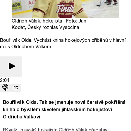
Oldřich Válek, hokejista | Foto: Jan
Kodet, Český rozhlas Vysočina
Bouřlivák Olda. Vychází kniha hokejových příběhů v hlavní
roli s Oldřichem Válkem
2:04
Bouřlivák Olda. Tak se jmenuje nová čerstvě pokřtěná
kniha o bývalém skvělém jihlavském hokejistovi
Oldřichu Válkovi.
Bývalý jihlavský hokejista Oldřich Válek představil