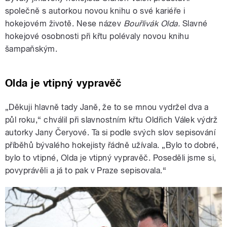
společně s autorkou novou knihu o své kariéře i
hokejovém životě. Nese název
Bouřlivák Olda.
Slavné
hokejové osobnosti při křtu polévaly novou knihu
šampaňským.
Olda je vtipný vypravěč
„Děkuji hlavně tady Janě, že to se mnou vydržel dva a
půl roku,“ chválil při slavnostním křtu Oldřich Válek výdrž
autorky Jany Čeryové. Ta si podle svých slov sepisování
příběhů bývalého hokejisty řádně užívala. „Bylo to dobré,
bylo to vtipné, Olda je vtipný vypravěč. Poseděli jsme si,
povyprávěli a já to pak v Praze sepisovala.“