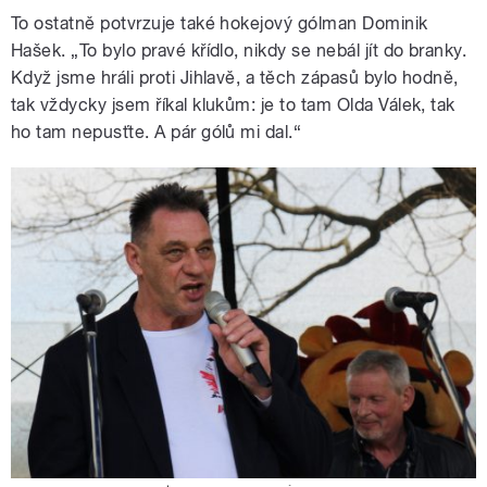
To ostatně potvrzuje také hokejový gólman Dominik
Hašek. „To bylo pravé křídlo, nikdy se nebál jít do branky.
Když jsme hráli proti Jihlavě, a těch zápasů bylo hodně,
tak vždycky jsem říkal klukům: je to tam Olda Válek, tak
ho tam nepusťte. A pár gólů mi dal.“