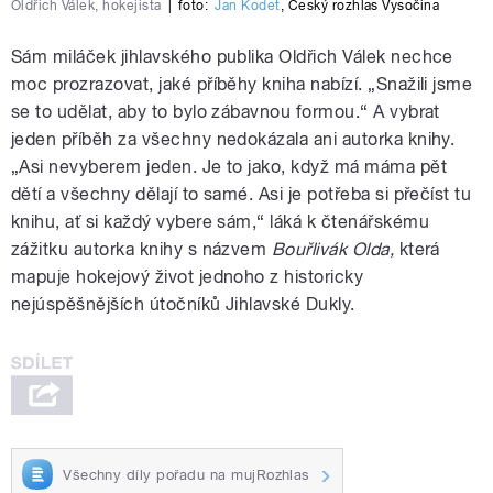
Oldřich Válek, hokejista
|
foto:
Jan Kodet
,
Český rozhlas Vysočina
Sám miláček jihlavského publika Oldřich Válek nechce
moc prozrazovat, jaké příběhy kniha nabízí. „Snažili jsme
se to udělat, aby to bylo zábavnou formou.“ A vybrat
jeden příběh za všechny nedokázala ani autorka knihy.
„Asi nevyberem jeden. Je to jako, když má máma pět
dětí a všechny dělají to samé. Asi je potřeba si přečíst tu
knihu, ať si každý vybere sám,“ láká k čtenářskému
zážitku autorka knihy s názvem
Bouřlivák Olda,
která
mapuje hokejový život jednoho z historicky
nejúspěšnějších útočníků Jihlavské Dukly.
Všechny díly pořadu na mujRozhlas