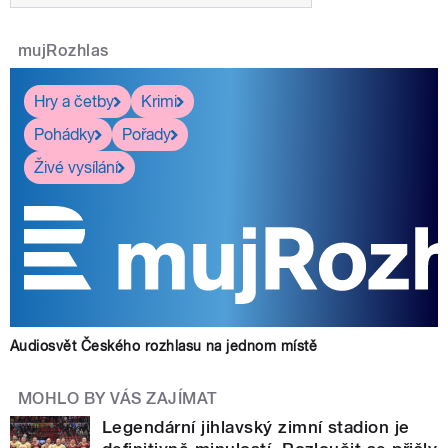
mujRozhlas
Hry a četby
Krimi
Pohádky
Pořady
Živé vysílání
Audiosvět Českého rozhlasu na jednom místě
MOHLO BY VÁS ZAJÍMAT
Legendární jihlavský zimní stadion je