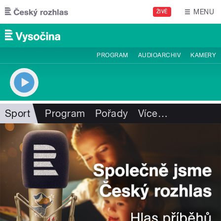
Přejít k hlavnímu obsahu
MENU
ŽIVĚ
PROGRAM
AUDIOARCHIV
KAMERY
Sport
Program
Pořady
Více
…