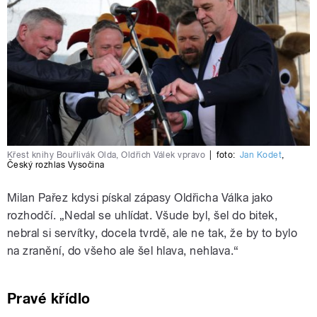
Křest knihy Bouřlivák Olda, Oldřich Válek vpravo
|
foto:
Jan Kodet
,
Český rozhlas Vysočina
Milan Pařez kdysi pískal zápasy Oldřicha Válka jako
rozhodčí. „Nedal se uhlídat. Všude byl, šel do bitek,
nebral si servítky, docela tvrdě, ale ne tak, že by to bylo
na zranění, do všeho ale šel hlava, nehlava.“
Pravé křídlo