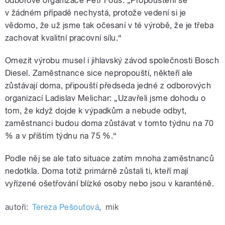
odborové organizace Petr Fous: „Propouštění se
v žádném případě nechystá, protože vedení si je
vědomo, že už jsme tak očesaní v té výrobě, že je třeba
zachovat kvalitní pracovní sílu.“
Omezit výrobu musel i jihlavský závod společnosti Bosch
Diesel. Zaměstnance sice nepropouští, někteří ale
zůstávají doma, připouští předseda jedné z odborových
organizací Ladislav Melichar: „Uzavřeli jsme dohodu o
tom, že když dojde k výpadkům a nebude odbyt,
zaměstnanci budou doma zůstávat v tomto týdnu na 70
% a v příštím týdnu na 75 %.“
Podle něj se ale tato situace zatím mnoha zaměstnanců
nedotkla. Doma totiž primárně zůstali ti, kteří mají
vyřízené ošetřování blízké osoby nebo jsou v karanténě.
autoři:
Tereza Pešoutová
,
mik