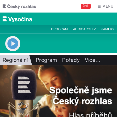
Přejít k hlavnímu obsahu
MENU
ŽIVĚ
PROGRAM
AUDIOARCHIV
KAMERY
Regionální
Program
Pořady
Více
…