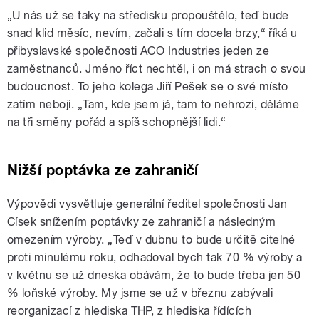
„U nás už se taky na středisku propouštělo, teď bude
snad klid měsíc, nevím, začali s tím docela brzy,“ říká u
přibyslavské společnosti ACO Industries jeden ze
zaměstnanců. Jméno říct nechtěl, i on má strach o svou
budoucnost. To jeho kolega Jiří Pešek se o své místo
zatím nebojí. „Tam, kde jsem já, tam to nehrozí, děláme
na tři směny pořád a spíš schopnější lidi.“
Nižší poptávka ze zahraničí
Výpovědi vysvětluje generální ředitel společnosti Jan
Císek snížením poptávky ze zahraničí a následným
omezením výroby. „Teď v dubnu to bude určitě citelné
proti minulému roku, odhadoval bych tak 70 % výroby a
v květnu se už dneska obávám, že to bude třeba jen 50
% loňské výroby. My jsme se už v březnu zabývali
reorganizací z hlediska THP, z hlediska řídících