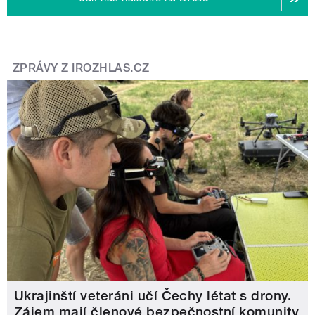
ZPRÁVY Z IROZHLAS.CZ
Ukrajinští veteráni učí Čechy létat s drony.
Zájem mají členové bezpečnostní komunity