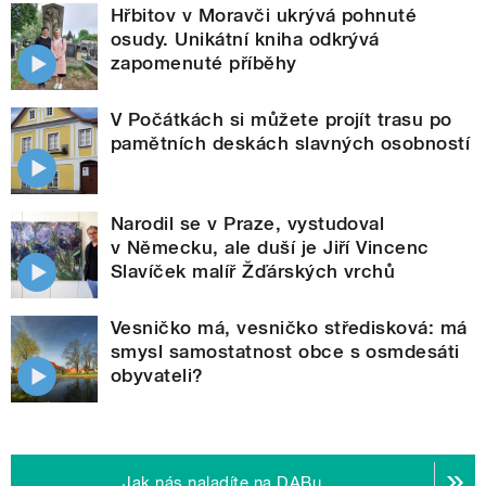
Hřbitov v Moravči ukrývá pohnuté
osudy. Unikátní kniha odkrývá
zapomenuté příběhy
V Počátkách si můžete projít trasu po
pamětních deskách slavných osobností
Narodil se v Praze, vystudoval
v Německu, ale duší je Jiří Vincenc
Slavíček malíř Žďárských vrchů
Vesničko má, vesničko středisková: má
smysl samostatnost obce s osmdesáti
obyvateli?
Jak nás naladíte na DABu