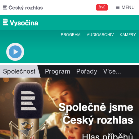
Přejít k hlavnímu obsahu
MENU
ŽIVĚ
PROGRAM
AUDIOARCHIV
KAMERY
Společnost
Program
Pořady
Více
…