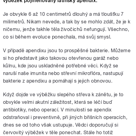
výběžek pojmenovaný latinsky apendix.
Je obvykle 6 až 10 centimetrů dlouhý a má tloušťku 7
milimetrů. Nikam nevede, a tak by se mohlo zdát, že je k
ničemu, jenže takhle těla živočichů nefungují. Všechno,
co si během evoluce ponechala, má svůj smysl.
V případě apendixu jsou to prospěšné bakterie. Můžeme
si ho představit jako takovou otevřenou garáž nebo
kůlnu, kde jsou uskladněné potřebné věci. Když se
naruší naše imunita nebo střevní mikroflóra, nastupují
bakterie z apendixu a pomáhají s jejich obnovou.
Když dojde ve výběžku slepého střeva k zánětu, je to
obvykle velmi akutní záležitost, která se léčí buď
antibiotiky, nebo operací. V minulosti se apendix
odstraňoval i preventivně, při jiných břišních operacích,
dnes se od toho však ustupuje. Vědci doporučují si
červovitý výběžek v těle ponechat. Stále ho totiž