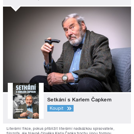
Setkání s Karlem Čapkem
Koupit
Literární fikce, pokus přiblížit literární nadsázkou spisovatele,
filozofa, ale hlavně člověka Karla Čapka trochu jinou formou.