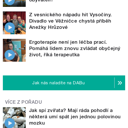
Z vesnického nápadu hit Vysočiny.
Divadlo ve Věžničce chystá příběh
Anežky Hrůzové
Ergoterapie není jen léčba prací.
Pomáhá lidem znovu zvládat obyčejný
život, říká terapeutka
Jak nás naladíte na DABu
VÍCE Z POŘADU
Jak spí zvířata? Mají ráda pohodlí a
některá umí spát jen jednou polovinou
mozku