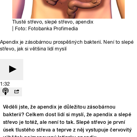
Tlusté střevo, slepé střevo, apendix
| Foto: Fotobanka Profimedia
Apendix je zásobárnou prospěšných bakterií. Není to slepé
střevo, jak si většina lidí myslí
1:32
Věděli jste, že apendix je důležitou zásobárnou
bakterií? Celkem dost lidí si myslí, že apendix a slepé
střevo je totéž, ale není to tak. Slepé střevo je první
úsek tlustého střeva a teprve z něj vystupuje červovitý