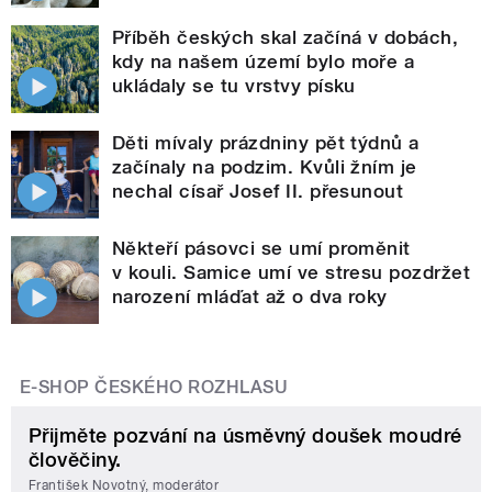
Příběh českých skal začíná v dobách,
kdy na našem území bylo moře a
ukládaly se tu vrstvy písku
Děti mívaly prázdniny pět týdnů a
začínaly na podzim. Kvůli žním je
nechal císař Josef II. přesunout
Někteří pásovci se umí proměnit
v kouli. Samice umí ve stresu pozdržet
narození mláďat až o dva roky
E-SHOP ČESKÉHO ROZHLASU
Přijměte pozvání na úsměvný doušek moudré
člověčiny.
František Novotný, moderátor