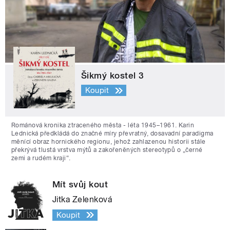
Šikmý kostel 3
Koupit
Románová kronika ztraceného města - léta 1945–1961. Karin
Lednická předkládá do značné míry převratný, dosavadní paradigma
měnící obraz hornického regionu, jehož zahlazenou historii stále
překrývá tlustá vrstva mýtů a zakořeněných stereotypů o „černé
zemi a rudém kraji“.
Mít svůj kout
Jitka Zelenková
Koupit