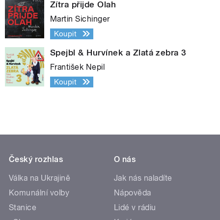
Zítra přijde Olah
Martin Sichinger
Koupit
Spejbl & Hurvínek a Zlatá zebra 3
František Nepil
Koupit
Český rozhlas
O nás
Válka na Ukrajině
Jak nás naladíte
Komunální volby
Nápověda
Stanice
Lidé v rádiu