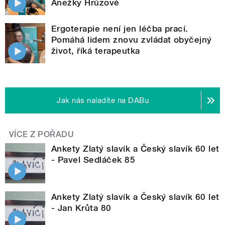
Anežky Hrůzové
Ergoterapie není jen léčba prací.
Pomáhá lidem znovu zvládat obyčejný
život, říká terapeutka
Jak nás naladíte na DABu
VÍCE Z POŘADU
Ankety Zlatý slavík a Český slavík 60 let
- Pavel Sedláček 85
Ankety Zlatý slavík a Český slavík 60 let
- Jan Krůta 80