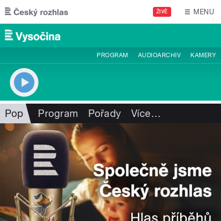
Přejít k hlavnímu obsahu
MENU
ŽIVĚ
PROGRAM
AUDIOARCHIV
KAMERY
Pop
Program
Pořady
Více
…