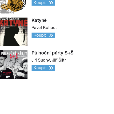
Koupit
Katyně
Pavel Kohout
Koupit
Půlnoční párty S+Š
Jiří Suchý, Jiří Šlitr
Koupit