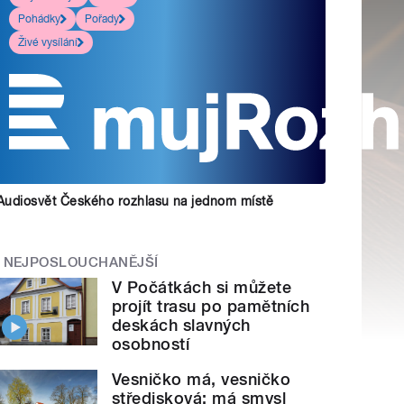
Pohádky
Pořady
Živé vysílání
Audiosvět Českého rozhlasu na jednom místě
NEJPOSLOUCHANĚJŠÍ
V Počátkách si můžete
projít trasu po pamětních
deskách slavných
osobností
Vesničko má, vesničko
středisková: má smysl