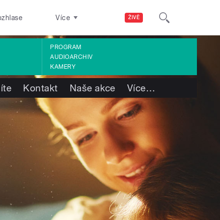
ozhlase
Více
ŽIVĚ
PROGRAM
AUDIOARCHIV
KAMERY
íte
Kontakt
Naše akce
Více
…