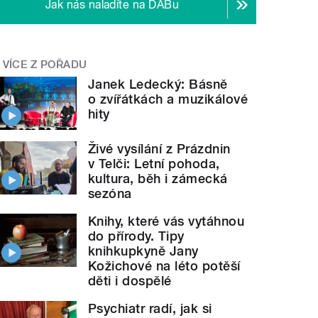
Jak nás naladíte na DABu
VÍCE Z POŘADU
Janek Ledecký: Básně
o zvířátkách a muzikálové
hity
Živé vysílání z Prázdnin
v Telči: Letní pohoda,
kultura, běh i zámecká
sezóna
Knihy, které vás vytáhnou
do přírody. Tipy
knihkupkyně Jany
Kožichové na léto potěší
děti i dospělé
Psychiatr radí, jak si