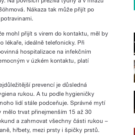
ný. Na površích přežívá týdny a v mrazu
B
öhmová
. Nákaza tak může přijít po
potravinami.
 mohl přijít s virem do kontaktu, měl by
 lékaře, ideálně telefonicky. Při
ovinná hospitalizace na infekčním
s nemocným v úzkém kontaktu, platí
ejdůležitější prevencí je důsledná
ygiena rukou. A tu podle hygieničky
noho lidí stále podceňuje. Správné mytí
y mělo trvat přinejmenším 15 až 30
ekund a zahrnovat všechny části rukou –
aně, hřbety, mezi prsty i špičky prstů.