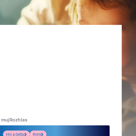
mujRozhlas
Hry a četby
Krimi