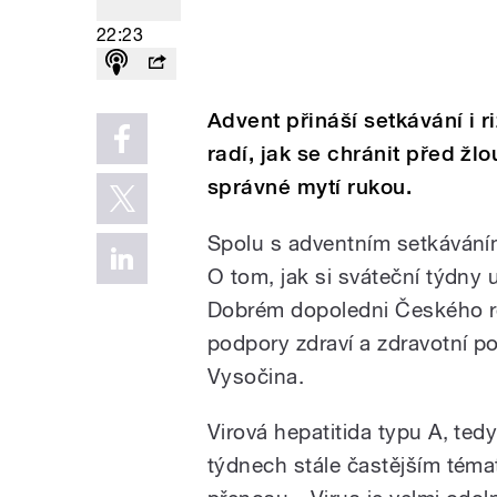
22:23
Advent přináší setkávání i 
radí, jak se chránit před žl
správné mytí rukou.
Spolu s adventním setkáváním p
O tom, jak si sváteční týdny 
Dobrém dopoledni Českého r
podpory zdraví a zdravotní po
Vysočina.
Virová hepatitida typu A, tedy
týdnech stále častějším téma