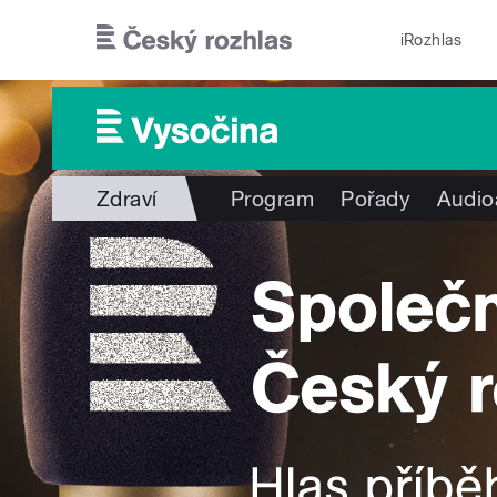
Přejít k hlavnímu obsahu
iRozhlas
Zdraví
Program
Pořady
Audio